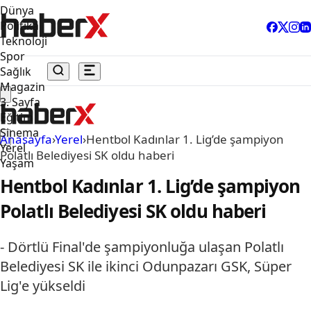
Dünya
Politika
Teknoloji
Spor
Sağlık
Magazin
3. Sayfa
Eğitim
Sinema
Anasayfa
›
Yerel
›
Hentbol Kadınlar 1. Lig’de şampiyon
Yerel
Polatlı Belediyesi SK oldu haberi
Yaşam
Hentbol Kadınlar 1. Lig’de şampiyon
Polatlı Belediyesi SK oldu haberi
- Dörtlü Final'de şampiyonluğa ulaşan Polatlı
Belediyesi SK ile ikinci Odunpazarı GSK, Süper
Lig'e yükseldi