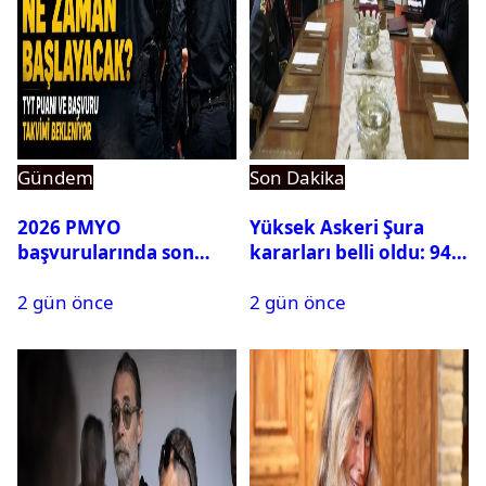
Gündem
Son Dakika
2026 PMYO
Yüksek Askeri Şura
başvurularında son
kararları belli oldu: 94
durum ne?
isim terfi etti
2 gün önce
2 gün önce