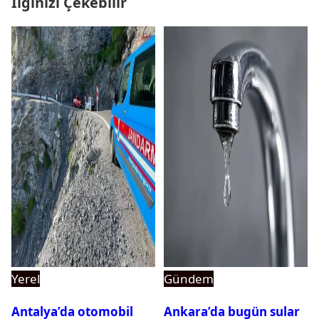
İlginizi Çekebilir
Yerel
Gündem
Antalya’da otomobil
Ankara’da bugün sular