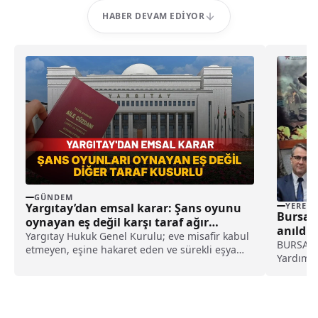
HABER DEVAM EDIYOR
GÜNDEM
Yargıtay’dan emsal karar: Şans oyunu
YEREL
Bursa’d
oynayan eş değil karşı taraf ağır
anıldı
kusurlu sayıldı
Yargıtay Hukuk Genel Kurulu; eve misafir kabul
BURSA (A
etmeyen, eşine hakaret eden ve sürekli eşya
Yardımla
değiştirerek masraf çıkaran kadını ağır kusurlu
olarak d
sayarak, kadının eşine tazminat ödemesine
Çanakkal
karar verdi.
Kerim ti
Savaşlar