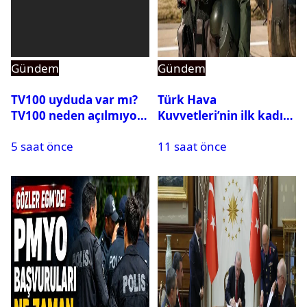
Gündem
Gündem
TV100 uyduda var mı?
Türk Hava
TV100 neden açılmıyor?
Kuvvetleri’nin ilk kadın
generali Özlem
5 saat önce
11 saat önce
Karapınar hakkında
dikkat çeken detay
ortaya çıktı