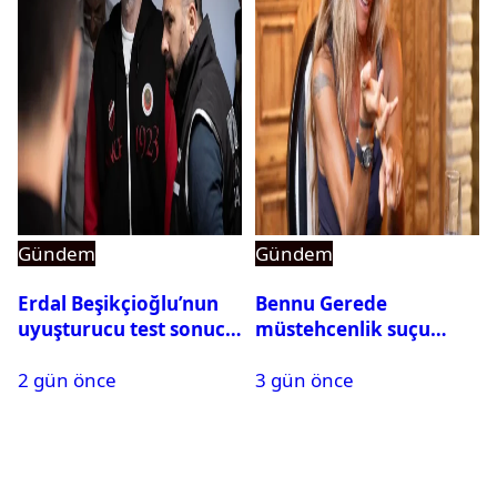
Gündem
Gündem
Erdal Beşikçioğlu’nun
Bennu Gerede
uyuşturucu test sonucu
müstehcenlik suçu
belli oldu
kapsamında gözaltına
2 gün önce
3 gün önce
alındı