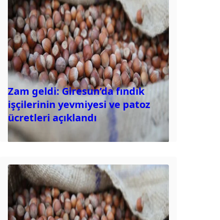
Zam geldi: Giresun’da fındık
işçilerinin yevmiyesi ve patoz
ücretleri açıklandı