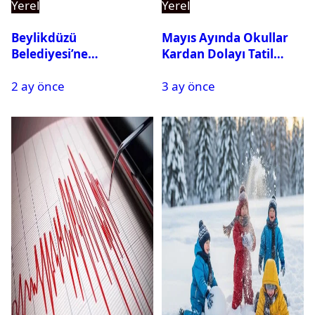
Yerel
Yerel
Beylikdüzü
Mayıs Ayında Okullar
Belediyesi’ne
Kardan Dolayı Tatil
Operasyon: 27 Kişi
Edildi
2 ay önce
3 ay önce
Gözaltına Alındı