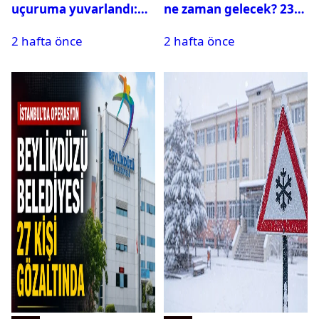
uçuruma yuvarlandı:
ne zaman gelecek? 23
Çok sayıda ölü ve yaralı
Temmuz 2026 ilçe ilçe
2 hafta önce
2 hafta önce
var
su kesintisi sorgulama