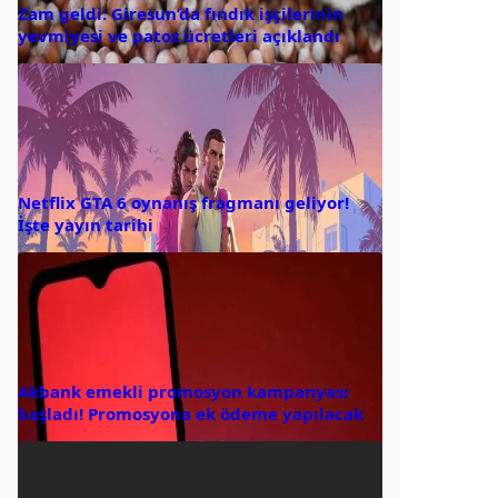
Zam geldi: Giresun’da fındık işçilerinin
yevmiyesi ve patoz ücretleri açıklandı
Netflix GTA 6 oynanış fragmanı geliyor!
İşte yayın tarihi
Akbank emekli promosyon kampanyası
başladı! Promosyona ek ödeme yapılacak