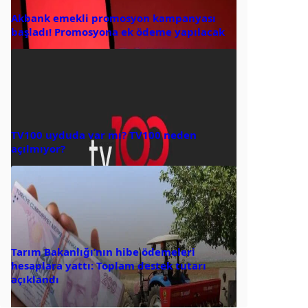
Akbank emekli promosyon kampanyası
başladı! Promosyona ek ödeme yapılacak
TV100 uyduda var mı? TV100 neden
açılmıyor?
Tarım Bakanlığı’nın hibe ödemeleri
hesaplara yattı: Toplam destek tutarı
açıklandı