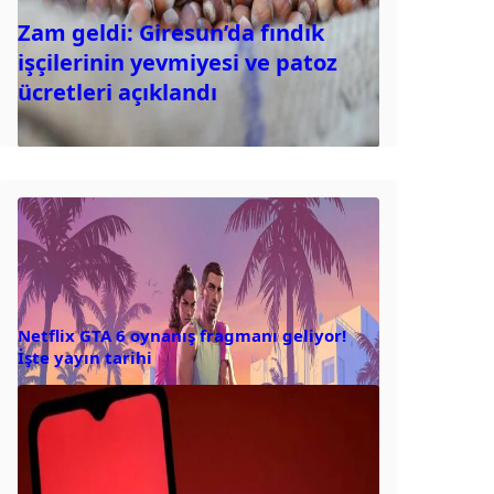
Zam geldi: Giresun’da fındık
işçilerinin yevmiyesi ve patoz
ücretleri açıklandı
Netflix GTA 6 oynanış fragmanı geliyor!
İşte yayın tarihi