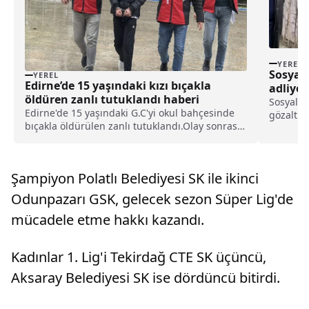
YEREL
Sosyal
YEREL
Edirne’de 15 yaşındaki kızı bıçakla
adliyey
öldüren zanlı tutuklandı haberi
Sosyal m
Edirne'de 15 yaşındaki G.C'yi okul bahçesinde
gözaltın
bıçakla öldürülen zanlı tutuklandı.Olay sonrası
edildi.A
gözaltına alınan şüpheli E.A'nın (14) emniyetteki
Amirliği
işlemleri tamamlandı.Adliyeye sevk edilen zanlı
hesabınd
E.A. çıkarıldığı hakimlikçe tutukland...
yaptığı p
Şampiyon Polatlı Belediyesi SK ile ikinci
Odunpazarı GSK, gelecek sezon Süper Lig'de
mücadele etme hakkı kazandı.
Kadınlar 1. Lig'i Tekirdağ CTE SK üçüncü,
Aksaray Belediyesi SK ise dördüncü bitirdi.