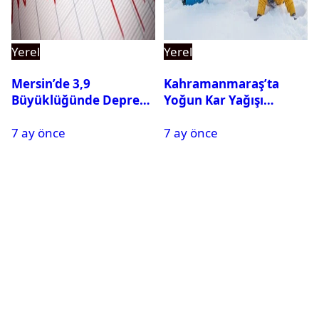
Yerel
Yerel
Mersin’de 3,9
Kahramanmaraş’ta
Büyüklüğünde Deprem
Yoğun Kar Yağışı
Oldu
Nedeniyle Okullar Yarın
7 ay önce
7 ay önce
Tatil