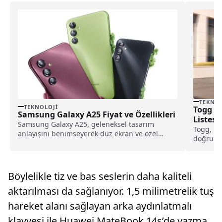
TEKNOL
TEKNOLOJI
Togg Li
Samsung Galaxy A25 Fiyat ve Özellikleri
Listesi
Samsung Galaxy A25, geleneksel tasarım
Togg, "B
anlayışını benimseyerek düz ekran ve özel
doğrultu
tasarım detayları ile...
ortakları
mobilite.
Böylelikle tiz ve bas seslerin daha kaliteli
aktarılması da sağlanıyor. 1,5 milimetrelik tuş
hareket alanı sağlayan arka aydınlatmalı
klavyesi ile Huawei MateBook 14s’de yazma