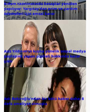
Kıdem tazminatında hesaplar yeniden
yapılıyor: Yargıtay’dan prim ve yardım
ödemeleri için emsal karar
Aziz Yıldırım’ın kızına yönelik sosyal medya
paylaşımı yapan şüpheli hakkında karar
çıktı
Aslı Bekiroğlu’ndan bir kötü haber daha: 8
defa ameliyat olmuştu