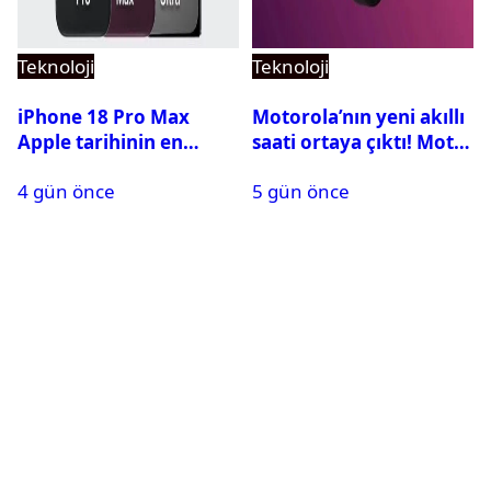
Teknoloji
Teknoloji
iPhone 18 Pro Max
Motorola’nın yeni akıllı
Apple tarihinin en
saati ortaya çıktı! Moto
pahalı iPhone’u olabilir
Watch Ultra ilk kez
4 gün önce
5 gün önce
görüntülendi