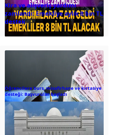
Kira ve alışveriş yardımı
zamlandı: Emekliye aylık 8 bin TL
destek
Öğrencilere burs, misafirhane ve kırtasiye
desteği: Başvurular başladı