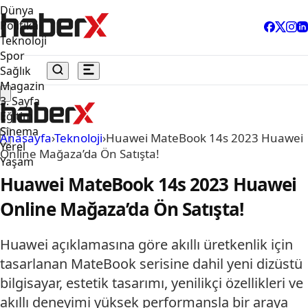
Dünya
Politika
Teknoloji
Spor
Sağlık
Magazin
3. Sayfa
Eğitim
Sinema
Anasayfa
›
Teknoloji
›
Huawei MateBook 14s 2023 Huawei
Yerel
Online Mağaza’da Ön Satışta!
Yaşam
Huawei MateBook 14s 2023 Huawei
Online Mağaza’da Ön Satışta!
Huawei açıklamasına göre akıllı üretkenlik için
tasarlanan MateBook serisine dahil yeni dizüstü
bilgisayar, estetik tasarımı, yenilikçi özellikleri ve
akıllı deneyimi yüksek performansla bir araya