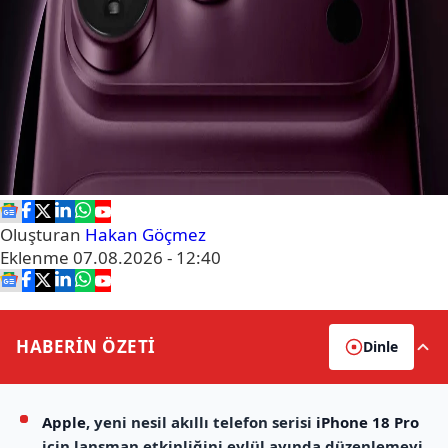
Oluşturan
Hakan Göçmez
Eklenme
07.08.2026 - 12:40
HABERİN
ÖZETİ
Dinle
Apple
, yeni nesil akıllı telefon serisi
iPhone 18 Pro
için lansman etkinliğini eylül ayında düzenlemeyi