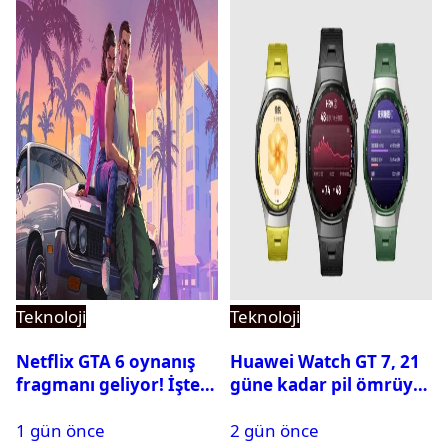
Teknoloji
Teknoloji
Netflix GTA 6 oynanış
Huawei Watch GT 7, 21
fragmanı geliyor! İşte
güne kadar pil ömrüyle
yayın tarihi
geliyor
1 gün önce
2 gün önce