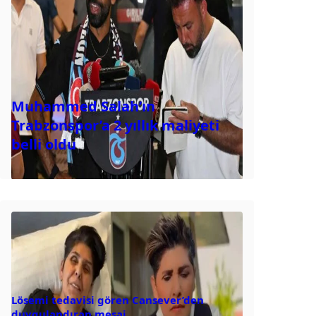
Muhammed Salah’ın
Trabzonspor’a 2 yıllık maliyeti
belli oldu
Lösemi tedavisi gören Cansever’den
duygulandıran mesaj