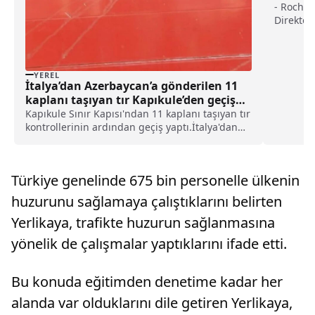
- Roche 
Direktör
Türkiye o
İşveren' 
kültürüm
bir yans
YEREL
İtalya’dan Azerbaycan’a gönderilen 11
kaplanı taşıyan tır Kapıkule’den geçiş
yaptı haberi
Kapıkule Sınır Kapısı'ndan 11 kaplanı taşıyan tır
kontrollerinin ardından geçiş yaptı.İtalya'dan
yola çıkan kaplanları taşıyan tır sınır kapısına
ulaştı.Azerbaycan'a transit geçiş izni istenen ve
içinde 11 kaplanın olduğu tır Kap...
Türkiye genelinde 675 bin personelle ülkenin
huzurunu sağlamaya çalıştıklarını belirten
Yerlikaya, trafikte huzurun sağlanmasına
yönelik de çalışmalar yaptıklarını ifade etti.
Bu konuda eğitimden denetime kadar her
alanda var olduklarını dile getiren Yerlikaya,