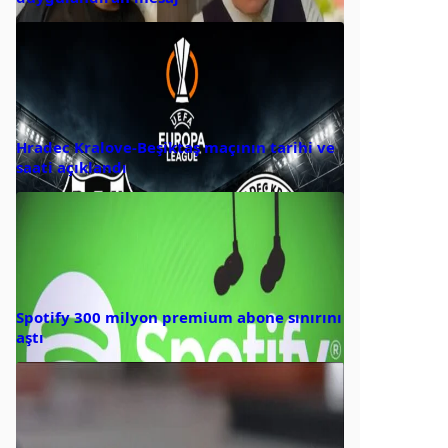
Hradec Kralove-Beşiktaş maçının tarihi ve
saati açıklandı
Spotify 300 milyon premium abone sınırını
aştı