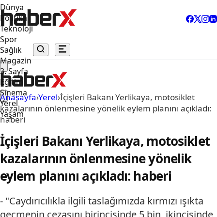
Dünya
Politika
Teknoloji
Spor
Sağlık
Magazin
3. Sayfa
Eğitim
Sinema
Anasayfa
›
Yerel
›
İçişleri Bakanı Yerlikaya, motosiklet
Yerel
kazalarının önlenmesine yönelik eylem planını açıkladı:
Yaşam
haberi
İçişleri Bakanı Yerlikaya, motosiklet
kazalarının önlenmesine yönelik
eylem planını açıkladı: haberi
- "Caydırıcılıkla ilgili taslağımızda kırmızı ışıkta
geçmenin cezasını birincisinde 5 bin, ikincisinde