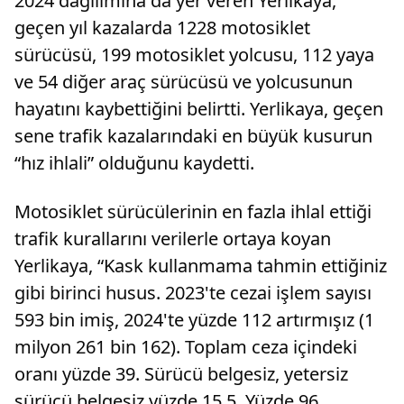
2024 dağılımına da yer veren Yerlikaya,
geçen yıl kazalarda 1228 motosiklet
sürücüsü, 199 motosiklet yolcusu, 112 yaya
ve 54 diğer araç sürücüsü ve yolcusunun
hayatını kaybettiğini belirtti. Yerlikaya, geçen
sene trafik kazalarındaki en büyük kusurun
“hız ihlali” olduğunu kaydetti.
Motosiklet sürücülerinin en fazla ihlal ettiği
trafik kurallarını verilerle ortaya koyan
Yerlikaya, “Kask kullanmama tahmin ettiğiniz
gibi birinci husus. 2023'te cezai işlem sayısı
593 bin imiş, 2024'te yüzde 112 artırmışız (1
milyon 261 bin 162). Toplam ceza içindeki
oranı yüzde 39. Sürücü belgesiz, yetersiz
sürücü belgesiz yüzde 15,5. Yüzde 96