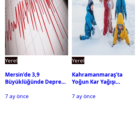
Yerel
Yerel
Mersin’de 3,9
Kahramanmaraş’ta
Büyüklüğünde Deprem
Yoğun Kar Yağışı
Oldu
Nedeniyle Okullar Yarın
7 ay önce
7 ay önce
Tatil