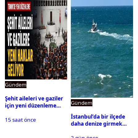
Gündem
Şehit aileleri ve gaziler
Gündem
için yeni düzenleme
Meclis’ten geçti
İstanbul’da bir ilçede
15 saat önce
daha denize girmek
yasaklandı
2 gün önce