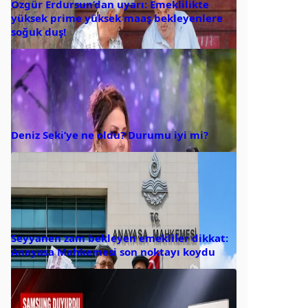
Özgür Erdursun’dan uyarı: Emeklilikte
yüksek prime yüksek maaş bekleyenlere
soğuk duş!
Deniz Seki’ye ne oldu? Durumu iyi mi?
Seyyanen zam bekleyen emekliler dikkat:
Anayasa Mahkemesi son noktayı koydu