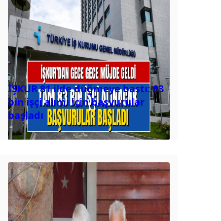
İŞKUR 81 ilde düğmeye bastı: 83
bin işçi alımı için başvurular
başladı