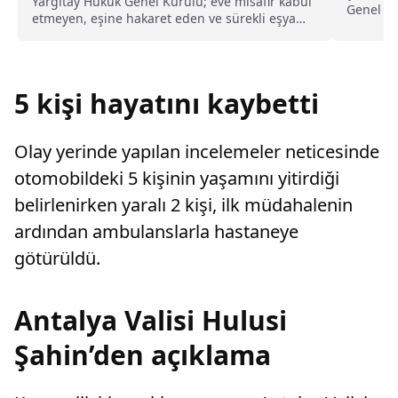
kusurlu sayıldı
Yargıtay Hukuk Genel Kurulu; eve misafir kabul
Genel M
etmeyen, eşine hakaret eden ve sürekli eşya
şirket üs
değiştirerek masraf çıkaran kadını ağır kusurlu
sayarak, kadının eşine tazminat ödemesine
karar verdi.
5 kişi hayatını kaybetti
Olay yerinde yapılan incelemeler neticesinde
otomobildeki 5 kişinin yaşamını yitirdiği
belirlenirken yaralı 2 kişi, ilk müdahalenin
ardından ambulanslarla hastaneye
götürüldü.
Antalya Valisi Hulusi
Şahin’den açıklama