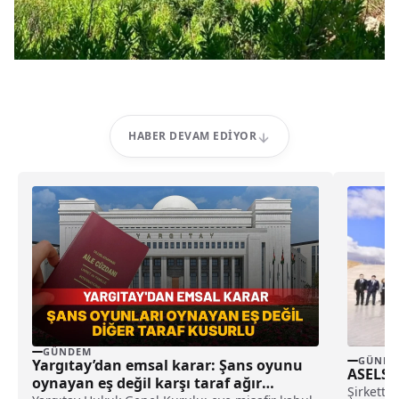
HABER DEVAM EDIYOR
GÜNDEM
GÜNDE
Yargıtay’dan emsal karar: Şans oyunu
ASELSAN
oynayan eş değil karşı taraf ağır
Şirkette