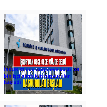
İŞKUR 81 ilde düğmeye bastı: 83
bin işçi alımı için başvurular
başladı