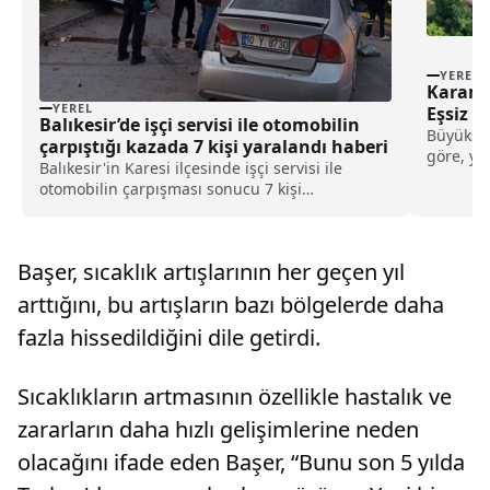
YEREL
Karamür
YEREL
Eşsiz 
Balıkesir’de işçi servisi ile otomobilin
Büyükşeh
çarpıştığı kazada 7 kişi yaralandı haberi
göre, yeş
Balıkesir'in Karesi ilçesinde işçi servisi ile
son olar
otomobilin çarpışması sonucu 7 kişi
yaralandı.Balıkesir Atatürk Şehir Hastanesinin
temizlik personelini taşıyan Abdullah S. (22)
idaresindeki 10 S 00531 plakalı servis
Başer, sıcaklık artışlarının her geçen yıl
minibüsü, Maltepe M...
arttığını, bu artışların bazı bölgelerde daha
fazla hissedildiğini dile getirdi.
Sıcaklıkların artmasının özellikle hastalık ve
zararların daha hızlı gelişimlerine neden
olacağını ifade eden Başer, “Bunu son 5 yılda