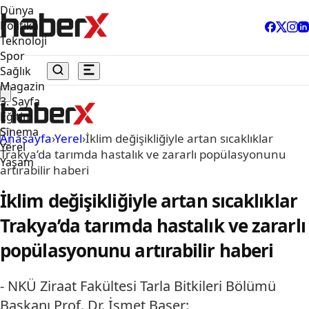
Dünya
Politika
Teknoloji
Spor
Sağlık
Magazin
3. Sayfa
Eğitim
Sinema
Anasayfa
›
Yerel
›
İklim değişikliğiyle artan sıcaklıklar
Yerel
Trakya’da tarımda hastalık ve zararlı popülasyonunu
Yaşam
artırabilir haberi
İklim değişikliğiyle artan sıcaklıklar
Trakya’da tarımda hastalık ve zararlı
popülasyonunu artırabilir haberi
- NKÜ Ziraat Fakültesi Tarla Bitkileri Bölümü
Başkanı Prof. Dr. İsmet Başer: