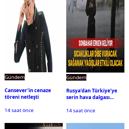
Gündem
Gündem
Cansever’in cenaze
Rusya’dan Türkiye’ye
töreni netleşti
serin hava dalgası
geliyor: Sıcaklık birden
14 saat önce
14 saat önce
düşecek