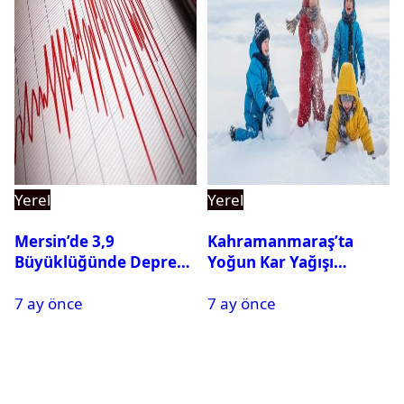
Yerel
Yerel
Mersin’de 3,9
Kahramanmaraş’ta
Büyüklüğünde Deprem
Yoğun Kar Yağışı
Oldu
Nedeniyle Okullar Yarın
7 ay önce
7 ay önce
Tatil