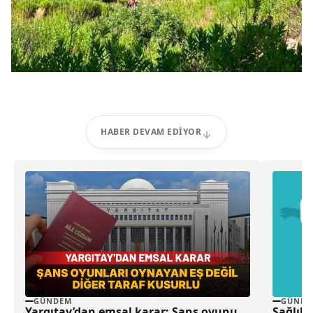
HABER DEVAM EDIYOR
GÜNDEM
GÜNDE
Yargıtay’dan emsal karar: Şans oyunu
Sağlık 