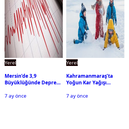
Yerel
Yerel
Mersin’de 3,9
Kahramanmaraş’ta
Büyüklüğünde Deprem
Yoğun Kar Yağışı
Oldu
Nedeniyle Okullar Yarın
7 ay önce
7 ay önce
Tatil