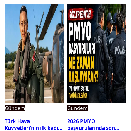
Gündem
Gündem
Türk Hava
2026 PMYO
Kuvvetleri’nin ilk kadın
başvurularında son