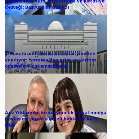
Öğrencilere burs, misafirhane ve kırtasiye
desteği: Başvurular başladı
Kıdem tazminatında hesaplar yeniden
yapılıyor: Yargıtay’dan prim ve yardım
ödemeleri için emsal karar
Aziz Yıldırım’ın kızına yönelik sosyal medya
paylaşımı yapan şüpheli hakkında karar
çıktı