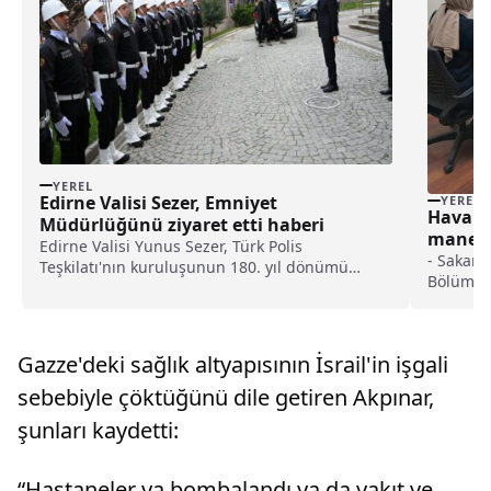
YEREL
Edirne Valisi Sezer, Emniyet
YEREL
Hava ar
Müdürlüğünü ziyaret etti haberi
manevr
Edirne Valisi Yunus Sezer, Türk Polis
zeka de
- Sakarya
Teşkilatı'nın kuruluşunun 180. yıl dönümü
Bölümü y
dolayısıyla Edirne Emniyet Müdürlüğünü
"Prototi
ziyaret etti.Valilikten yapılan açıklamaya göre,
2026 yıl
Sezer'i ziyaretinde Edirne Emniyet Müdürü
planlıyo
Onur Karaburun ve şube ...
Gazze'deki sağlık altyapısının İsrail'in işgali
sebebiyle çöktüğünü dile getiren Akpınar,
şunları kaydetti:
“Hastaneler ya bombalandı ya da yakıt ve