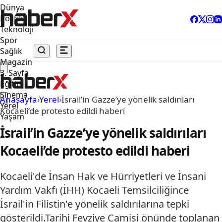
Dünya
Politika
Teknoloji
Spor
Sağlık
Magazin
3. Sayfa
Eğitim
Sinema
Anasayfa
›
Yerel
›
İsrail’in Gazze’ye yönelik saldırıları
Yerel
Kocaeli’de protesto edildi haberi
Yaşam
İsrail’in Gazze’ye yönelik saldırıları
Kocaeli’de protesto edildi haberi
Kocaeli'de İnsan Hak ve Hürriyetleri ve İnsani
Yardım Vakfı (İHH) Kocaeli Temsilciliğince
İsrail'in Filistin'e yönelik saldırılarına tepki
gösterildi.Tarihi Fevziye Camisi önünde toplanan