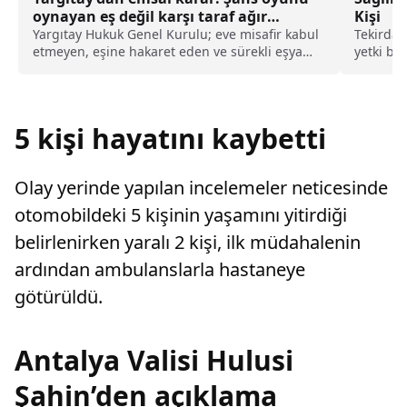
oynayan eş değil karşı taraf ağır
Kişi
kusurlu sayıldı
Yargıtay Hukuk Genel Kurulu; eve misafir kabul
Tekirdağ,
etmeyen, eşine hakaret eden ve sürekli eşya
yetki bel
değiştirerek masraf çıkaran kadını ağır kusurlu
sayarak, kadının eşine tazminat ödemesine
karar verdi.
5 kişi hayatını kaybetti
Olay yerinde yapılan incelemeler neticesinde
otomobildeki 5 kişinin yaşamını yitirdiği
belirlenirken yaralı 2 kişi, ilk müdahalenin
ardından ambulanslarla hastaneye
götürüldü.
Antalya Valisi Hulusi
Şahin’den açıklama