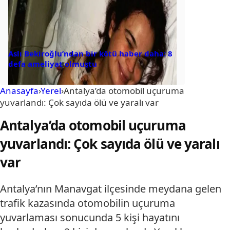
Aslı Bekiroğlu’ndan bir kötü haber daha: 8
defa ameliyat olmuştu
Anasayfa
›
Yerel
›
Antalya’da otomobil uçuruma
yuvarlandı: Çok sayıda ölü ve yaralı var
Antalya’da otomobil uçuruma
yuvarlandı: Çok sayıda ölü ve yaralı
var
Antalya’nın Manavgat ilçesinde meydana gelen
trafik kazasında otomobilin uçuruma
yuvarlaması sonucunda 5 kişi hayatını