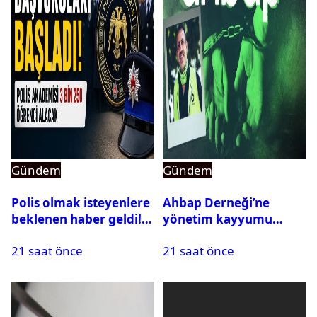
Gündem
Gündem
Polis olmak isteyenlere
Ahbap Derneği’ne
beklenen haber geldi!
yönetim kayyumu
PMYO başvuruları açıldı
atandı: Kapatma davası
21 saat önce
21 saat önce
açıldı