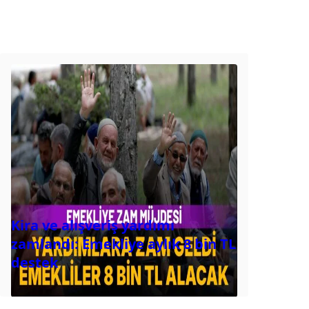
Kira ve alışveriş yardımı
zamlandı: Emekliye aylık 8 bin TL
destek