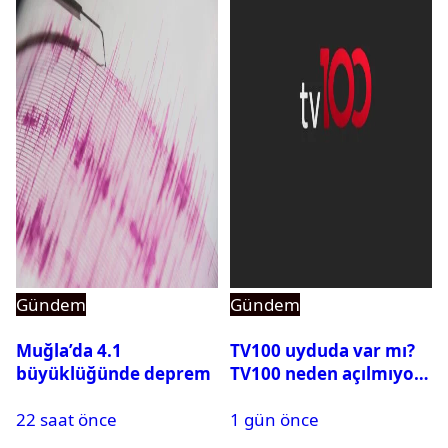
Gündem
Gündem
Muğla’da 4.1
TV100 uyduda var mı?
büyüklüğünde deprem
TV100 neden açılmıyor?
22 saat önce
1 gün önce