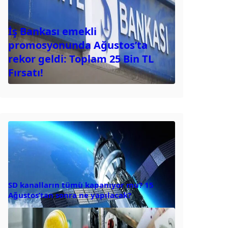
İş Bankası emekli
promosyonunda Ağustos’ta
rekor geldi: Toplam 25 Bin TL
Fırsatı!
SD kanalların tümü kapanıyor mu? 15
Ağustos’tan sonra ne yapılacak?