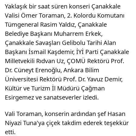
şubesinde sevenleriyle bir araya
olarak d
Yaklaşık bir saat süren konseri Çanakkale
geldi.Programda konuşan Dormen,...
zamanlar
çalışaca
Valisi Ömer Toraman, 2. Kolordu Komutanı
Tümgeneral Rasim Yaldız, Çanakkale
Belediye Başkanı Muharrem Erkek,
Çanakkale Savaşları Gelibolu Tarihi Alan
Başkanı İsmail Kaşdemir, İYİ Parti Çanakkale
Milletvekili Rıdvan Uz, ÇOMÜ Rektörü Prof.
Dr. Cüneyt Erenoğlu, Ankara Bilim
Üniversitesi Rektörü Prof. Dr. Yavuz Demir,
Kültür ve Turizm İl Müdürü Çağman
Esirgemez ve sanatseverler izledi.
Vali Toraman, konserin ardından şef Hasan
Niyazi Tuna'ya çiçek takdim ederek teşekkür
etti.