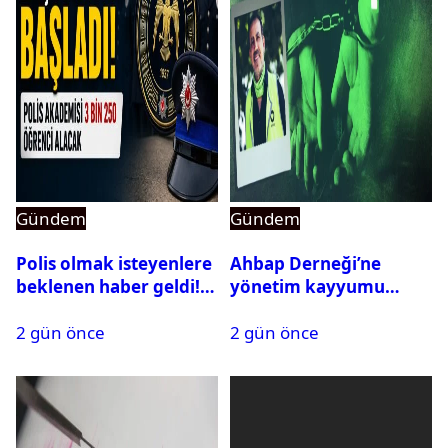
Gündem
Gündem
Polis olmak isteyenlere
Ahbap Derneği’ne
beklenen haber geldi!
yönetim kayyumu
PMYO başvuruları açıldı
atandı: Kapatma davası
2 gün önce
2 gün önce
açıldı