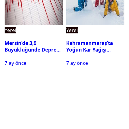
Yerel
Yerel
Mersin’de 3,9
Kahramanmaraş’ta
Büyüklüğünde Deprem
Yoğun Kar Yağışı
Oldu
Nedeniyle Okullar Yarın
7 ay önce
7 ay önce
Tatil