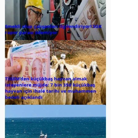
Emekli olup çalışanları ilgilendiriyor! SGK
rapor parası ödemiyor
TİGEM’den küçükbaş hayvan almak
isteyenlere müjde: 7 bin 350 küçükbaş
hayvan için ihale tarihi ve muhammen
bedeli açıklandı