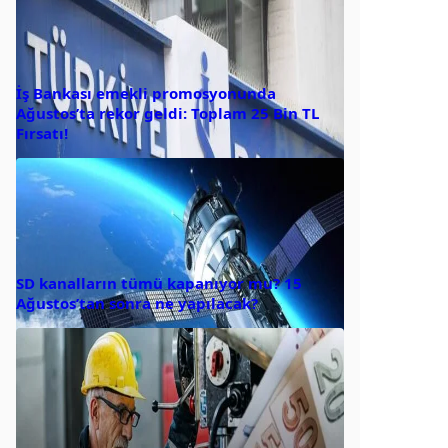
İş Bankası emekli promosyonunda
Ağustos’ta rekor geldi: Toplam 25 Bin TL
Fırsatı!
SD kanalların tümü kapanıyor mu? 15
Ağustos’tan sonra ne yapılacak?