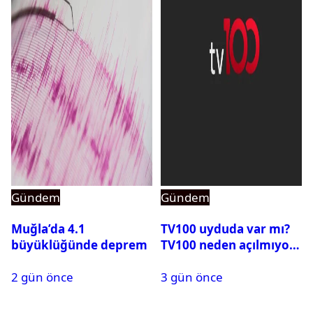
Gündem
Gündem
Muğla’da 4.1
TV100 uyduda var mı?
büyüklüğünde deprem
TV100 neden açılmıyor?
2 gün önce
3 gün önce