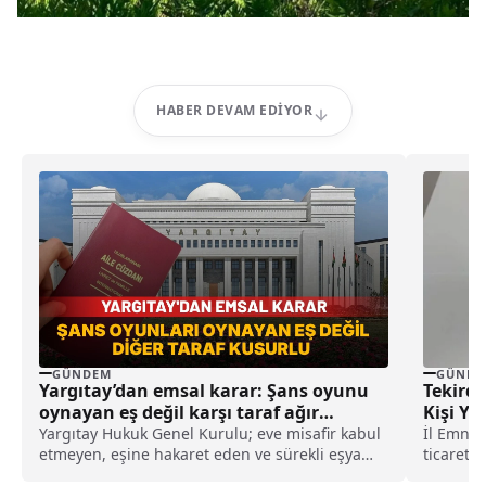
HABER DEVAM EDIYOR
GÜNDEM
GÜNDE
Yargıtay’dan emsal karar: Şans oyunu
Tekird
oynayan eş değil karşı taraf ağır
Kişi Ya
kusurlu sayıldı
Yargıtay Hukuk Genel Kurulu; eve misafir kabul
İl Emniy
etmeyen, eşine hakaret eden ve sürekli eşya
ticareti
değiştirerek masraf çıkaran kadını ağır kusurlu
sürdürüy