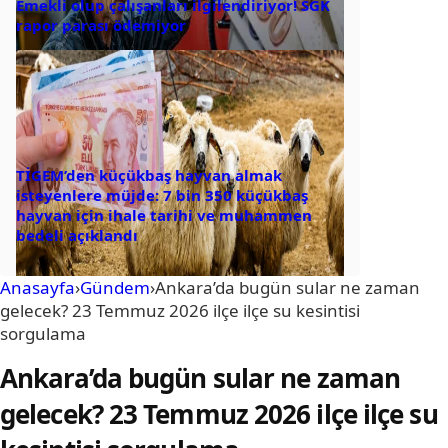
Emekli olup çalışanları ilgilendiriyor! SGK
rapor parası ödemiyor
TİGEM’den küçükbaş hayvan almak
isteyenlere müjde: 7 bin 350 küçükbaş
hayvan için ihale tarihi ve muhammen
bedeli açıklandı
Anasayfa
›
Gündem
›
Ankara’da bugün sular ne zaman
gelecek? 23 Temmuz 2026 ilçe ilçe su kesintisi
sorgulama
Ankara’da bugün sular ne zaman
gelecek? 23 Temmuz 2026 ilçe ilçe su