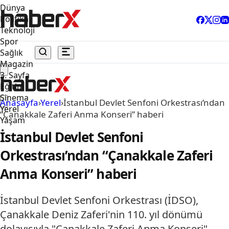
Dünya
Politika
Teknoloji
Spor
Sağlık
Magazin
3. Sayfa
Eğitim
Sinema
Anasayfa
›
Yerel
›
İstanbul Devlet Senfoni Orkestrası’ndan
Yerel
“Çanakkale Zaferi Anma Konseri” haberi
Yaşam
İstanbul Devlet Senfoni
Orkestrası’ndan “Çanakkale Zaferi
Anma Konseri” haberi
İstanbul Devlet Senfoni Orkestrası (İDSO),
Çanakkale Deniz Zaferi'nin 110. yıl dönümü
dolayısıyla "Çanakkale Zaferi Anma Konseri"