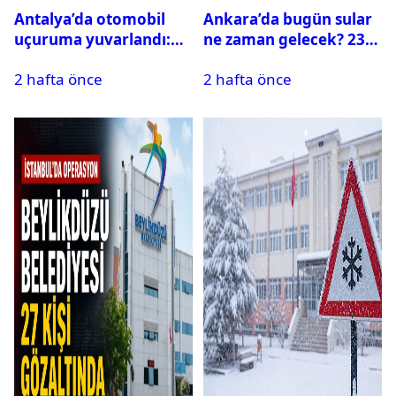
Antalya’da otomobil
Ankara’da bugün sular
uçuruma yuvarlandı:
ne zaman gelecek? 23
Çok sayıda ölü ve yaralı
Temmuz 2026 ilçe ilçe
2 hafta önce
2 hafta önce
var
su kesintisi sorgulama