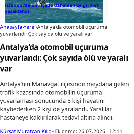
İstanbul’da bir ilçede daha denize girmek
yasaklandı
Anasayfa
›
Yerel
›
Antalya’da otomobil uçuruma
yuvarlandı: Çok sayıda ölü ve yaralı var
Antalya’da otomobil uçuruma
yuvarlandı: Çok sayıda ölü ve yaralı
var
Antalya’nın Manavgat ilçesinde meydana gelen
trafik kazasında otomobilin uçuruma
yuvarlaması sonucunda 5 kişi hayatını
kaybederken 2 kişi de yaralandı. Yaralılar
hastaneye kaldırılarak tedavi altına alındı.
Kürşat Muratcan Kılıç
•
Eklenme:
26.07.2026 - 12:11