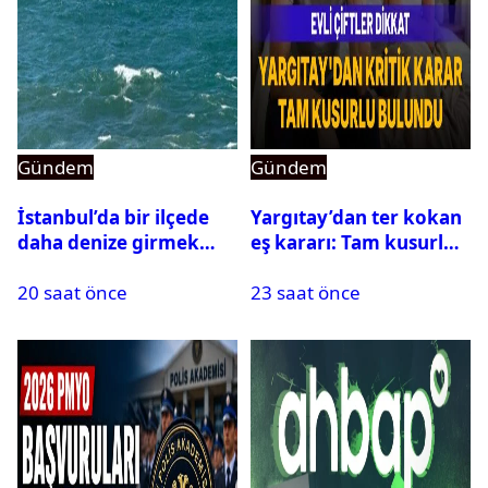
Gündem
Gündem
İstanbul’da bir ilçede
Yargıtay’dan ter kokan
daha denize girmek
eş kararı: Tam kusurlu
yasaklandı
bulundu
20 saat önce
23 saat önce