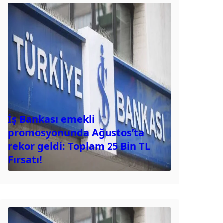
İş Bankası emekli
promosyonunda Ağustos’ta
rekor geldi: Toplam 25 Bin TL
Fırsatı!