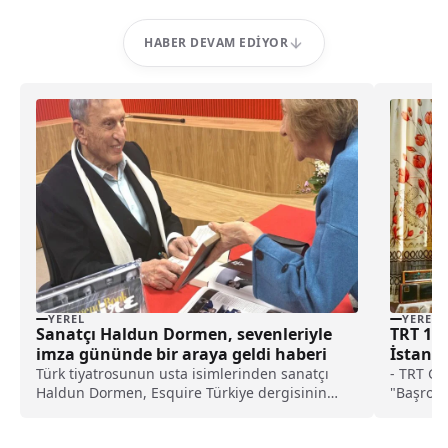
HABER DEVAM EDIYOR
YEREL
YEREL
Sanatçı Haldun Dormen, sevenleriyle
TRT 1’i
imza gününde bir araya geldi haberi
İstanbu
Türk tiyatrosunun usta isimlerinden sanatçı
- TRT G
Haldun Dormen, Esquire Türkiye dergisinin
"Başrol 
kendisine özel olarak çıkardığı Haldun Dormen
haksızlı
serisini imzalamak için Bağdat Caddesi D&R
tutum se