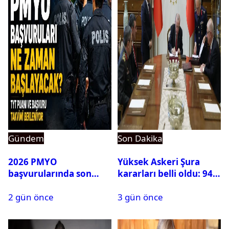
Gündem
Son Dakika
2026 PMYO
Yüksek Askeri Şura
başvurularında son
kararları belli oldu: 94
durum ne?
isim terfi etti
2 gün önce
3 gün önce