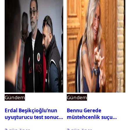
Gündem
Gündem
Erdal Beşikçioğlu’nun
Bennu Gerede
uyuşturucu test sonucu
müstehcenlik suçu
belli oldu
kapsamında gözaltına