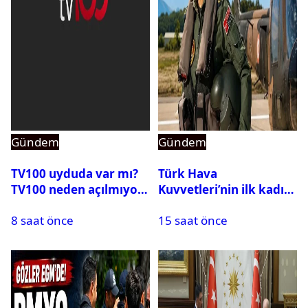
Gündem
Gündem
TV100 uyduda var mı?
Türk Hava
TV100 neden açılmıyor?
Kuvvetleri’nin ilk kadın
generali Özlem
8 saat önce
15 saat önce
Karapınar hakkında
dikkat çeken detay
ortaya çıktı