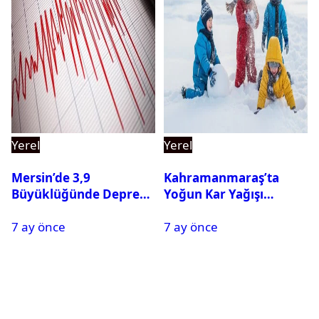
Yerel
Yerel
Mersin’de 3,9
Kahramanmaraş’ta
Büyüklüğünde Deprem
Yoğun Kar Yağışı
Oldu
Nedeniyle Okullar Yarın
7 ay önce
7 ay önce
Tatil