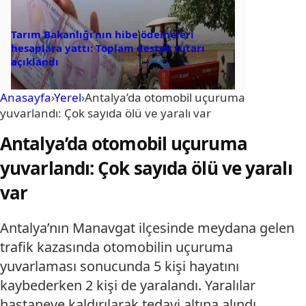
Tarım Bakanlığı’nın hibe ödemeleri
hesaplara yattı: Toplam destek tutarı
açıklandı
Anasayfa
›
Yerel
›
Antalya’da otomobil uçuruma
yuvarlandı: Çok sayıda ölü ve yaralı var
Antalya’da otomobil uçuruma
yuvarlandı: Çok sayıda ölü ve yaralı
var
Antalya’nın Manavgat ilçesinde meydana gelen
trafik kazasında otomobilin uçuruma
yuvarlaması sonucunda 5 kişi hayatını
kaybederken 2 kişi de yaralandı. Yaralılar
hastaneye kaldırılarak tedavi altına alındı.