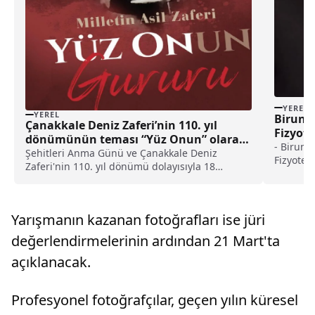
YEREL
YEREL
Biruni 
Çanakkale Deniz Zaferi’nin 110. yıl
Fizyote
dönümünün teması “Yüz Onun” olarak
Sempoz
- Biruni 
belirlendi haberi
Şehitleri Anma Günü ve Çanakkale Deniz
Fizyoter
Zaferi'nin 110. yıl dönümü dolayısıyla 18
Üyesi Pro
Mart'ta Tarihi Gelibolu Yarımadası'nda
sahra re
yapılacak törenler için bu yıl "Yüz Onun"
geçmesi,
temasının belirlendiği bildirildi.Kültür ve
yönlendi
Yarışmanın kazanan fotoğrafları ise jüri
Turizm Bakanlığı Çan...
destekle
değerlendirmelerinin ardından 21 Mart'ta
açıklanacak.
Profesyonel fotoğrafçılar, geçen yılın küresel