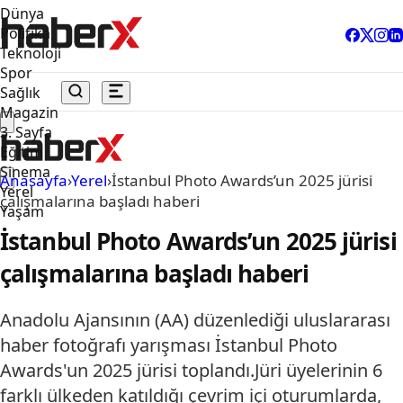
Dünya
Politika
Teknoloji
Spor
Sağlık
Magazin
3. Sayfa
Eğitim
Sinema
Anasayfa
›
Yerel
›
İstanbul Photo Awards’un 2025 jürisi
Yerel
çalışmalarına başladı haberi
Yaşam
İstanbul Photo Awards’un 2025 jürisi
çalışmalarına başladı haberi
Anadolu Ajansının (AA) düzenlediği uluslararası
haber fotoğrafı yarışması İstanbul Photo
Awards'un 2025 jürisi toplandı.Jüri üyelerinin 6
farklı ülkeden katıldığı çevrim içi oturumlarda,