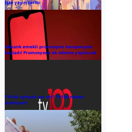
İşte yayın tarihi
Akbank emekli promosyon kampanyası
başladı! Promosyona ek ödeme yapılacak
TV100 uyduda var mı? TV100 neden
açılmıyor?