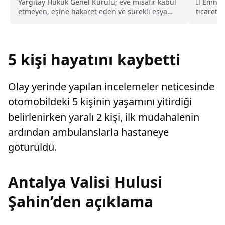
kusurlu sayıldı
Yargıtay Hukuk Genel Kurulu; eve misafir kabul
İl Emniy
etmeyen, eşine hakaret eden ve sürekli eşya
ticareti
değiştirerek masraf çıkaran kadını ağır kusurlu
sürdürüy
sayarak, kadının eşine tazminat ödemesine
karar verdi.
5 kişi hayatını kaybetti
Olay yerinde yapılan incelemeler neticesinde
otomobildeki 5 kişinin yaşamını yitirdiği
belirlenirken yaralı 2 kişi, ilk müdahalenin
ardından ambulanslarla hastaneye
götürüldü.
Antalya Valisi Hulusi
Şahin’den açıklama