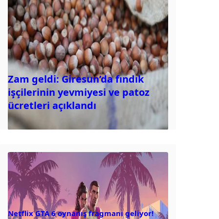
Zam geldi: Giresun’da fındık
işçilerinin yevmiyesi ve patoz
ücretleri açıklandı
Netflix GTA 6 oynanış fragmanı geliyor!