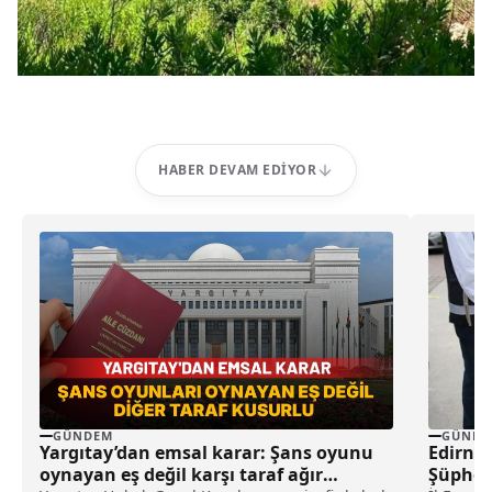
HABER DEVAM EDIYOR
GÜNDEM
GÜNDE
Yargıtay’dan emsal karar: Şans oyunu
Edirne’
oynayan eş değil karşı taraf ağır
Şüpheli