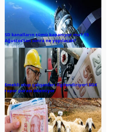
SD kanalların tümü kapanıyor mu? 15
Ağustos’tan sonra ne yapılacak?
Emekli olup çalışanları ilgilendiriyor! SGK
rapor parası ödemiyor