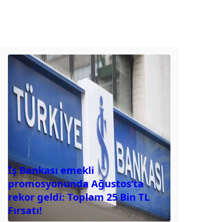
İş Bankası emekli
promosyonunda Ağustos’ta
rekor geldi: Toplam 25 Bin TL
Fırsatı!