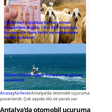
TİGEM’den küçükbaş hayvan almak
isteyenlere müjde: 7 bin 350 küçükbaş
hayvan için ihale tarihi ve muhammen
bedeli açıklandı
İstanbul’da bir ilçede daha denize girmek
yasaklandı
Anasayfa
›
Yerel
›
Antalya’da otomobil uçuruma
yuvarlandı: Çok sayıda ölü ve yaralı var
Antalya’da otomobil uçuruma