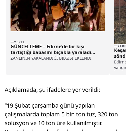
YEREL
GÜNCELLEME – Edirne’de bir kişi
YEREL
Keşan’d
tartıştığı babasını bıçakla yaraladı
söndür
haberi
ZANLININ YAKALANDIĞI BİLGİSİ EKLENDİ
Edirne'ni
yangın s
İlhan Ka
nedenle 
olay yeri
Açıklamada, şu ifadelere yer verildi:
“19 Şubat çarşamba günü yapılan
çalışmalarda toplam 5 bin ton tuz, 320 ton
solüsyon ve 10 ton üre kullanılmıştır.