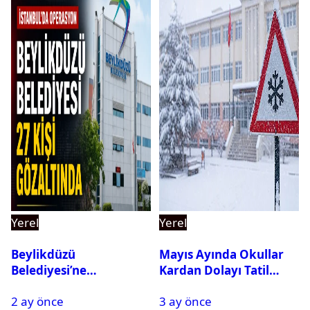
Yerel
Yerel
Beylikdüzü
Mayıs Ayında Okullar
Belediyesi’ne
Kardan Dolayı Tatil
Operasyon: 27 Kişi
Edildi
2 ay önce
3 ay önce
Gözaltına Alındı