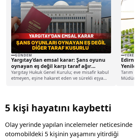
GÜNDEM
YEREL
Yargıtay’dan emsal karar: Şans oyunu
Edirne’
oynayan eş değil karşı taraf ağır
Yenilen
kusurlu sayıldı
Yargıtay Hukuk Genel Kurulu; eve misafir kabul
Tarım ve
etmeyen, eşine hakaret eden ve sürekli eşya
Müdürlüğ
değiştirerek masraf çıkaran kadını ağır kusurlu
Yöntemler
sayarak, kadının eşine tazminat ödemesine
karar verdi.
5 kişi hayatını kaybetti
Olay yerinde yapılan incelemeler neticesinde
otomobildeki 5 kişinin yaşamını yitirdiği