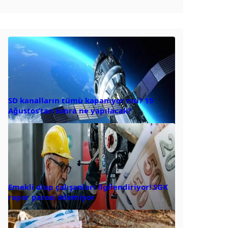
SD kanalların tümü kapanıyor mu? 15
Ağustos’tan sonra ne yapılacak?
Emekli olup çalışanları ilgilendiriyor! SGK
rapor parası ödemiyor