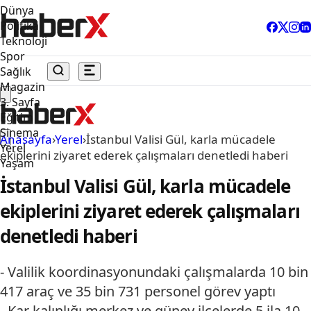
Dünya
Politika
Teknoloji
Spor
Sağlık
Magazin
3. Sayfa
Eğitim
Sinema
Anasayfa
›
Yerel
›
İstanbul Valisi Gül, karla mücadele
Yerel
ekiplerini ziyaret ederek çalışmaları denetledi haberi
Yaşam
İstanbul Valisi Gül, karla mücadele
ekiplerini ziyaret ederek çalışmaları
denetledi haberi
- Valilik koordinasyonundaki çalışmalarda 10 bin
417 araç ve 35 bin 731 personel görev yaptı
- Kar kalınlığı merkez ve güney ilçelerde 5 ila 10