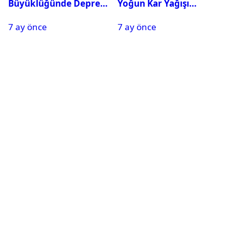
Büyüklüğünde Deprem
Yoğun Kar Yağışı
Oldu
Nedeniyle Okullar Yarın
7 ay önce
7 ay önce
Tatil