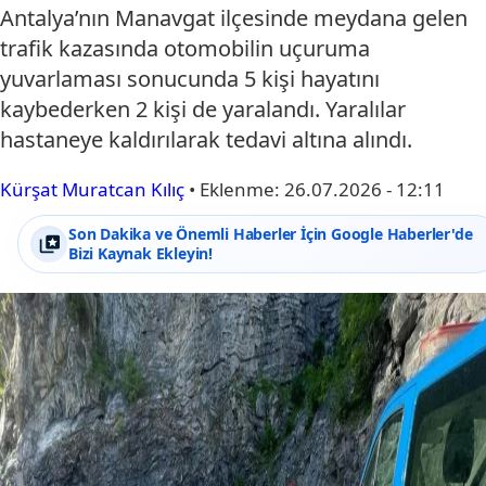
Antalya’nın Manavgat ilçesinde meydana gelen
trafik kazasında otomobilin uçuruma
yuvarlaması sonucunda 5 kişi hayatını
kaybederken 2 kişi de yaralandı. Yaralılar
hastaneye kaldırılarak tedavi altına alındı.
Kürşat Muratcan Kılıç
•
Eklenme:
26.07.2026 - 12:11
Son Dakika ve Önemli Haberler İçin Google Haberler'de
Bizi Kaynak Ekleyin!