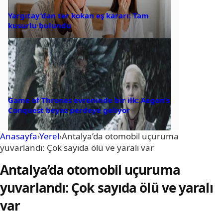
Yargıtay’dan ter kokan eş kararı: Tam
kusurlu bulundu
Game of Thrones evreninde bir ilk: Aegon’s
Conquest beyaz perdeye geliyor
Anasayfa
›
Yerel
›
Antalya’da otomobil uçuruma
yuvarlandı: Çok sayıda ölü ve yaralı var
Antalya’da otomobil uçuruma
yuvarlandı: Çok sayıda ölü ve yaralı
var