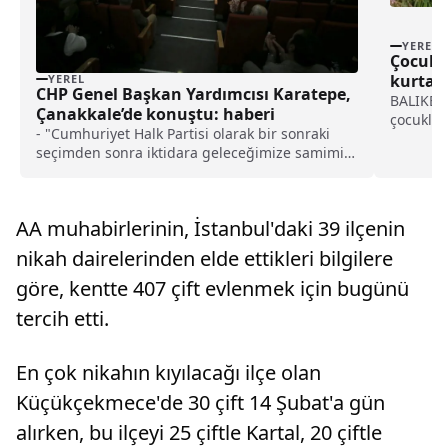
YEREL
Çocukl
kurtard
YEREL
CHP Genel Başkan Yardımcısı Karatepe,
öğretm
BALIKESİ
Çanakkale’de konuştu: haberi
çocuklar
- "Cumhuriyet Halk Partisi olarak bir sonraki
döndürdü
seçimden sonra iktidara geleceğimize samimi
öğretmen
olarak inanan bir parti olduğumuzu buradan
yapıldı.
ifade etmek isterim"
tarafınd
yavru kö
AA muhabirlerinin, İstanbul'daki 39 ilçenin
nikah dairelerinden elde ettikleri bilgilere
göre, kentte 407 çift evlenmek için bugünü
tercih etti.
En çok nikahın kıyılacağı ilçe olan
Küçükçekmece'de 30 çift 14 Şubat'a gün
alırken, bu ilçeyi 25 çiftle Kartal, 20 çiftle