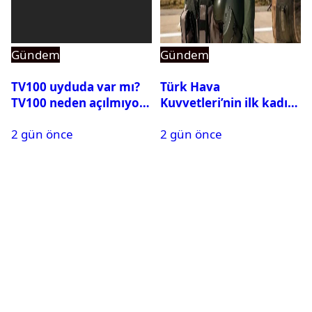
Gündem
Gündem
TV100 uyduda var mı?
Türk Hava
TV100 neden açılmıyor?
Kuvvetleri’nin ilk kadın
generali Özlem
2 gün önce
2 gün önce
Karapınar hakkında
dikkat çeken detay
ortaya çıktı