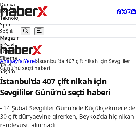
Dünya
Politika
Teknoloji
Spor
Sağlık
Magazin
3. Sayfa
Eğitim
Sinema
Anasayfa
›
Yerel
›
İstanbul’da 407 çift nikah için Sevgililer
Yerel
Günü’nü seçti haberi
Yaşam
İstanbul’da 407 çift nikah için
Sevgililer Günü’nü seçti haberi
- 14 Şubat Sevgililer Günü'nde Küçükçekmece'de
30 çift dünyaevine girerken, Beykoz'da hiç nikah
randevusu alınmadı