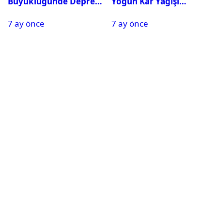
Büyüklüğünde Deprem
Yoğun Kar Yağışı
Oldu
Nedeniyle Okullar Yarın
7 ay önce
7 ay önce
Tatil