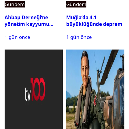
Gündem
Gündem
Ahbap Derneği’ne
Muğla’da 4.1
yönetim kayyumu
büyüklüğünde deprem
atandı: Kapatma davası
1 gün önce
1 gün önce
açıldı