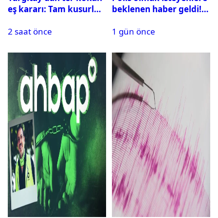
eş kararı: Tam kusurlu
beklenen haber geldi!
bulundu
PMYO başvuruları açıldı
2 saat önce
1 gün önce