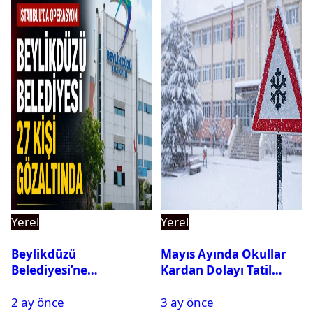
Yerel
Yerel
Beylikdüzü
Mayıs Ayında Okullar
Belediyesi’ne
Kardan Dolayı Tatil
Operasyon: 27 Kişi
Edildi
2 ay önce
3 ay önce
Gözaltına Alındı