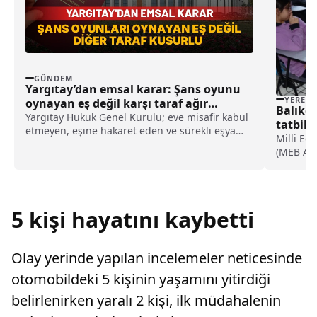
GÜNDEM
Yargıtay’dan emsal karar: Şans oyunu
YEREL
oynayan eş değil karşı taraf ağır
Balıkes
kusurlu sayıldı
Yargıtay Hukuk Genel Kurulu; eve misafir kabul
tatbika
etmeyen, eşine hakaret eden ve sürekli eşya
Milli Eğ
değiştirerek masraf çıkaran kadını ağır kusurlu
(MEB AKU
sayarak, kadının eşine tazminat ödemesine
okulda af
karar verdi.
Milli Eğ
AKUB eki
Dökmeci.
5 kişi hayatını kaybetti
Olay yerinde yapılan incelemeler neticesinde
otomobildeki 5 kişinin yaşamını yitirdiği
belirlenirken yaralı 2 kişi, ilk müdahalenin