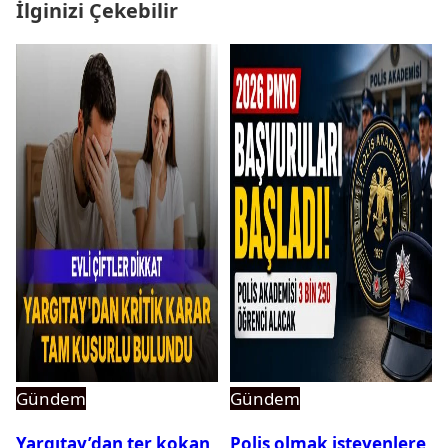
İlginizi Çekebilir
Gündem
Gündem
Yargıtay’dan ter kokan
Polis olmak isteyenlere