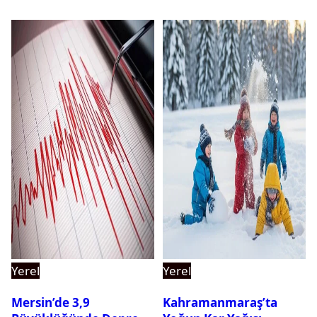
Yerel
Yerel
Mersin’de 3,9
Kahramanmaraş’ta