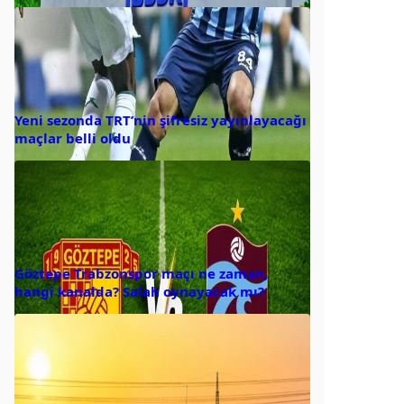
Yeni sezonda TRT’nin şifresiz yayınlayacağı
maçlar belli oldu
Göztepe Trabzonspor maçı ne zaman,
hangi kanalda? Salah oynayacak mı?