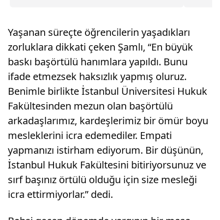
nasıl bir baskı, zorbalık ve zulüm düzeni tesis
ettiğini, o karanlık dönemleri yaşamayanlar tam
manasıyla idrak edemiyor. Hatta özellikle 28
Yaşanan süreçte öğrencilerin yaşadıkları
Şubat meselesi gündeme gelince CHP'li
siyasetçilerin 'Bitmedi şu mağduriyetiniz.'
zorluklara dikkati çeken Şamlı, “En büyük
diyecek kadar küstahlaştıklarına şahit oluyoruz"
baskı başörtülü hanımlara yapıldı. Bunu
ifade etmezsek haksızlık yapmış oluruz.
Benimle birlikte İstanbul Üniversitesi Hukuk
Fakültesinden mezun olan başörtülü
arkadaşlarımız, kardeşlerimiz bir ömür boyu
mesleklerini icra edemediler. Empati
yapmanızı istirham ediyorum. Bir düşünün,
İstanbul Hukuk Fakültesini bitiriyorsunuz ve
sırf başınız örtülü olduğu için size mesleği
icra ettirmiyorlar.” dedi.