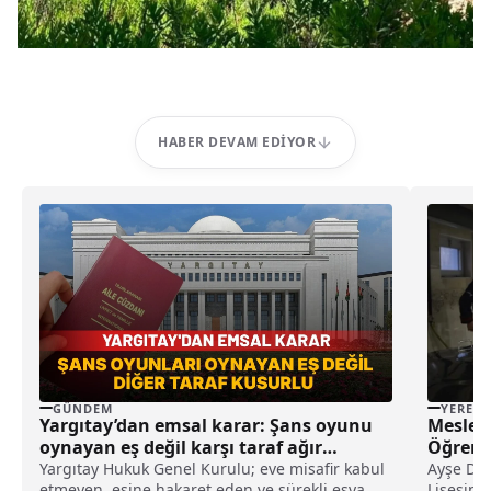
HABER DEVAM EDIYOR
GÜNDEM
YEREL
Yargıtay’dan emsal karar: Şans oyunu
Meslek 
oynayan eş değil karşı taraf ağır
Öğrenci
kusurlu sayıldı
Yargıtay Hukuk Genel Kurulu; eve misafir kabul
Ayşe Doğ
etmeyen, eşine hakaret eden ve sürekli eşya
Lisesini