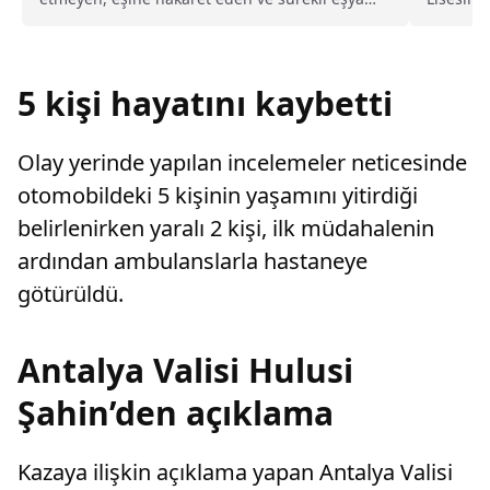
değiştirerek masraf çıkaran kadını ağır kusurlu
yemek ür
sayarak, kadının eşine tazminat ödemesine
karar verdi.
5 kişi hayatını kaybetti
Olay yerinde yapılan incelemeler neticesinde
otomobildeki 5 kişinin yaşamını yitirdiği
belirlenirken yaralı 2 kişi, ilk müdahalenin
ardından ambulanslarla hastaneye
götürüldü.
Antalya Valisi Hulusi
Şahin’den açıklama
Kazaya ilişkin açıklama yapan Antalya Valisi