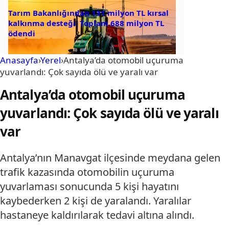
Tarım Bakanlığından 131 milyon TL kırsal
kalkınma desteği: Toplam 688 milyon TL
ödendi
Anasayfa
›
Yerel
›
Antalya’da otomobil uçuruma
yuvarlandı: Çok sayıda ölü ve yaralı var
Antalya’da otomobil uçuruma
yuvarlandı: Çok sayıda ölü ve yaralı
var
Antalya’nın Manavgat ilçesinde meydana gelen
trafik kazasında otomobilin uçuruma
yuvarlaması sonucunda 5 kişi hayatını
kaybederken 2 kişi de yaralandı. Yaralılar
hastaneye kaldırılarak tedavi altına alındı.