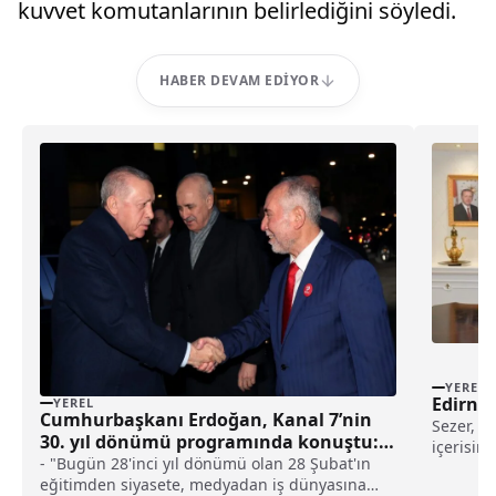
kuvvet komutanlarının belirlediğini söyledi.
HABER DEVAM EDIYOR
YEREL
Edirne 
YEREL
Cumhurbaşkanı Erdoğan, Kanal 7’nin
Sezer, me
30. yıl dönümü programında konuştu:
içerisin
(1) haberi
- "Bugün 28'inci yıl dönümü olan 28 Şubat'ın
yaşadıkla
eğitimden siyasete, medyadan iş dünyasına