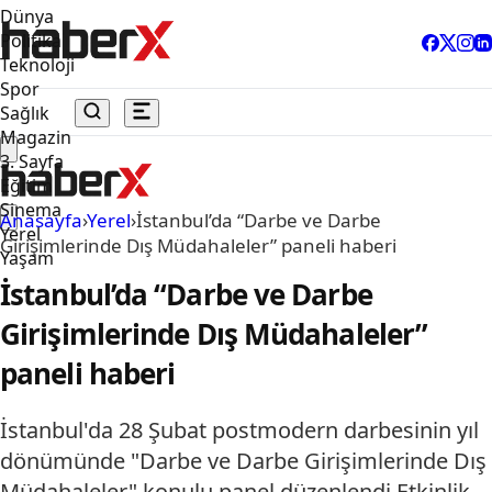
Dünya
Politika
Teknoloji
Spor
Sağlık
Magazin
3. Sayfa
Eğitim
Sinema
Anasayfa
›
Yerel
›
İstanbul’da “Darbe ve Darbe
Yerel
Girişimlerinde Dış Müdahaleler” paneli haberi
Yaşam
İstanbul’da “Darbe ve Darbe
Girişimlerinde Dış Müdahaleler”
paneli haberi
İstanbul'da 28 Şubat postmodern darbesinin yıl
dönümünde "Darbe ve Darbe Girişimlerinde Dış
Müdahaleler" konulu panel düzenlendi.Etkinlik,