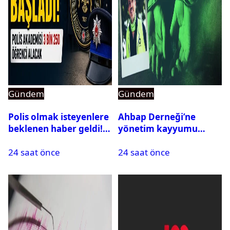
Gündem
Gündem
Polis olmak isteyenlere
Ahbap Derneği’ne
beklenen haber geldi!
yönetim kayyumu
PMYO başvuruları açıldı
atandı: Kapatma davası
24 saat önce
24 saat önce
açıldı