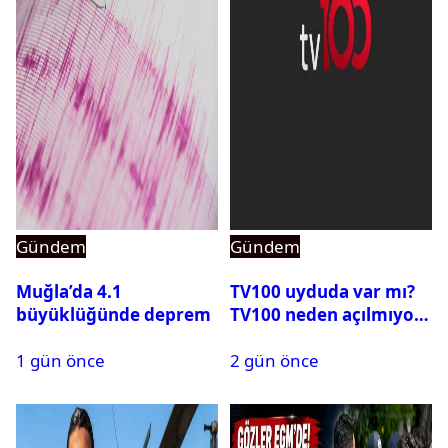
Gündem
Gündem
Muğla’da 4.1
TV100 uyduda var mı?
büyüklüğünde deprem
TV100 neden açılmıyor?
1 gün önce
2 gün önce