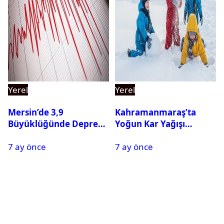
Yerel
Yerel
Mersin’de 3,9
Kahramanmaraş’ta
Büyüklüğünde Deprem
Yoğun Kar Yağışı
Oldu
Nedeniyle Okullar Yarın
7 ay önce
7 ay önce
Tatil