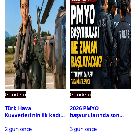
Gündem
Gündem
Türk Hava
2026 PMYO
Kuvvetleri’nin ilk kadın
başvurularında son
generali Özlem
durum ne?
2 gün önce
3 gün önce
Karapınar hakkında