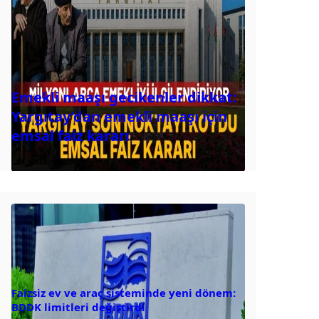
Emekli maaşı gecikenler dikkat:
Yargıtay’dan emekli maaşı için
emsal faiz kararı
Faizsiz ev ve araç sisteminde yeni dönem:
BDDK limitleri değiştirdi