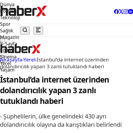
Dünya
Politika
Teknoloji
Spor
Sağlık
Magazin
3. Sayfa
Eğitim
Sinema
Anasayfa
›
Yerel
›
İstanbul’da internet üzerinden
Yerel
dolandırıcılık yapan 3 zanlı tutuklandı haberi
Yaşam
İstanbul’da internet üzerinden
dolandırıcılık yapan 3 zanlı
tutuklandı haberi
- Şüphelilerin, ülke genelindeki 430 ayrı
dolandırıcılık olayına da karıştıkları belirlendi