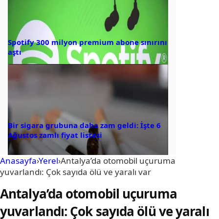
Spotify 300 milyon premium abone sınırını
aştı
Bir sigara grubuna daha zam geldi: İşte 6
Ağustos zamlı fiyat listesi
Anasayfa
›
Yerel
›
Antalya’da otomobil uçuruma
yuvarlandı: Çok sayıda ölü ve yaralı var
Antalya’da otomobil uçuruma
yuvarlandı: Çok sayıda ölü ve yaralı