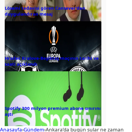
Lösemi tedavisi gören Cansever’den
duygulandıran mesaj
Hradec Kralove-Beşiktaş maçının tarihi ve
saati açıklandı
Spotify 300 milyon premium abone sınırını
aştı
Anasayfa
›
Gündem
›
Ankara’da bugün sular ne zaman