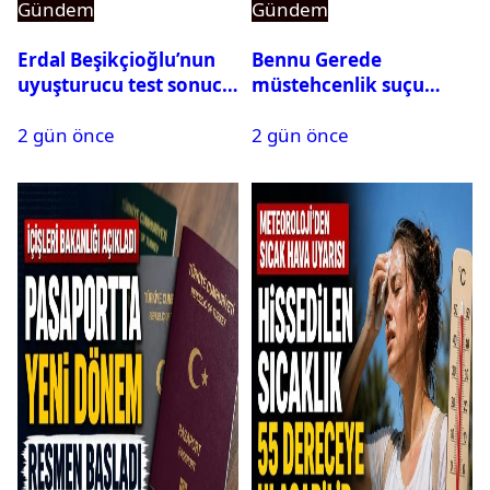
Gündem
Gündem
Erdal Beşikçioğlu’nun
Bennu Gerede
uyuşturucu test sonucu
müstehcenlik suçu
belli oldu
kapsamında gözaltına
2 gün önce
2 gün önce
alındı