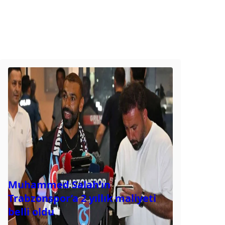
Muhammed Salah’ın
Trabzonspor’a 2 yıllık maliyeti
belli oldu