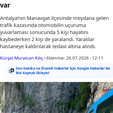
var
Antalya’nın Manavgat ilçesinde meydana gelen
trafik kazasında otomobilin uçuruma
yuvarlaması sonucunda 5 kişi hayatını
kaybederken 2 kişi de yaralandı. Yaralılar
hastaneye kaldırılarak tedavi altına alındı.
Kürşat Muratcan Kılıç
•
Eklenme:
26.07.2026 - 12:11
Son Dakika ve Önemli Haberler İçin Google Haberler'de
Bizi Kaynak Ekleyin!