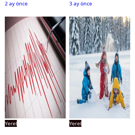
2 ay önce
3 ay önce
Gözaltına Alındı
Yerel
Yerel