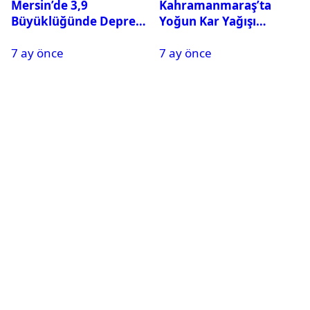
Mersin’de 3,9
Kahramanmaraş’ta
Büyüklüğünde Deprem
Yoğun Kar Yağışı
Oldu
Nedeniyle Okullar Yarın
7 ay önce
7 ay önce
Tatil