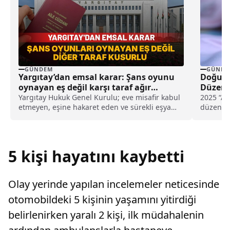
GÜNDEM
GÜNDE
Yargıtay’dan emsal karar: Şans oyunu
Doğum İ
oynayan eş değil karşı taraf ağır
Düzenl
kusurlu sayıldı
Yargıtay Hukuk Genel Kurulu; eve misafir kabul
2025 “Ai
etmeyen, eşine hakaret eden ve sürekli eşya
düzenlem
değiştirerek masraf çıkaran kadını ağır kusurlu
izni ise 
sayarak, kadının eşine tazminat ödemesine
kabul ed
karar verdi.
süreleri
5 kişi hayatını kaybetti
Olay yerinde yapılan incelemeler neticesinde
otomobildeki 5 kişinin yaşamını yitirdiği
belirlenirken yaralı 2 kişi, ilk müdahalenin