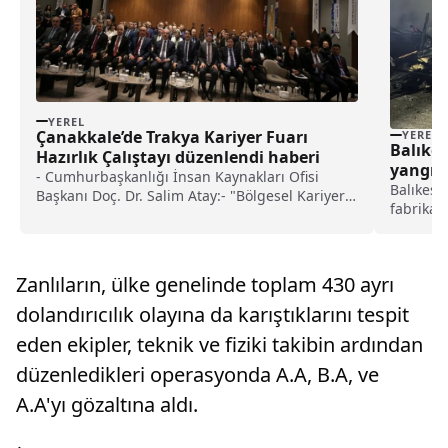
YEREL
Çanakkale’de Trakya Kariyer Fuarı
YEREL
Balıkes
Hazırlık Çalıştayı düzenlendi haberi
yangın
- Cumhurbaşkanlığı İnsan Kaynakları Ofisi
Balıkesi
Başkanı Doç. Dr. Salim Atay:- "Bölgesel Kariyer
fabrikas
Fuarları yapıldığı iller istihdama katkı veriyor.
ekipleri
İşsizlik başvurusu oranı düşüyor. İş kurma
Kerestec
potansiyeli artıyor. İhracata katkı verdiğini
fabrika
görüyoruz"- "Türkiye'deki üniversitelerimize ve
Zanlıların, ülke genelinde toplam 430 ayrı
nedenle 
talep tarafını oluşturan iş verenlere fırsat
sağlamak için bu platformu kurduk ama şu
dolandırıcılık olayına da karıştıklarını tespit
anda 130 ayrı ülkeden öğrenci kayıtlı bu
eden ekipler, teknik ve fiziki takibin ardından
sisteme"
düzenledikleri operasyonda A.A, B.A, ve
A.A'yı gözaltına aldı.