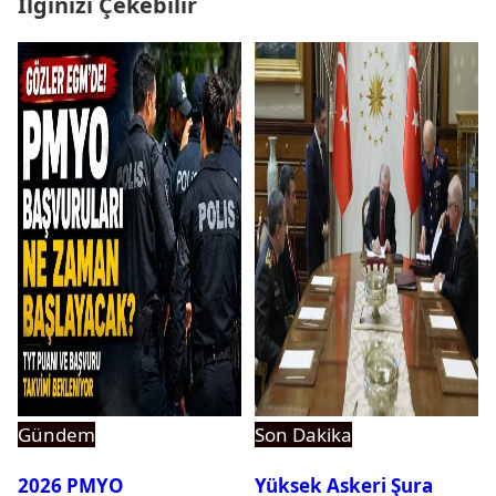
İlginizi Çekebilir
Gündem
Son Dakika
2026 PMYO
Yüksek Askeri Şura