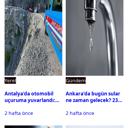
Yerel
Gündem
Antalya’da otomobil
Ankara’da bugün sular
uçuruma yuvarlandı:
ne zaman gelecek? 23
Çok sayıda ölü ve yaralı
Temmuz 2026 ilçe ilçe
2 hafta önce
2 hafta önce
var
su kesintisi sorgulama