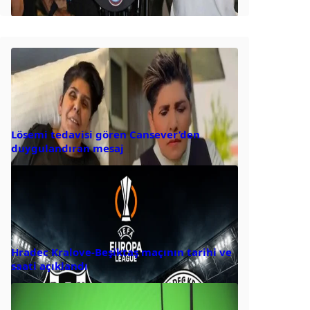
Lösemi tedavisi gören Cansever’den
duygulandıran mesaj
Hradec Kralove-Beşiktaş maçının tarihi ve
saati açıklandı