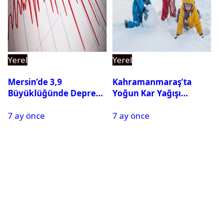
Yerel
Yerel
Mersin’de 3,9
Kahramanmaraş’ta
Büyüklüğünde Deprem
Yoğun Kar Yağışı
Oldu
Nedeniyle Okullar Yarın
7 ay önce
7 ay önce
Tatil