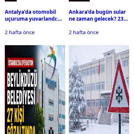
Antalya’da otomobil
Ankara’da bugün sular
uçuruma yuvarlandı:
ne zaman gelecek? 23
Çok sayıda ölü ve yaralı
Temmuz 2026 ilçe ilçe
2 hafta önce
2 hafta önce
var
su kesintisi sorgulama