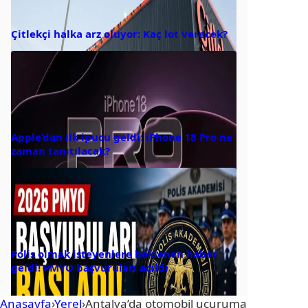
Çitlekçi halka arz oluyor: Kaç lot verecek?
Apple’dan ilk ipucu geldi: iPhone 18 Pro ne
zaman tanıtılacak?
Polis olmak isteyenlere beklenen haber
geldi! PMYO başvuruları açıldı
Anasayfa
›
Yerel
›
Antalya’da otomobil uçuruma