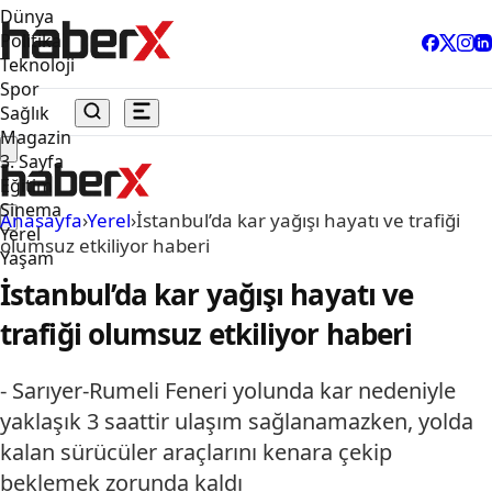
Dünya
Politika
Teknoloji
Spor
Sağlık
Magazin
3. Sayfa
Eğitim
Sinema
Anasayfa
›
Yerel
›
İstanbul’da kar yağışı hayatı ve trafiği
Yerel
olumsuz etkiliyor haberi
Yaşam
İstanbul’da kar yağışı hayatı ve
trafiği olumsuz etkiliyor haberi
- Sarıyer-Rumeli Feneri yolunda kar nedeniyle
yaklaşık 3 saattir ulaşım sağlanamazken, yolda
kalan sürücüler araçlarını kenara çekip
beklemek zorunda kaldı