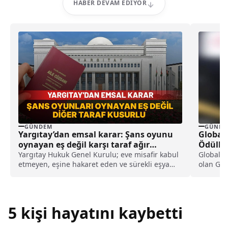
HABER DEVAM EDIYOR
GÜNDEM
GÜNDE
Yargıtay’dan emsal karar: Şans oyunu
Global 
oynayan eş değil karşı taraf ağır
Ödüller
kusurlu sayıldı
Yargıtay Hukuk Genel Kurulu; eve misafir kabul
Global M
etmeyen, eşine hakaret eden ve sürekli eşya
olan Glo
değiştirerek masraf çıkaran kadını ağır kusurlu
Piyasaları
sayarak, kadının eşine tazminat ödemesine
karar verdi.
5 kişi hayatını kaybetti