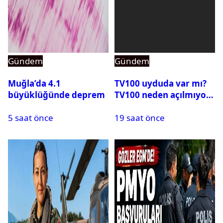
Gündem
Gündem
Muğla’da 4.1
TV100 uyduda var mı?
büyüklüğünde deprem
TV100 neden açılmıyor?
5 saat önce
19 saat önce