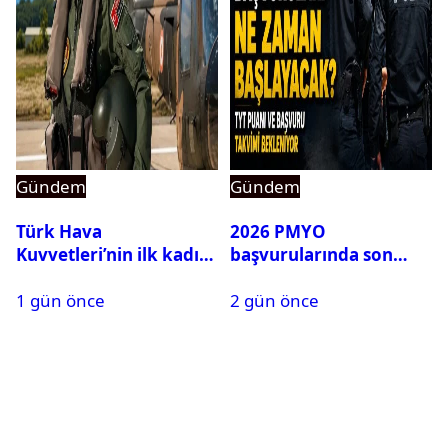
Gündem
Gündem
Türk Hava
2026 PMYO
Kuvvetleri’nin ilk kadın
başvurularında son
generali Özlem
durum ne?
1 gün önce
2 gün önce
Karapınar hakkında
dikkat çeken detay
ortaya çıktı