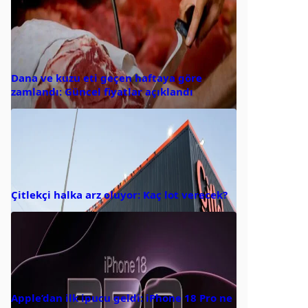
Dana ve kuzu eti geçen haftaya göre
zamlandı: Güncel fiyatlar açıklandı
Çitlekçi halka arz oluyor: Kaç lot verecek?
Apple’dan ilk ipucu geldi: iPhone 18 Pro ne