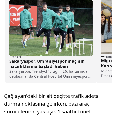
YEREL
YEREL
Migros,
Sakaryaspor, Ümraniyespor maçının
Kahram
hazırlıklarına başladı haberi
Migros'u
Sakaryaspor, Trendyol 1. Lig'in 26. haftasında
fırsat e
deplasmanda Central Hospital Ümraniyespor
geçirdiğ
ile oynayacağı maçın hazırlıklarına
Kahraman
başladı.Teknik direktör İlker Püren yönetiminde,
açıklama
Rüstemler Tesisleri'ndeki idmanda futbolcular,
Çağlayan'daki bir alt geçitte trafik adeta
mağ...
şut ve takt...
durma noktasına gelirken, bazı araç
sürücülerinin yaklaşık 1 saattir tünel