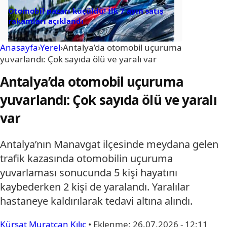
Otomobil pazarı küçüldü! İlk 7 ayın satış
rakamları açıklandı
Anasayfa
›
Yerel
›
Antalya’da otomobil uçuruma
yuvarlandı: Çok sayıda ölü ve yaralı var
Antalya’da otomobil uçuruma
yuvarlandı: Çok sayıda ölü ve yaralı
var
Antalya’nın Manavgat ilçesinde meydana gelen
trafik kazasında otomobilin uçuruma
yuvarlaması sonucunda 5 kişi hayatını
kaybederken 2 kişi de yaralandı. Yaralılar
hastaneye kaldırılarak tedavi altına alındı.
Kürşat Muratcan Kılıç
•
Eklenme:
26.07.2026 - 12:11