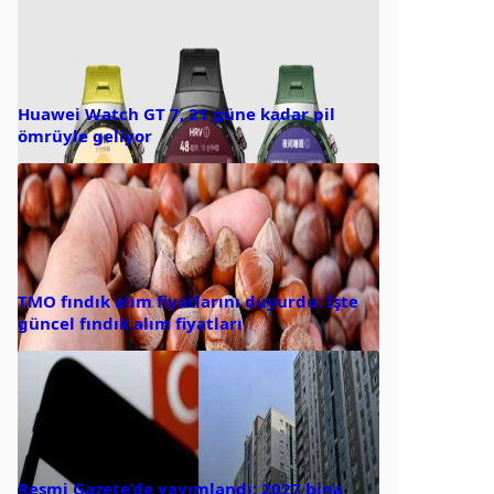
Huawei Watch GT 7, 21 güne kadar pil
ömrüyle geliyor
TMO fındık alım fiyatlarını duyurdu: İşte
güncel fındık alım fiyatları
Resmi Gazete’de yayımlandı: 2027 bina