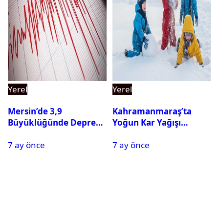
Yerel
Yerel
Mersin’de 3,9
Kahramanmaraş’ta
Büyüklüğünde Deprem
Yoğun Kar Yağışı
Oldu
Nedeniyle Okullar Yarın
7 ay önce
7 ay önce
Tatil