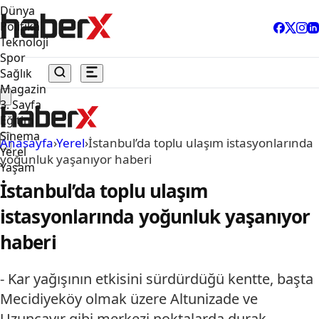
Dünya
Politika
Teknoloji
Spor
Sağlık
Magazin
3. Sayfa
Eğitim
Sinema
Anasayfa
›
Yerel
›
İstanbul’da toplu ulaşım istasyonlarında
Yerel
yoğunluk yaşanıyor haberi
Yaşam
İstanbul’da toplu ulaşım
istasyonlarında yoğunluk yaşanıyor
haberi
- Kar yağışının etkisini sürdürdüğü kentte, başta
Mecidiyeköy olmak üzere Altunizade ve
Uzunçayır gibi merkezi noktalarda durak