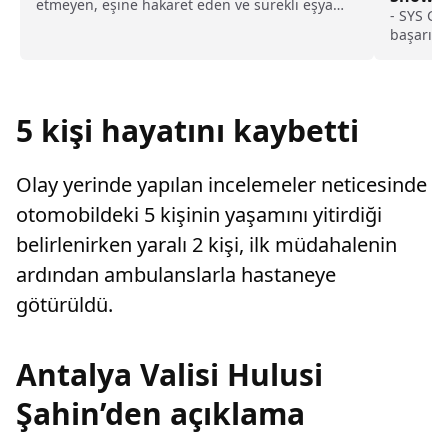
etmeyen, eşine hakaret eden ve sürekli eşya
- SYS Gr
değiştirerek masraf çıkaran kadını ağır kusurlu
başarı, 
sayarak, kadının eşine tazminat ödemesine
ihracat 
karar verdi.
bir göst
5 kişi hayatını kaybetti
Olay yerinde yapılan incelemeler neticesinde
otomobildeki 5 kişinin yaşamını yitirdiği
belirlenirken yaralı 2 kişi, ilk müdahalenin
ardından ambulanslarla hastaneye
götürüldü.
Antalya Valisi Hulusi
Şahin’den açıklama