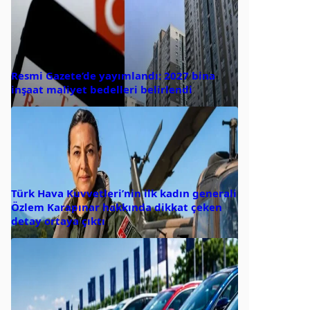
Resmi Gazete’de yayımlandı: 2027 bina
inşaat maliyet bedelleri belirlendi
Türk Hava Kuvvetleri’nin ilk kadın generali
Özlem Karapınar hakkında dikkat çeken
detay ortaya çıktı