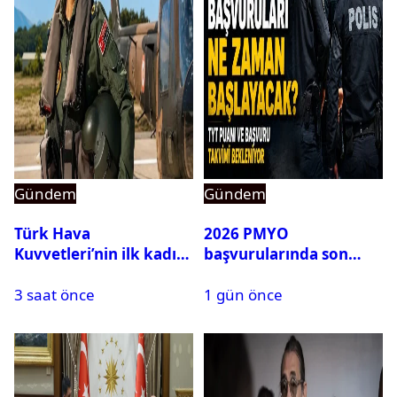
Gündem
Gündem
Türk Hava
2026 PMYO
Kuvvetleri’nin ilk kadın
başvurularında son
generali Özlem
durum ne?
3 saat önce
1 gün önce
Karapınar hakkında
dikkat çeken detay
ortaya çıktı