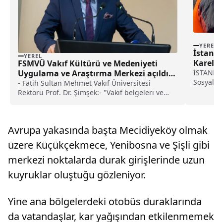
YEREL
İstanbu
YEREL
Kareler
FSMVÜ Vakıf Kültürü ve Medeniyeti
Uygulama ve Araştırma Merkezi açıldı
İSTANBUL
Sosyal Te
haberi
- Fatih Sultan Mehmet Vakıf Üniversitesi
Anadolu 
Rektörü Prof. Dr. Şimşek:- "Vakıf belgeleri ve
oylaması
vakfiyeler üzerinden akademik çalışmalar
Mahalles
yapmak, günümüz sivil toplum yapısına katkı
tesisler 
sunacak projeler üretmek ve vakıf bilincini
Avrupa yakasında başta Mecidiyeköy olmak
toplumun her kesimine yaymak temel
hedeflerimiz arasındadır"- Vakıf Kültürü ve
üzere Küçükçekmece, Yenibosna ve Şişli gibi
Medeniyeti Uygulama ve Araştırma Merkezi
merkezi noktalarda durak girişlerinde uzun
Müdürü Prof. Dr. Gökçe:- "Merkez,
araştırmacıların ortak projelerde buluşma
kuyruklar oluştuğu gözleniyor.
noktası olacak"
Yine ana bölgelerdeki otobüs duraklarında
da vatandaşlar, kar yağışından etkilenmemek