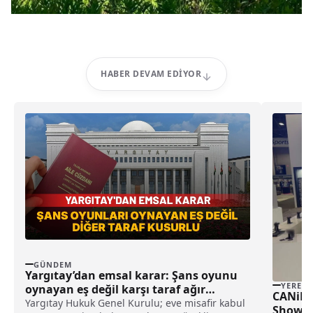
HABER DEVAM EDIYOR
GÜNDEM
Yargıtay’dan emsal karar: Şans oyunu
YEREL
oynayan eş değil karşı taraf ağır
CANiK, 
kusurlu sayıldı
Yargıtay Hukuk Genel Kurulu; eve misafir kabul
Show 20