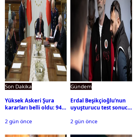
Son Dakika
Gündem
Yüksek Askeri Şura
Erdal Beşikçioğlu’nun
kararları belli oldu: 94
uyuşturucu test sonucu
isim terfi etti
belli oldu
2 gün önce
2 gün önce