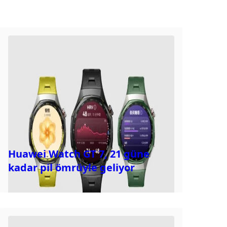
Huawei Watch GT 7, 21 güne
kadar pil ömrüyle geliyor