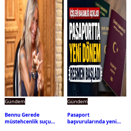
Gündem
Gündem
Bennu Gerede
Pasaport
müstehcenlik suçu
başvurularında yeni
kapsamında gözaltına
dönem başladı