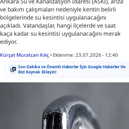
Ankara Su ve Kanalizasyon İdaresi (ASKİ), arıza
ve bakım çalışmaları nedeniyle kentin belirli
bölgelerinde su kesintisi uygulanacağını
açıkladı. Vatandaşlar, hangi ilçelerde ve saat
kaça kadar su kesintisi uygulanacağını merak
ediyor.
Kürşat Muratcan Kılıç
•
Eklenme:
23.07.2026 - 12:40
Son Dakika ve Önemli Haberler İçin Google Haberler'de
Bizi Kaynak Ekleyin!