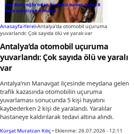
Aslı Bekiroğlu’ndan bir kötü haber daha: 8
defa ameliyat olmuştu
Anasayfa
›
Yerel
›
Antalya’da otomobil uçuruma
yuvarlandı: Çok sayıda ölü ve yaralı var
Antalya’da otomobil uçuruma
yuvarlandı: Çok sayıda ölü ve yaralı
var
Antalya’nın Manavgat ilçesinde meydana gelen
trafik kazasında otomobilin uçuruma
yuvarlaması sonucunda 5 kişi hayatını
kaybederken 2 kişi de yaralandı. Yaralılar
hastaneye kaldırılarak tedavi altına alındı.
Kürşat Muratcan Kılıç
•
Eklenme:
26.07.2026 - 12:11