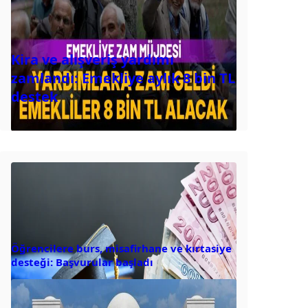
Kira ve alışveriş yardımı
zamlandı: Emekliye aylık 8 bin TL
destek
Öğrencilere burs, misafirhane ve kırtasiye
desteği: Başvurular başladı