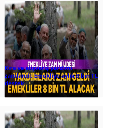
Kira ve alışveriş yardımı
zamlandı: Emekliye aylık 8 bin TL
destek