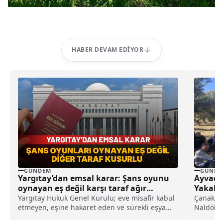
HABER DEVAM EDIYOR
GÜNDEM
GÜNDE
Yargıtay’dan emsal karar: Şans oyunu
Ayvacı
oynayan eş değil karşı taraf ağır
Yakala
kusurlu sayıldı
Yargıtay Hukuk Genel Kurulu; eve misafir kabul
Çanakkal
etmeyen, eşine hakaret eden ve sürekli eşya
Naldöken
değiştirerek masraf çıkaran kadını ağır kusurlu
16 K 8501