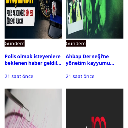
Gündem
Gündem
Polis olmak isteyenlere
Ahbap Derneği’ne
beklenen haber geldi!
yönetim kayyumu
PMYO başvuruları açıldı
atandı: Kapatma davası
21 saat önce
21 saat önce
açıldı