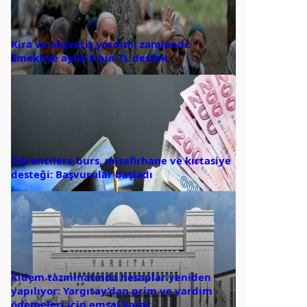
Kira ve alışveriş yardımı zamlandı:
Emekliye aylık 8 bin TL destek
Öğrencilere burs, misafirhane ve kırtasiye
desteği: Başvurular başladı
Kıdem tazminatında hesaplar yeniden
yapılıyor: Yargıtay’dan prim ve yardım
ödemeleri için emsal karar