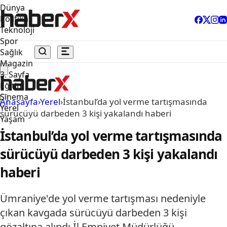
Dünya
Politika
Teknoloji
Spor
Sağlık
Magazin
3. Sayfa
Eğitim
Sinema
Anasayfa
›
Yerel
›
İstanbul’da yol verme tartışmasında
Yerel
sürücüyü darbeden 3 kişi yakalandı haberi
Yaşam
İstanbul’da yol verme tartışmasında
sürücüyü darbeden 3 kişi yakalandı
haberi
Ümraniye'de yol verme tartışması nedeniyle
çıkan kavgada sürücüyü darbeden 3 kişi
gözaltına alındı.İl Emniyet Müdürlüğü