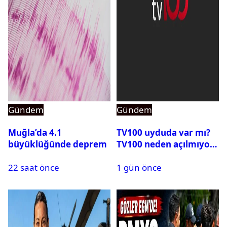
Gündem
Gündem
Muğla’da 4.1
TV100 uyduda var mı?
büyüklüğünde deprem
TV100 neden açılmıyor?
22 saat önce
1 gün önce