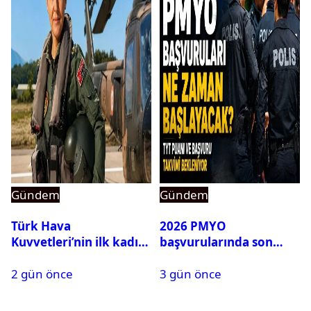
Gündem
Gündem
Türk Hava
2026 PMYO
Kuvvetleri’nin ilk kadın
başvurularında son
generali Özlem
durum ne?
2 gün önce
3 gün önce
Karapınar hakkında
dikkat çeken detay
ortaya çıktı