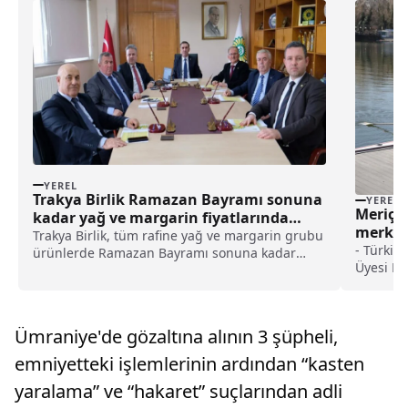
YEREL
Trakya Birlik Ramazan Bayramı sonuna
YEREL
Meriç N
kadar yağ ve margarin fiyatlarında
merkez
değişikliğe gitmeyeceğini açıkladı:
Trakya Birlik, tüm rafine yağ ve margarin grubu
- Türkiy
haberi
ürünlerde Ramazan Bayramı sonuna kadar
Üyesi Ne
herhangi bir fiyat değişikliğine gidilmeyeceğini
ve etkin
bildirdi.Birlikten yapılan açıklamada, zorunlu
ve spors
tüketim ihtiyaçları arasında ilk sırada yer
buradan 
alması ve TÜFE...
Ümraniye'de gözaltına alının 3 şüpheli,
Kayıkhan
hepsi va
emniyetteki işlemlerinin ardından “kasten
yaralama” ve “hakaret” suçlarından adli