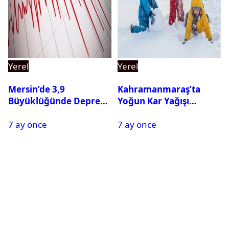
Yerel
Yerel
Mersin’de 3,9
Kahramanmaraş’ta
Büyüklüğünde Deprem
Yoğun Kar Yağışı
Oldu
Nedeniyle Okullar Yarın
7 ay önce
7 ay önce
Tatil