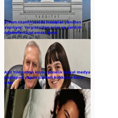
Kıdem tazminatında hesaplar yeniden
yapılıyor: Yargıtay’dan prim ve yardım
ödemeleri için emsal karar
Aziz Yıldırım’ın kızına yönelik sosyal medya
paylaşımı yapan şüpheli hakkında karar
çıktı