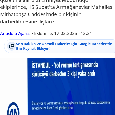
ekiplerince, 15 Şubat'ta Armağanevler Mahallesi
Mithatpaşa Caddesi'nde bir kişinin
darbedilmesine ilişkin s...
Anadolu Ajansı
•
Eklenme:
17.02.2025 - 12:21
Son Dakika ve Önemli Haberler İçin Google Haberler'de
Bizi Kaynak Ekleyin!