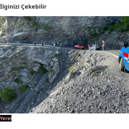
İlginizi Çekebilir
Yerel