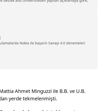
de destek aldı.Üniversiteden yapılan açıklamaya göre,
i
gulamalarda Nokia ile başarılı Sanayi 4.0 denemeleri
attia Ahmet Minguzzi ile B.B. ve U.B.
ndan yerde tekmelenmişti.