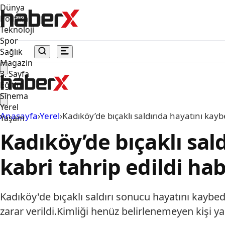
Dünya
Politika
Teknoloji
Spor
Sağlık
Magazin
3. Sayfa
Eğitim
Sinema
Yerel
Anasayfa
›
Yerel
›
Kadıköy’de bıçaklı saldırıda hayatını kayb
Yaşam
Kadıköy’de bıçaklı sal
kabri tahrip edildi hab
Kadıköy'de bıçaklı saldırı sonucu hayatını kaybe
zarar verildi.Kimliği henüz belirlenemeyen kişi ya