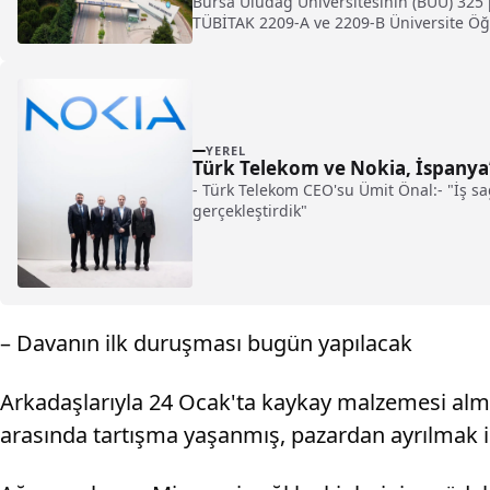
Bursa Uludağ Üniversitesinin (BUÜ) 325 p
TÜBİTAK 2209-A ve 2209-B Üniversite Öğre
YEREL
Türk Telekom ve Nokia, İspanya’d
- Türk Telekom CEO'su Ümit Önal:- "İş sa
gerçekleştirdik"
– Davanın ilk duruşması bugün yapılacak
Arkadaşlarıyla 24 Ocak'ta kaykay malzemesi alma
arasında tartışma yaşanmış, pazardan ayrılmak is