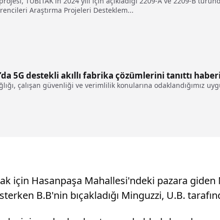
rojesi, TÜBİTAK'ın 2024 yılı için açıkladığı 2209-A ve 2209-B türün
ncileri Araştırma Projeleri Desteklem...
a 5G destekli akıllı fabrika çözümlerini tanıttı haber
ğlığı, çalışan güvenliği ve verimlilik konularına odaklandığımız uy
k için Hasanpaşa Mahallesi'ndeki pazara giden M
terken B.B'nin bıçakladığı Minguzzi, U.B. tarafı