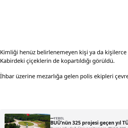
Kimliği henüz belirlenemeyen kişi ya da kişilerce
Kabirdeki çiçeklerin de kopartıldığı görüldü.
İhbar üzerine mezarlığa gelen polis ekipleri çevr
YEREL
BUÜ’nün 325 projesi geçen yıl T