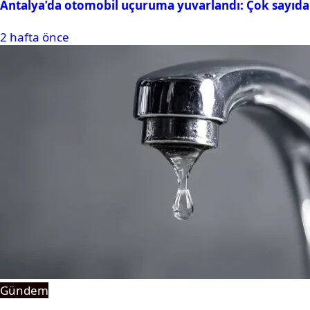
Antalya’da otomobil uçuruma yuvarlandı: Çok sayıda 
2 hafta önce
Gündem