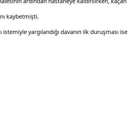
alesinin ardından hastaneye kaldırılırken, kaçan
ını kaybetmişti.
ası istemiyle yargılandığı davanın ilk duruşması 