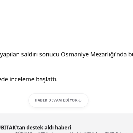
 yapılan saldırı sonucu Osmaniye Mezarlığı'nda bul
ede inceleme başlattı.
HABER DEVAM EDIYOR
ÜBİTAK’tan destek aldı haberi