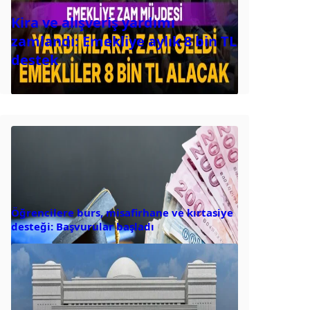
Kira ve alışveriş yardımı
zamlandı: Emekliye aylık 8 bin TL
destek
Öğrencilere burs, misafirhane ve kırtasiye
desteği: Başvurular başladı