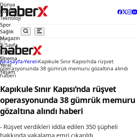
Dünya
Politika
Teknoloji
Spor
Sağlık
Magazin
3. Sayfa
Eğitim
Sinema
Anasayfa
›
Yerel
›
Kapıkule Sınır Kapısı’nda rüşvet
Yerel
operasyonunda 38 gümrük memuru gözaltına alındı
Yaşam
haberi
Kapıkule Sınır Kapısı’nda rüşvet
operasyonunda 38 gümrük memuru
gözaltına alındı haberi
- Rüşvet verdikleri iddia edilen 350 şüpheli
hakkında yakalama emri çıkarıldı