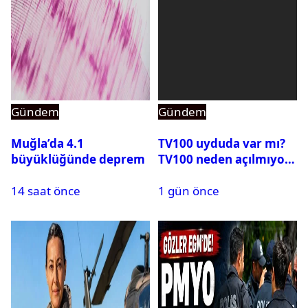
Gündem
Gündem
Muğla’da 4.1
TV100 uyduda var mı?
büyüklüğünde deprem
TV100 neden açılmıyor?
14 saat önce
1 gün önce