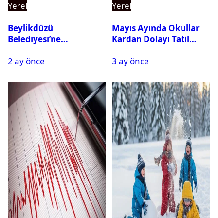
Yerel
Yerel
Beylikdüzü
Mayıs Ayında Okullar
Belediyesi’ne
Kardan Dolayı Tatil
Operasyon: 27 Kişi
Edildi
2 ay önce
3 ay önce
Gözaltına Alındı