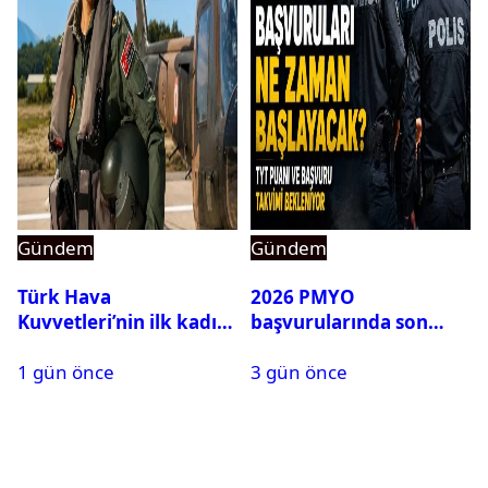
Gündem
Gündem
Türk Hava
2026 PMYO
Kuvvetleri’nin ilk kadın
başvurularında son
generali Özlem
durum ne?
1 gün önce
3 gün önce
Karapınar hakkında
dikkat çeken detay
ortaya çıktı