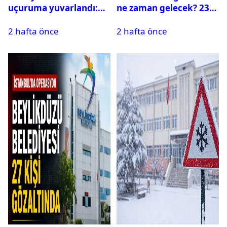
uçuruma yuvarlandı:
ne zaman gelecek? 23
Çok sayıda ölü ve yaralı
Temmuz 2026 ilçe ilçe
2 hafta önce
2 hafta önce
var
su kesintisi sorgulama