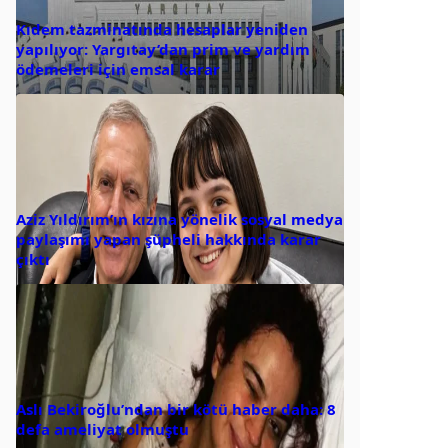
Kıdem tazminatında hesaplar yeniden
yapılıyor: Yargıtay’dan prim ve yardım
ödemeleri için emsal karar
Aziz Yıldırım’ın kızına yönelik sosyal medya
paylaşımı yapan şüpheli hakkında karar
çıktı
Aslı Bekiroğlu’ndan bir kötü haber daha: 8
defa ameliyat olmuştu