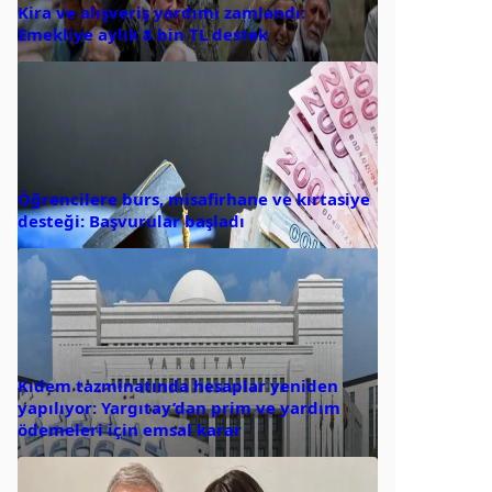
Kira ve alışveriş yardımı zamlandı:
Emekliye aylık 8 bin TL destek
Öğrencilere burs, misafirhane ve kırtasiye
desteği: Başvurular başladı
Kıdem tazminatında hesaplar yeniden
yapılıyor: Yargıtay’dan prim ve yardım
ödemeleri için emsal karar