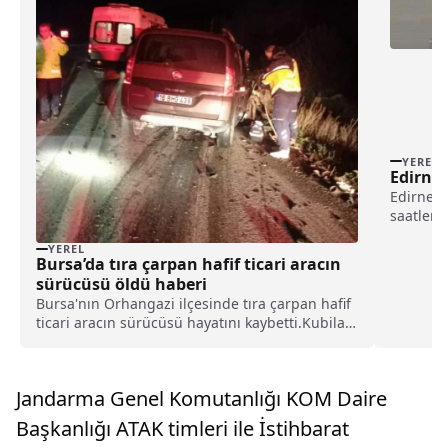
YEREL
Edirne’
Edirne'd
saatleri
görüş me
YEREL
Trafiğin
Bursa’da tıra çarpan hafif ticari aracın
polisler,
sürücüsü öldü haberi
olmaları 
Bursa'nın Orhangazi ilçesinde tıra çarpan hafif
ticari aracın sürücüsü hayatını kaybetti.Kubilay
Öcalır idaresindeki 16 BGH 438 plakalı hafif
ticari araç, Bursa-Yalova kara yolu Karsak
virajlarında, Lokman G. (54) yönetimindeki 16
Jandarma Genel Komutanlığı KOM Daire
MEU 75 ...
Başkanlığı ATAK timleri ile İstihbarat