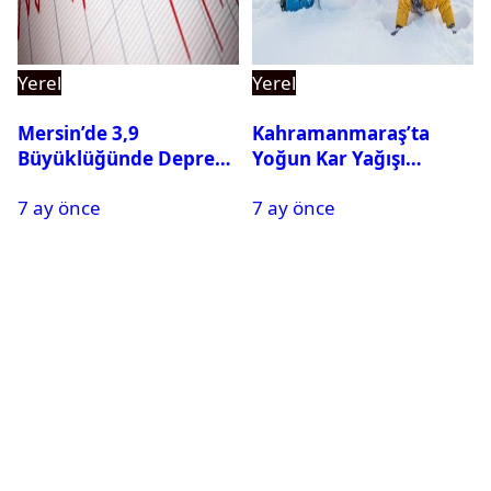
Yerel
Yerel
Mersin’de 3,9
Kahramanmaraş’ta
Büyüklüğünde Deprem
Yoğun Kar Yağışı
Oldu
Nedeniyle Okullar Yarın
7 ay önce
7 ay önce
Tatil