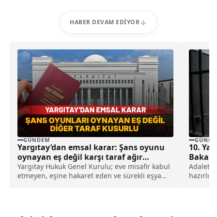
HABER DEVAM EDIYOR
GÜNDEM
GÜNDE
Yargıtay’dan emsal karar: Şans oyunu
10. Ya
oynayan eş değil karşı taraf ağır
Bakanl
kusurlu sayıldı
Yargıtay Hukuk Genel Kurulu; eve misafir kabul
Adalet B
etmeyen, eşine hakaret eden ve sürekli eşya
hazırlıkl
değiştirerek masraf çıkaran kadını ağır kusurlu
yaz döne
sayarak, kadının eşine tazminat ödemesine
karar verdi.