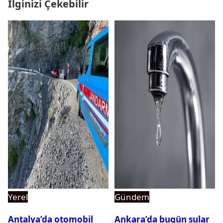
İlginizi Çekebilir
Yerel
Gündem
Antalya’da otomobil
Ankara’da bugün sular