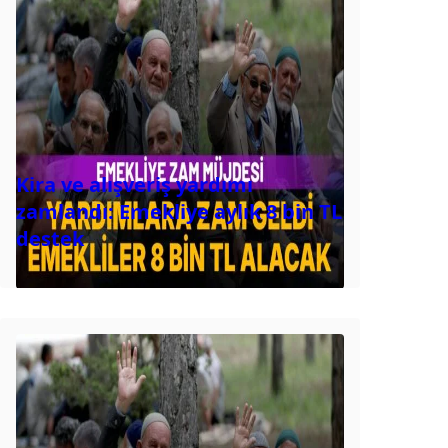
Kira ve alışveriş yardımı
zamlandı: Emekliye aylık 8 bin TL
destek