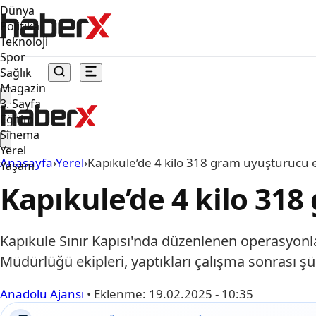
Dünya
Politika
Teknoloji
Spor
Sağlık
Magazin
3. Sayfa
Eğitim
Sinema
Yerel
Anasayfa
›
Yerel
›
Kapıkule’de 4 kilo 318 gram uyuşturucu el
Yaşam
Kapıkule’de 4 kilo 318
Kapıkule Sınır Kapısı'nda düzenlenen operasyonl
Müdürlüğü ekipleri, yaptıkları çalışma sonrası şüp
Anadolu Ajansı
•
Eklenme:
19.02.2025 - 10:35