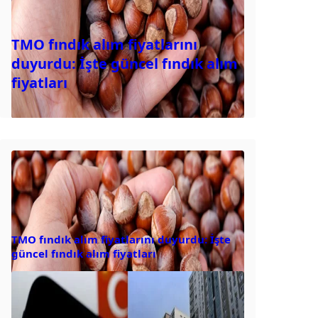
TMO fındık alım fiyatlarını
duyurdu: İşte güncel fındık alım
fiyatları
TMO fındık alım fiyatlarını duyurdu: İşte
güncel fındık alım fiyatları