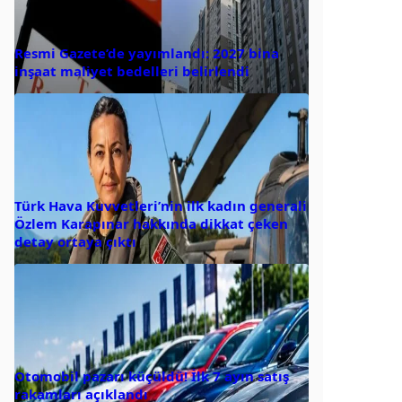
Resmi Gazete’de yayımlandı: 2027 bina
inşaat maliyet bedelleri belirlendi
Türk Hava Kuvvetleri’nin ilk kadın generali
Özlem Karapınar hakkında dikkat çeken
detay ortaya çıktı
Otomobil pazarı küçüldü! İlk 7 ayın satış
rakamları açıklandı