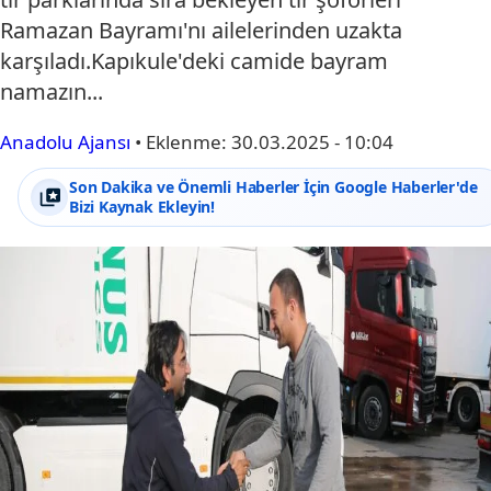
Ramazan Bayramı'nı ailelerinden uzakta
karşıladı.Kapıkule'deki camide bayram
namazın...
Anadolu Ajansı
•
Eklenme:
30.03.2025 - 10:04
Son Dakika ve Önemli Haberler İçin Google Haberler'de
Bizi Kaynak Ekleyin!