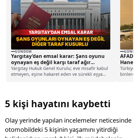
GÜNDEM
GÜNDE
Yargıtay’dan emsal karar: Şans oyunu
AFAD’d
oynayan eş değil karşı taraf ağır
Hane B
kusurlu sayıldı
Yargıtay Hukuk Genel Kurulu; eve misafir kabul
Türkiye 
etmeyen, eşine hakaret eden ve sürekli eşya
binlerce 
değiştirerek masraf çıkaran kadını ağır kusurlu
yerlerden
sayarak, kadının eşine tazminat ödemesine
karar verdi.
5 kişi hayatını kaybetti
Olay yerinde yapılan incelemeler neticesinde
otomobildeki 5 kişinin yaşamını yitirdiği