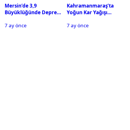
Mersin’de 3,9
Kahramanmaraş’ta
Büyüklüğünde Deprem
Yoğun Kar Yağışı
Oldu
Nedeniyle Okullar Yarın
7 ay önce
7 ay önce
Tatil