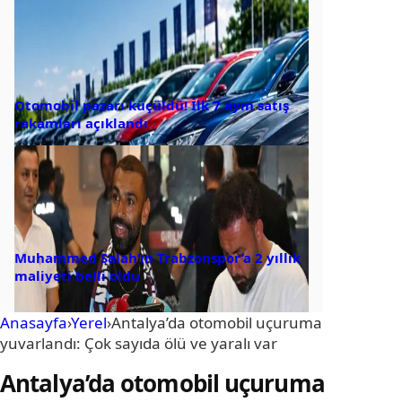
Otomobil pazarı küçüldü! İlk 7 ayın satış
rakamları açıklandı
Muhammed Salah’ın Trabzonspor’a 2 yıllık
maliyeti belli oldu
Anasayfa
›
Yerel
›
Antalya’da otomobil uçuruma
yuvarlandı: Çok sayıda ölü ve yaralı var
Antalya’da otomobil uçuruma