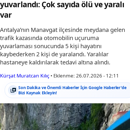
yuvarlandı: Çok sayıda ölü ve yaralı
var
Antalya’nın Manavgat ilçesinde meydana gelen
trafik kazasında otomobilin uçuruma
yuvarlaması sonucunda 5 kişi hayatını
kaybederken 2 kişi de yaralandı. Yaralılar
hastaneye kaldırılarak tedavi altına alındı.
Kürşat Muratcan Kılıç
•
Eklenme:
26.07.2026 - 12:11
Son Dakika ve Önemli Haberler İçin Google Haberler'de
Bizi Kaynak Ekleyin!