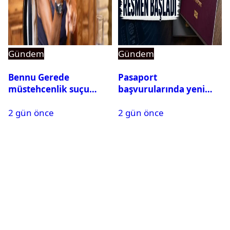
Gündem
Gündem
Bennu Gerede
Pasaport
müstehcenlik suçu
başvurularında yeni
kapsamında gözaltına
dönem başladı
2 gün önce
2 gün önce
alındı