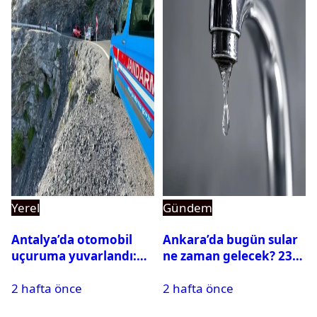
Yerel
Gündem
Antalya’da otomobil
Ankara’da bugün sular
uçuruma yuvarlandı:
ne zaman gelecek? 23
Çok sayıda ölü ve yaralı
Temmuz 2026 ilçe ilçe
2 hafta önce
2 hafta önce
var
su kesintisi sorgulama