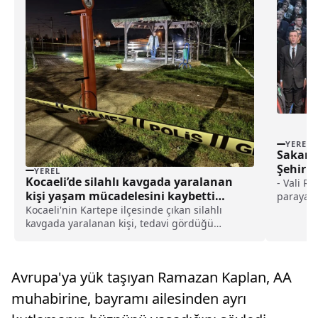
YEREL
Sakarya
Şehir H
YEREL
Kocaeli’de silahlı kavgada yaralanan
haberi
- Vali R
kişi yaşam mücadelesini kaybetti
paraya i
haberi
Kocaeli'nin Kartepe ilçesinde çıkan silahlı
ve birbir
kavgada yaralanan kişi, tedavi gördüğü
Büyükşeh
hastanede yaşamını yitirdi.Derbent
"Bir mum
Mahallesi'nde dün çıkan kavgada tabancayla
ışığında
göğsünden vurulan Hasan Hüseyin Osmanoğlu
yeşil bi
Avrupa'ya yük taşıyan Ramazan Kaplan, AA
(34), tedavi gördüğü hastaned...
düşüyor
muhabirine, bayramı ailesinden ayrı