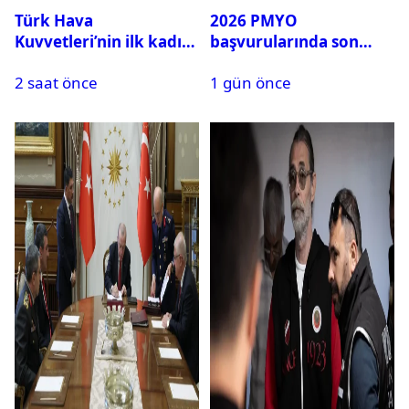
Türk Hava
2026 PMYO
Kuvvetleri’nin ilk kadın
başvurularında son
generali Özlem
durum ne?
2 saat önce
1 gün önce
Karapınar hakkında
dikkat çeken detay
ortaya çıktı