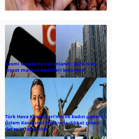
Resmi Gazete’de yayımlandı: 2027 bina
inşaat maliyet bedelleri belirlendi
Türk Hava Kuvvetleri’nin ilk kadın generali
Özlem Karapınar hakkında dikkat çeken
detay ortaya çıktı