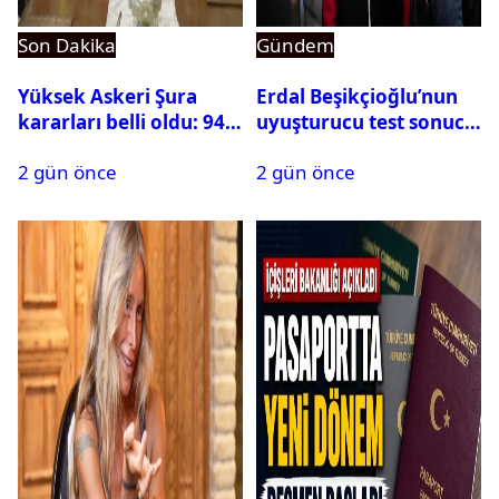
Son Dakika
Gündem
Yüksek Askeri Şura
Erdal Beşikçioğlu’nun
kararları belli oldu: 94
uyuşturucu test sonucu
isim terfi etti
belli oldu
2 gün önce
2 gün önce