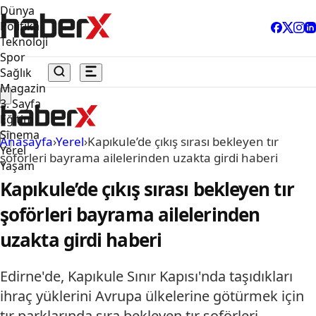
Dünya
Politika
Teknoloji
Spor
Sağlık
Magazin
3. Sayfa
Eğitim
Sinema
Anasayfa
›
Yerel
›
Kapıkule’de çıkış sırası bekleyen tır
Yerel
şoförleri bayrama ailelerinden uzakta girdi haberi
Yaşam
Kapıkule’de çıkış sırası bekleyen tır
şoförleri bayrama ailelerinden
uzakta girdi haberi
Edirne'de, Kapıkule Sınır Kapısı'nda taşıdıkları
ihraç yüklerini Avrupa ülkelerine götürmek için
tır parklarında sıra bekleyen tır şoförleri