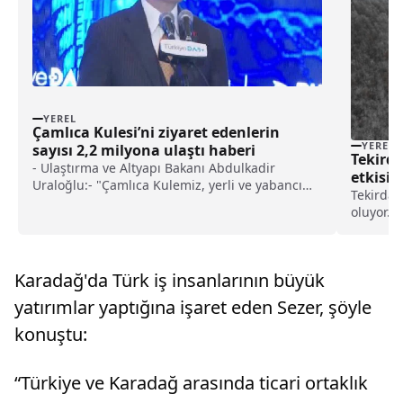
YEREL
Çamlıca Kulesi’ni ziyaret edenlerin
YEREL
sayısı 2,2 milyona ulaştı haberi
Tekirda
- Ulaştırma ve Altyapı Bakanı Abdulkadir
etkisin
Uraloğlu:- "Çamlıca Kulemiz, yerli ve yabancı
Tekirdağ
turistlerin ilgi odağı haline gelerek şehre gelen
oluyor.S
herkesin mutlaka ziyaret etmek istediği bir
kesimler
cazibe merkezi oldu. Her geçen gün artan
etkisini 
ziyaretçi akınına uğruyor ve açıldığı günden bu
etekleri
yana yaklaşık 2,2 milyon kişi ziyaret etti"- "Şimdi
Karadağ'da Türk iş insanlarının büyük
vatandaş
DAB+ teknolojisiyle radyo yayıncılığımıza yeni
yatırımlar yaptığına işaret eden Sezer, şöyle
soluk getiren, sadece bugünü değil, geleceği
de şekillendirecek bir yeniliği daha Çamlıca
konuştu:
Kulemizde hayata geçirerek hep birlikte bu
heyecan verici değişimin parçası olmanın
gururunu yaşıyoruz"
“Türkiye ve Karadağ arasında ticari ortaklık