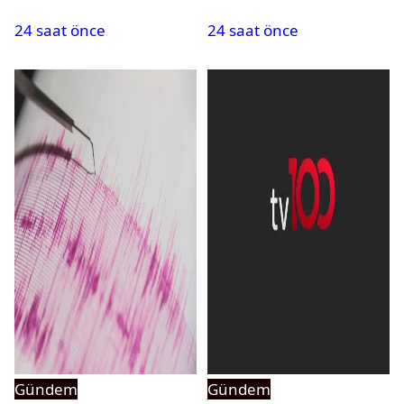
PMYO başvuruları açıldı
atandı: Kapatma davası
24 saat önce
24 saat önce
açıldı
Gündem
Gündem