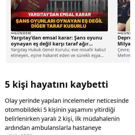
GÜNDEM
GÜNDE
Yargıtay’dan emsal karar: Şans oyunu
Deprem
oynayan eş değil karşı taraf ağır
Milyar 
kusurlu sayıldı
Yargıtay Hukuk Genel Kurulu; eve misafir kabul
Çevre, Şe
etmeyen, eşine hakaret eden ve sürekli eşya
Mehmet 
değiştirerek masraf çıkaran kadını ağır kusurlu
7.7 ve 7
sayarak, kadının eşine tazminat ödemesine
karar verdi.
5 kişi hayatını kaybetti
Olay yerinde yapılan incelemeler neticesinde
otomobildeki 5 kişinin yaşamını yitirdiği
belirlenirken yaralı 2 kişi, ilk müdahalenin
ardından ambulanslarla hastaneye