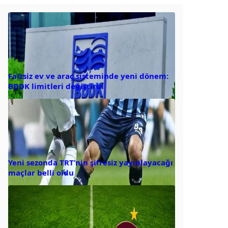
Faizsiz ev ve araç sisteminde yeni dönem:
BDDK limitleri değiştirdi
Yeni sezonda TRT’nin şifresiz yayınlayacağı
maçlar belli oldu