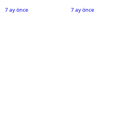
Oldu
Nedeniyle Okullar Yarın
7 ay önce
7 ay önce
Tatil