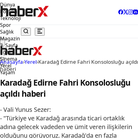
Dünya
Politika
Teknoloji
Spor
Sağlık
Magazin
3. Sayfa
Eğitim
Sinema
Anasayfa
›
Yerel
›
Karadağ Edirne Fahri Konsolosluğu açıldı
Yerel
haberi
Yaşam
Karadağ Edirne Fahri Konsolosluğu
açıldı haberi
- Vali Yunus Sezer:
- "Türkiye ve Karadağ arasında ticari ortaklık
adına gelecek vadeden ve ümit veren ilişkilerin
olduğunu görüyoruz. Karadağ'da en fazla