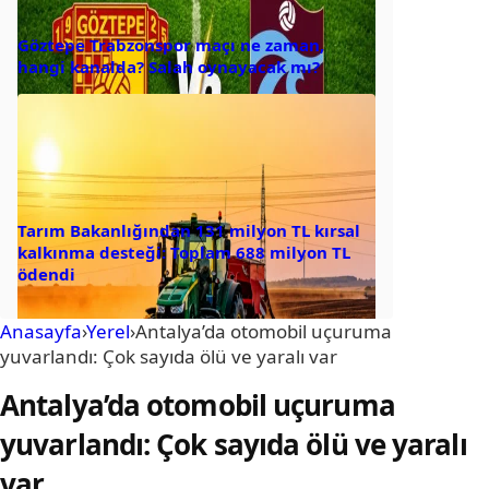
Göztepe Trabzonspor maçı ne zaman,
hangi kanalda? Salah oynayacak mı?
Tarım Bakanlığından 131 milyon TL kırsal
kalkınma desteği: Toplam 688 milyon TL
ödendi
Anasayfa
›
Yerel
›
Antalya’da otomobil uçuruma
yuvarlandı: Çok sayıda ölü ve yaralı var
Antalya’da otomobil uçuruma
yuvarlandı: Çok sayıda ölü ve yaralı
var