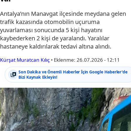
Antalya’nın Manavgat ilçesinde meydana gelen
trafik kazasında otomobilin uçuruma
yuvarlaması sonucunda 5 kişi hayatını
kaybederken 2 kişi de yaralandı. Yaralılar
hastaneye kaldırılarak tedavi altına alındı.
Kürşat Muratcan Kılıç
•
Eklenme:
26.07.2026 - 12:11
Son Dakika ve Önemli Haberler İçin Google Haberler'de
Bizi Kaynak Ekleyin!