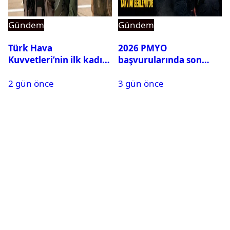
Gündem
Gündem
Türk Hava
2026 PMYO
Kuvvetleri’nin ilk kadın
başvurularında son
generali Özlem
durum ne?
2 gün önce
3 gün önce
Karapınar hakkında
dikkat çeken detay
ortaya çıktı