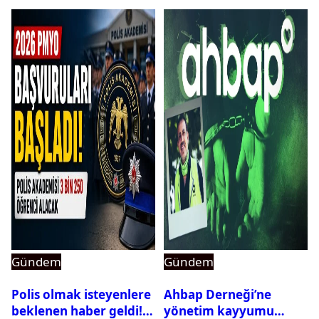
Gündem
Gündem
Polis olmak isteyenlere
Ahbap Derneği’ne
beklenen haber geldi!
yönetim kayyumu