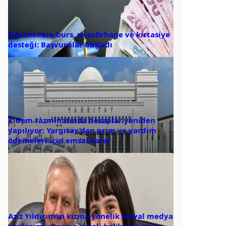
Öğrencilere burs, misafirhane ve kırtasiye
desteği: Başvurular başladı
Kıdem tazminatında hesaplar yeniden
yapılıyor: Yargıtay’dan prim ve yardım
ödemeleri için emsal karar
Aziz Yıldırım’ın kızına yönelik sosyal medya
paylaşımı yapan şüpheli hakkında karar