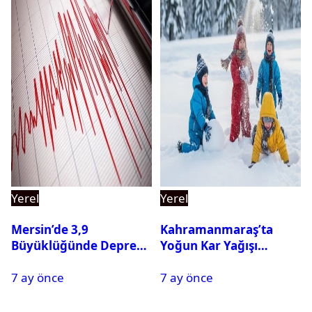
Yerel
Yerel
Mersin’de 3,9
Kahramanmaraş’ta
Büyüklüğünde Deprem
Yoğun Kar Yağışı
Oldu
Nedeniyle Okullar Yarın
7 ay önce
7 ay önce
Tatil