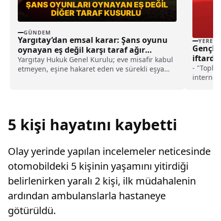
GÜNDEM
Yargıtay’dan emsal karar: Şans oyunu
YEREL
Gençlik
oynayan eş değil karşı taraf ağır
iftarda
kusurlu sayıldı
Yargıtay Hukuk Genel Kurulu; eve misafir kabul
- "Toplu
etmeyen, eşine hakaret eden ve sürekli eşya
internet
değiştirerek masraf çıkaran kadını ağır kusurlu
alın ve s
sayarak, kadının eşine tazminat ödemesine
karar verdi.
5 kişi hayatını kaybetti
Olay yerinde yapılan incelemeler neticesinde
otomobildeki 5 kişinin yaşamını yitirdiği
belirlenirken yaralı 2 kişi, ilk müdahalenin
ardından ambulanslarla hastaneye
götürüldü.