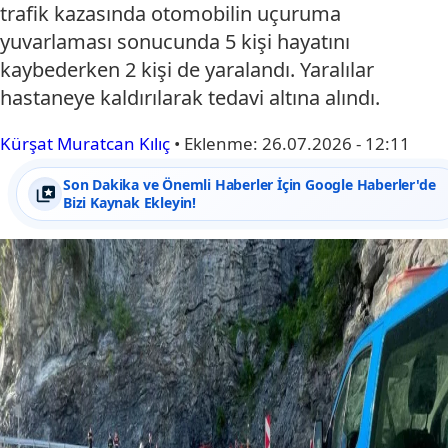
trafik kazasında otomobilin uçuruma
yuvarlaması sonucunda 5 kişi hayatını
kaybederken 2 kişi de yaralandı. Yaralılar
hastaneye kaldırılarak tedavi altına alındı.
Kürşat Muratcan Kılıç
•
Eklenme:
26.07.2026 - 12:11
Son Dakika ve Önemli Haberler İçin Google Haberler'de
Bizi Kaynak Ekleyin!