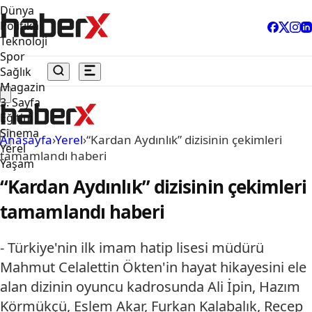
Dünya
Politika
Teknoloji
Spor
Sağlık
Magazin
3. Sayfa
Eğitim
Sinema
Anasayfa
›
Yerel
›
“Kardan Aydınlık” dizisinin çekimleri
Yerel
tamamlandı haberi
Yaşam
“Kardan Aydınlık” dizisinin çekimleri
tamamlandı haberi
- Türkiye'nin ilk imam hatip lisesi müdürü
Mahmut Celalettin Ökten'in hayat hikayesini ele
alan dizinin oyuncu kadrosunda Ali İpin, Hazım
Körmükçü, Eslem Akar, Furkan Kalabalık, Recep