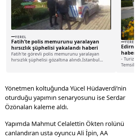
YEREL
Fatih’te polis memurunu yaralayan
YEREL
Edirne 
hırsızlık şüphelisi yakalandı haberi
haberi
Fatih'te görevli polis memurunu yaralayan
- Turizm
hırsızlık şüphelisi gözaltına alındı.İstanbul
Temsilci
Emniyet Müdürlüğü ekiplerince yürütülen saha
bölgeler
çalışmalarında, bir şüphelinin Fatih'te kamera
günübirli
bulunmayan kör noktaları seçerek yankesicilik
süresinc
yaptı...
Yönetmen koltuğunda Yücel Hüdaverdi’nin
Edirne'y
Derneği 
oturduğu yapımın senaryosunu ise Serdar
büyüktü
Özönalan kaleme aldı.
ton civar
Yapımda Mahmut Celalettin Ökten rolünü
canlandıran usta oyuncu Ali İpin, AA