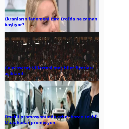
Ekranların fenomeni Esra Erol’da ne zaman
başlıyor?
Galatasaray Villarreal maç bilet fiyatları
açıklandı
Emekli promosyonunda ezber bozan teklif:
Maaş kadar promosyon