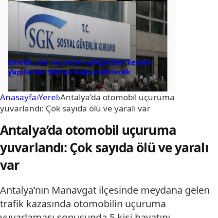
Emekli, dul ve yetim aylığından kesinti
yapılanlar SGK’ya başvurabilecek
Anasayfa
›
Yerel
›
Antalya’da otomobil uçuruma
yuvarlandı: Çok sayıda ölü ve yaralı var
Antalya’da otomobil uçuruma
yuvarlandı: Çok sayıda ölü ve yaralı
var
Antalya’nın Manavgat ilçesinde meydana gelen
trafik kazasında otomobilin uçuruma
yuvarlaması sonucunda 5 kişi hayatını