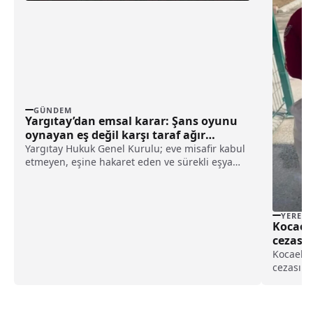
GÜNDEM
Yargıtay’dan emsal karar: Şans oyunu
oynayan eş değil karşı taraf ağır
kusurlu sayıldı
Yargıtay Hukuk Genel Kurulu; eve misafir kabul
etmeyen, eşine hakaret eden ve sürekli eşya
değiştirerek masraf çıkaran kadını ağır kusurlu
sayarak, kadının eşine tazminat ödemesine
karar verdi.
YEREL
Kocaeli
cezası
yakala
Kocaeli'
cezası b
yakaland
ekipleri
çalışma 