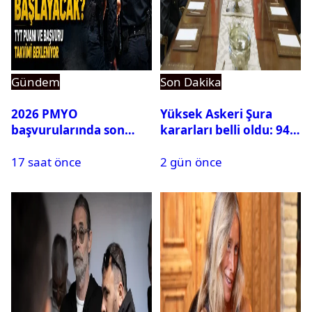
Gündem
Son Dakika
2026 PMYO
Yüksek Askeri Şura
başvurularında son
kararları belli oldu: 94
durum ne?
isim terfi etti
17 saat önce
2 gün önce