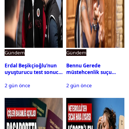
Gündem
Gündem
Erdal Beşikçioğlu’nun
Bennu Gerede
uyuşturucu test sonucu
müstehcenlik suçu
belli oldu
kapsamında gözaltına
2 gün önce
2 gün önce
alındı