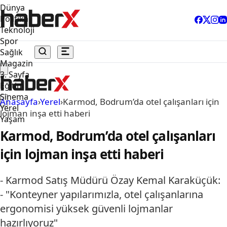
Dünya
Politika
Teknoloji
Spor
Sağlık
Magazin
3. Sayfa
Eğitim
Sinema
Anasayfa
›
Yerel
›
Karmod, Bodrum’da otel çalışanları için
Yerel
lojman inşa etti haberi
Yaşam
Karmod, Bodrum’da otel çalışanları
için lojman inşa etti haberi
- Karmod Satış Müdürü Özay Kemal Karaküçük:
- "Konteyner yapılarımızla, otel çalışanlarına
ergonomisi yüksek güvenli lojmanlar
hazırlıyoruz"