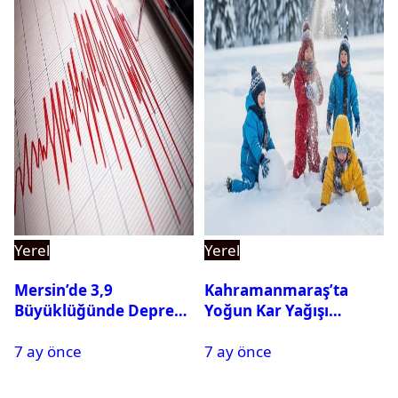
Yerel
Yerel
Mersin’de 3,9
Kahramanmaraş’ta
Büyüklüğünde Deprem
Yoğun Kar Yağışı
Oldu
Nedeniyle Okullar Yarın
7 ay önce
7 ay önce
Tatil