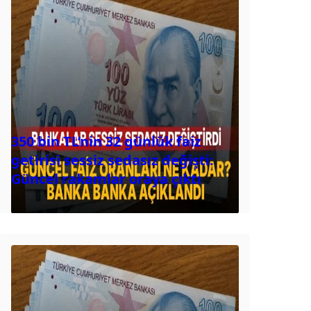
350 bin TL’nin 32 günlük faiz
getirisi sessiz sedasız değişti:
Güncel rakamlar oraya çıktı