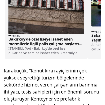
YEREL
Sakary
YEREL
Bakırköy’de özel liseye isabet eden
Yaşınd
mermilerle ilgili polis çalışma başlattı
Alınan b
haberi
İSTANBUL (AA) - Bakırköy'de özel lisenin
çocuk bi
duvarına ve camına isabet eden 3 mermiyle
dairenin.
ilgili polis ekipleri inceleme başlattı.Zeytinlik
Mahallesi'nde bulunan özel lisenin duvarına ve
camına mermi isabet ettiğini gören görevliler,
Karaküçük, “Konut kira rayiçlerinin çok
durumu polise bildir...
yüksek seyrettiği turizm bölgelerinde
sektörde hizmet veren çalışanların barınma
ihtiyacı, tesis sahipleri için en önemli sorunu
oluşturuyor. Konteyner ve prefabrik