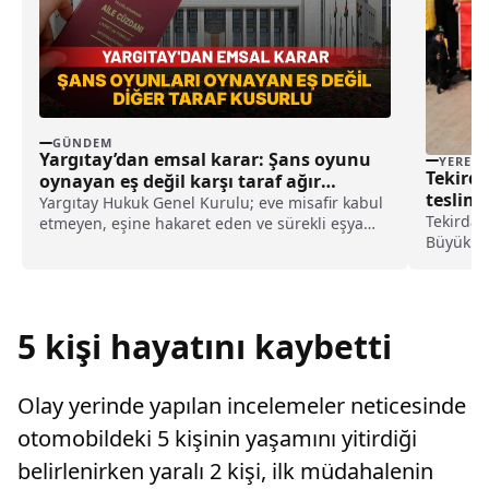
GÜNDEM
Yargıtay’dan emsal karar: Şans oyunu
YEREL
Tekirda
oynayan eş değil karşı taraf ağır
teslim 
kusurlu sayıldı
Yargıtay Hukuk Genel Kurulu; eve misafir kabul
Tekirdağ
etmeyen, eşine hakaret eden ve sürekli eşya
Büyük Ön
değiştirerek masraf çıkaran kadını ağır kusurlu
22 Şubat
sayarak, kadının eşine tazminat ödemesine
Avni Bey
karar verdi.
atfen "s
gerçekleşt
5 kişi hayatını kaybetti
Olay yerinde yapılan incelemeler neticesinde
otomobildeki 5 kişinin yaşamını yitirdiği
belirlenirken yaralı 2 kişi, ilk müdahalenin