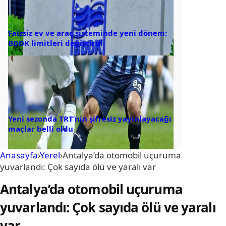
Faizsiz ev ve araç sisteminde yeni dönem:
BDDK limitleri değiştirdi
Yeni sezonda TRT’nin şifresiz yayınlayacağı
maçlar belli oldu
Anasayfa
›
Yerel
›
Antalya’da otomobil uçuruma
yuvarlandı: Çok sayıda ölü ve yaralı var
Antalya’da otomobil uçuruma
yuvarlandı: Çok sayıda ölü ve yaralı
var