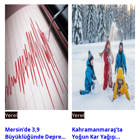
Yerel
Yerel
Mersin’de 3,9
Kahramanmaraş’ta
Büyüklüğünde Deprem
Yoğun Kar Yağışı