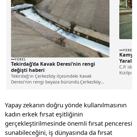
YEREL
Kamyon 
YEREL
Yarala
Tekirdağ’da Kavak Deresi’nin rengi
C.P. idar
değişti haberi
Kızılpın
Tekirdağ'ın Çerkezköy ilçesindeki Kavak
34 FHS...
Deresi'nin rengi beyaza büründü.Çerkezköy
Organize Sanayi Bölgesi içerisinden geçen
derenin beyaz aktığını gören vatandaşlar
durumu yetkililere bildirdi.İhbarın ardından
Yapay zekanın doğru yönde kullanılmasının
Çerkezköy Organize Sa...
kadın erkek fırsat eşitliğinin
gerçekleştirilmesinde önemli fırsat penceresi
sunabileceğini, iş dünyasında da fırsat