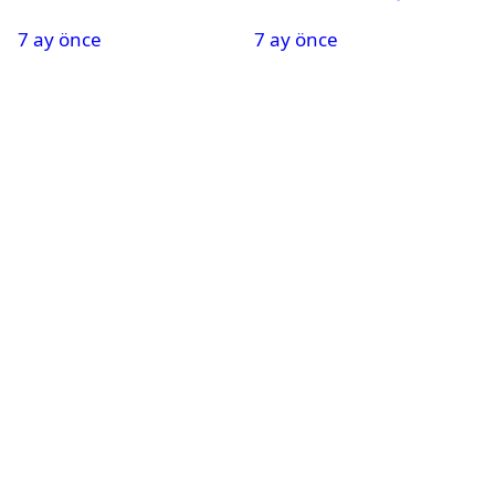
Oldu
Nedeniyle Okullar Yarın
7 ay önce
7 ay önce
Tatil