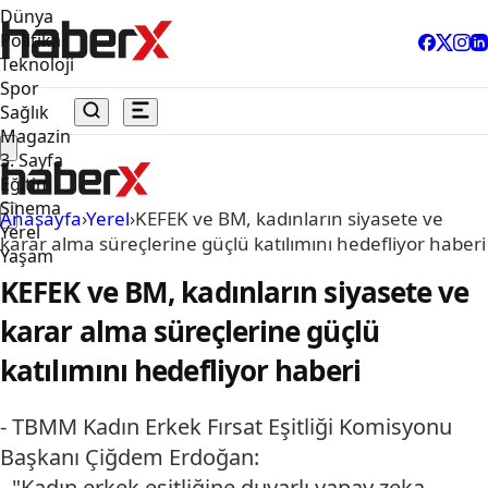
Dünya
Politika
Teknoloji
Spor
Sağlık
Magazin
3. Sayfa
Eğitim
Sinema
Anasayfa
›
Yerel
›
KEFEK ve BM, kadınların siyasete ve
Yerel
karar alma süreçlerine güçlü katılımını hedefliyor haberi
Yaşam
KEFEK ve BM, kadınların siyasete ve
karar alma süreçlerine güçlü
katılımını hedefliyor haberi
- TBMM Kadın Erkek Fırsat Eşitliği Komisyonu
Başkanı Çiğdem Erdoğan:
- "Kadın erkek eşitliğine duyarlı yapay zeka