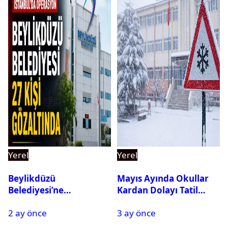
Yerel
Yerel
Beylikdüzü
Mayıs Ayında Okullar
Belediyesi’ne
Kardan Dolayı Tatil
Operasyon: 27 Kişi
Edildi
2 ay önce
3 ay önce
Gözaltına Alındı