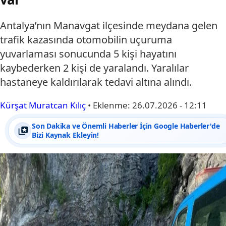
Antalya’nın Manavgat ilçesinde meydana gelen
trafik kazasında otomobilin uçuruma
yuvarlaması sonucunda 5 kişi hayatını
kaybederken 2 kişi de yaralandı. Yaralılar
hastaneye kaldırılarak tedavi altına alındı.
Kürşat Muratcan Kılıç
•
Eklenme:
26.07.2026 - 12:11
Son Dakika ve Önemli Haberler İçin Google Haberler'de
Bizi Kaynak Ekleyin!