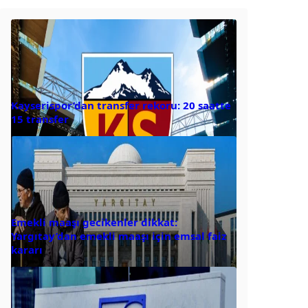
Kayserispor’dan transfer rekoru: 20 saatte
15 transfer
Emekli maaşı gecikenler dikkat:
Yargıtay’dan emekli maaşı için emsal faiz
kararı