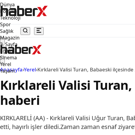
Dünya
Politika
Teknoloji
Spor
Sağlık
Magazin
3. Sayfa
Eğitim
Sinema
Yerel
Anasayfa
›
Yerel
›
Kırklareli Valisi Turan, Babaeski ilçesind
Yaşam
Kırklareli Valisi Tura
haberi
KIRKLARELİ (AA) - Kırklareli Valisi Uğur Turan, Ba
etti, hayırlı işler diledi.Zaman zaman esnaf ziyar