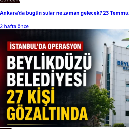
Ankara’da bugün sular ne zaman gelecek? 23 Temmuz 2
2 hafta önce