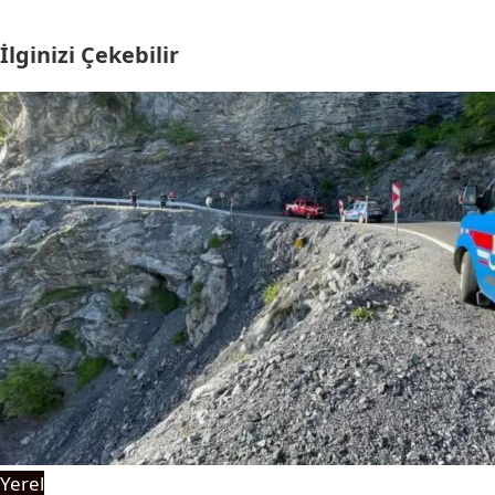
İlginizi Çekebilir
Yerel