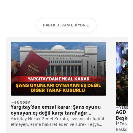
HABER DEVAM EDIYOR
GÜNDEM
Yargıtay’dan emsal karar: Şans oyunu
YEREL
AGD üye
oynayan eş değil karşı taraf ağır
Başkon
kusurlu sayıldı
Yargıtay Hukuk Genel Kurulu; eve misafir kabul
düzenl
İSTANBUL 
etmeyen, eşine hakaret eden ve sürekli eşya
Başkons
değiştirerek masraf çıkaran kadını ağır kusurlu