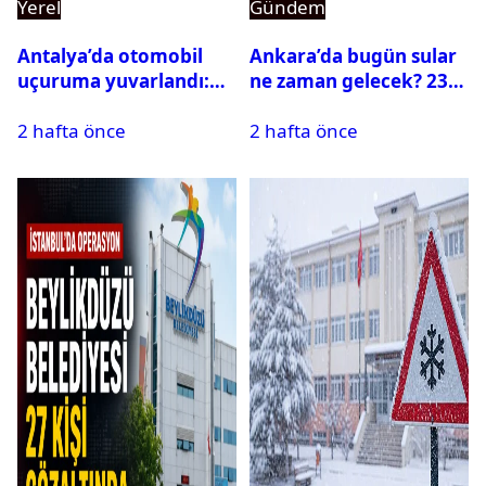
Yerel
Gündem
Antalya’da otomobil
Ankara’da bugün sular
uçuruma yuvarlandı:
ne zaman gelecek? 23
Çok sayıda ölü ve yaralı
Temmuz 2026 ilçe ilçe
2 hafta önce
2 hafta önce
var
su kesintisi sorgulama