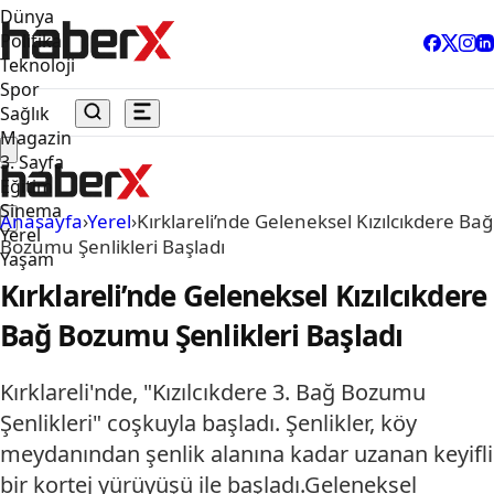
Dünya
Politika
Teknoloji
Spor
Sağlık
Magazin
3. Sayfa
Eğitim
Sinema
Anasayfa
›
Yerel
›
Kırklareli’nde Geleneksel Kızılcıkdere Bağ
Yerel
Bozumu Şenlikleri Başladı
Yaşam
Kırklareli’nde Geleneksel Kızılcıkdere
Bağ Bozumu Şenlikleri Başladı
Kırklareli'nde, "Kızılcıkdere 3. Bağ Bozumu
Şenlikleri" coşkuyla başladı. Şenlikler, köy
meydanından şenlik alanına kadar uzanan keyifli
bir kortej yürüyüşü ile başladı.Geleneksel