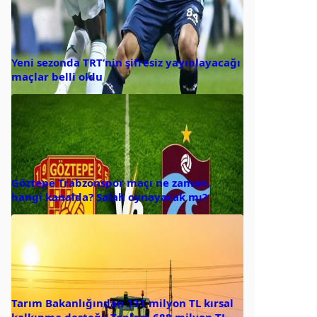
Yeni sezonda TRT’nin şifresiz yayınlayacağı
maçlar belli oldu
Göztepe Trabzonspor maçı ne zaman,
hangi kanalda? Salah oynayacak mı?
Tarım Bakanlığından 131 milyon TL kırsal