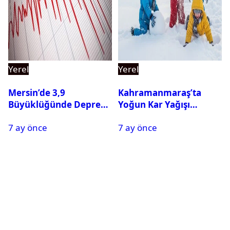
Yerel
Yerel
Mersin’de 3,9
Kahramanmaraş’ta
Büyüklüğünde Deprem
Yoğun Kar Yağışı
Oldu
Nedeniyle Okullar Yarın
7 ay önce
7 ay önce
Tatil