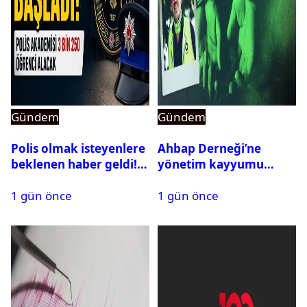
Gündem
Gündem
Polis olmak isteyenlere
Ahbap Derneği’ne
beklenen haber geldi!
yönetim kayyumu
PMYO başvuruları açıldı
atandı: Kapatma davası
1 gün önce
1 gün önce
açıldı