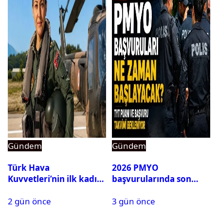
Gündem
Gündem
Türk Hava
2026 PMYO
Kuvvetleri’nin ilk kadın
başvurularında son
generali Özlem
durum ne?
2 gün önce
3 gün önce
Karapınar hakkında
dikkat çeken detay