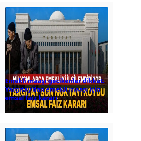
Emekli maaşı gecikenler dikkat:
Yargıtay’dan emekli maaşı için
emsal faiz kararı