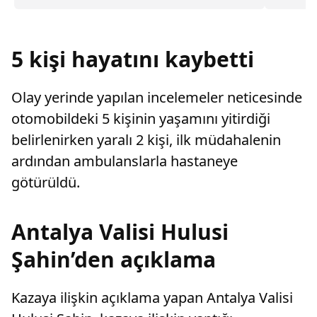
Gençlik D
sayarak, kadının eşine tazminat ödemesine
yönelik s
karar verdi.
etti.Beşi
önüne ell
5 kişi hayatını kaybetti
Olay yerinde yapılan incelemeler neticesinde
otomobildeki 5 kişinin yaşamını yitirdiği
belirlenirken yaralı 2 kişi, ilk müdahalenin
ardından ambulanslarla hastaneye
götürüldü.
Antalya Valisi Hulusi
Şahin’den açıklama
Kazaya ilişkin açıklama yapan Antalya Valisi