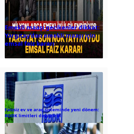
Emekli maaşı gecikenler dikkat:
Yargıtay’dan emekli maaşı için
emsal faiz kararı
Faizsiz ev ve araç sisteminde yeni dönem:
BDDK limitleri değiştirdi