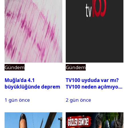
Gündem
Gündem
Muğla’da 4.1
TV100 uyduda var mı?
büyüklüğünde deprem
TV100 neden açılmıyor?
1 gün önce
2 gün önce