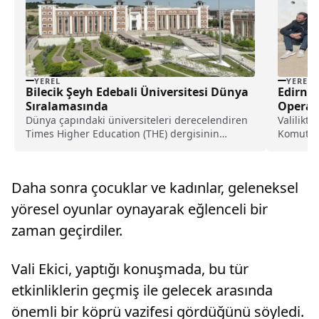
YEREL
YEREL
Bilecik Şeyh Edebali Üniversitesi Dünya
Edirne
Sıralamasında
Operas
Dünya çapındaki üniversiteleri derecelendiren
Valilikt
Times Higher Education (THE) dergisinin
Komutanl
yayımladığı THE 2024 Dünya Üniversiteleri...
önlenmes
Daha sonra çocuklar ve kadınlar, geleneksel
yöresel oyunlar oynayarak eğlenceli bir
zaman geçirdiler.
Vali Ekici, yaptığı konuşmada, bu tür
etkinliklerin geçmiş ile gelecek arasında
önemli bir köprü vazifesi gördüğünü söyledi.