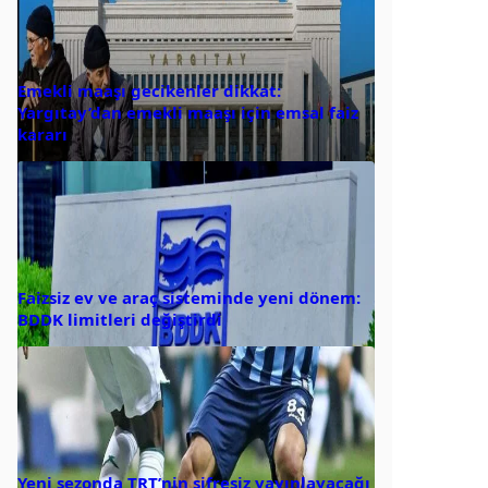
Emekli maaşı gecikenler dikkat:
Yargıtay’dan emekli maaşı için emsal faiz
kararı
Faizsiz ev ve araç sisteminde yeni dönem:
BDDK limitleri değiştirdi
Yeni sezonda TRT’nin şifresiz yayınlayacağı