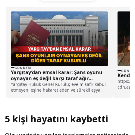
GÜNDEM
GÜNDE
Yargıtay’dan emsal karar: Şans oyunu
Kendile
oynayan eş değil karşı taraf ağır
https://
kusurlu sayıldı
Yargıtay Hukuk Genel Kurulu; eve misafir kabul
cdn.aa.
etmeyen, eşine hakaret eden ve sürekli eşya
Musalla 
değiştirerek masraf çıkaran kadını ağır kusurlu
polis...
sayarak, kadının eşine tazminat ödemesine
karar verdi.
5 kişi hayatını kaybetti