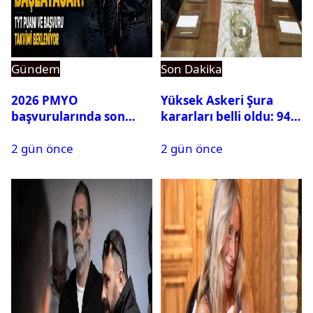
Gündem
Son Dakika
2026 PMYO
Yüksek Askeri Şura
başvurularında son
kararları belli oldu: 94
durum ne?
isim terfi etti
2 gün önce
2 gün önce