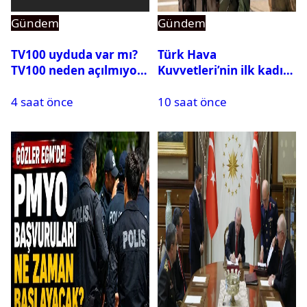
Gündem
Gündem
TV100 uyduda var mı?
Türk Hava
TV100 neden açılmıyor?
Kuvvetleri’nin ilk kadın
generali Özlem
4 saat önce
10 saat önce
Karapınar hakkında
dikkat çeken detay
ortaya çıktı