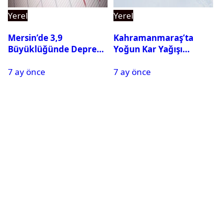
Yerel
Yerel
Mersin’de 3,9
Kahramanmaraş’ta
Büyüklüğünde Deprem
Yoğun Kar Yağışı
Oldu
Nedeniyle Okullar Yarın
7 ay önce
7 ay önce
Tatil