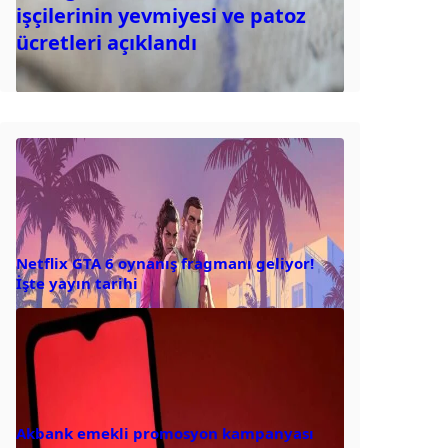
işçilerinin yevmiyesi ve patoz
ücretleri açıklandı
Netflix GTA 6 oynanış fragmanı geliyor!
İşte yayın tarihi
Akbank emekli promosyon kampanyası