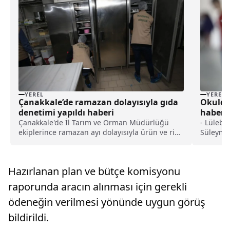
YEREL
YEREL
Çanakkale’de ramazan dolayısıyla gıda
Okulda
denetimi yapıldı haberi
haberi
Çanakkale'de İl Tarım ve Orman Müdürlüğü
- Lüleb
ekiplerince ramazan ayı dolayısıyla ürün ve risk
Süleyman
esaslı gıda denetimleri
çözme no
gerçekleştirildi.Organize Sanayi Bölgesinde
dart çok
unlu mamul, pasta ve dondurma üretimi yapan
Hazırlanan plan ve bütçe komisyonu
bir işletmeye gerçekleştirilen d...
raporunda aracın alınması için gerekli
ödeneğin verilmesi yönünde uygun görüş
bildirildi.