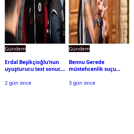
Gündem
Gündem
Erdal Beşikçioğlu’nun
Bennu Gerede
uyuşturucu test sonucu
müstehcenlik suçu
belli oldu
kapsamında gözaltına
2 gün önce
3 gün önce
alındı