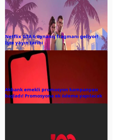
Netflix GTA 6 oynanış fragmanı geliyor!
İşte yayın tarihi
Akbank emekli promosyon kampanyası
başladı! Promosyona ek ödeme yapılacak