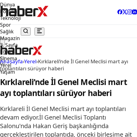
Dünya
Politika
Teknoloji
Spor
Sağlık
Magazin
3. Sayfa
Eğitim
Sinema
Anasayfa
›
Yerel
›
Kırklareli’nde İl Genel Meclisi mart ayı
Yerel
toplantıları sürüyor haberi
Yaşam
Kırklareli’nde İl Genel Meclisi mart
ayı toplantıları sürüyor haberi
Kırklareli İl Genel Meclisi mart ayı toplantıları
devam ediyor.İl Genel Meclisi Toplantı
Salonu'nda Hakan Geriş başkanlığında
gerçekleştirilen toplantıda, önceki birleşime ait