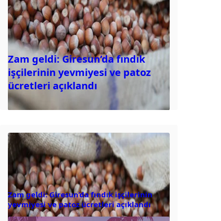
Zam geldi: Giresun’da fındık
işçilerinin yevmiyesi ve patoz
ücretleri açıklandı
Zam geldi: Giresun’da fındık işçilerinin
yevmiyesi ve patoz ücretleri açıklandı