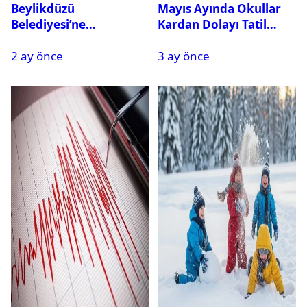
Beylikdüzü
Mayıs Ayında Okullar
Belediyesi’ne
Kardan Dolayı Tatil
Operasyon: 27 Kişi
Edildi
2 ay önce
3 ay önce
Gözaltına Alındı