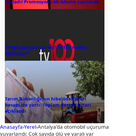
başladı! Promosyona ek ödeme yapılacak
TV100 uyduda var mı? TV100 neden
açılmıyor?
Tarım Bakanlığı’nın hibe ödemeleri
hesaplara yattı: Toplam destek tutarı
açıklandı
Anasayfa
›
Yerel
›
Antalya’da otomobil uçuruma
yuvarlandı: Çok sayıda ölü ve yaralı var