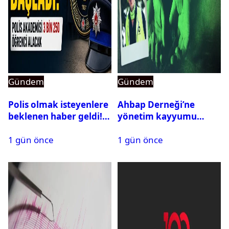
Gündem
Gündem
Polis olmak isteyenlere
Ahbap Derneği’ne
beklenen haber geldi!
yönetim kayyumu
PMYO başvuruları açıldı
atandı: Kapatma davası
1 gün önce
1 gün önce
açıldı