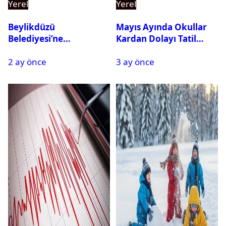
Yerel
Yerel
Beylikdüzü
Mayıs Ayında Okullar
Belediyesi’ne
Kardan Dolayı Tatil
Operasyon: 27 Kişi
Edildi
2 ay önce
3 ay önce
Gözaltına Alındı