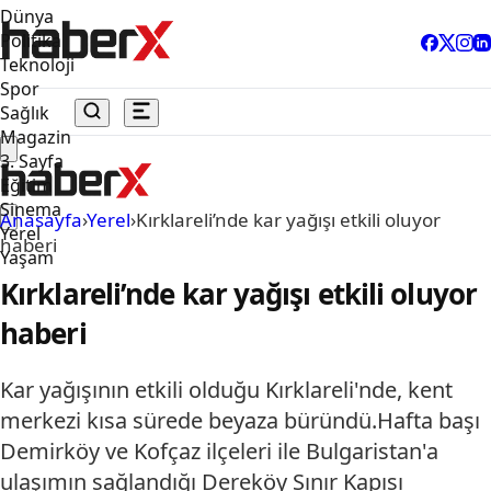
Dünya
Politika
Teknoloji
Spor
Sağlık
Magazin
3. Sayfa
Eğitim
Sinema
Anasayfa
›
Yerel
›
Kırklareli’nde kar yağışı etkili oluyor
Yerel
haberi
Yaşam
Kırklareli’nde kar yağışı etkili oluyor
haberi
Kar yağışının etkili olduğu Kırklareli'nde, kent
merkezi kısa sürede beyaza büründü.Hafta başı
Demirköy ve Kofçaz ilçeleri ile Bulgaristan'a
ulaşımın sağlandığı Dereköy Sınır Kapısı