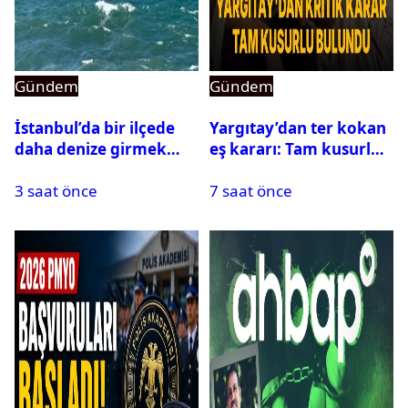
Gündem
Gündem
İstanbul’da bir ilçede
Yargıtay’dan ter kokan
daha denize girmek
eş kararı: Tam kusurlu
yasaklandı
bulundu
3 saat önce
7 saat önce