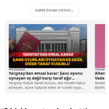
HABER DEVAM EDIYOR
GÜNDEM
GÜNDE
Yargıtay’dan emsal karar: Şans oyunu
Alterna
oynayan eş değil karşı taraf ağır
Vade İ
kusurlu sayıldı
Yargıtay Hukuk Genel Kurulu; eve misafir kabul
Bankadan
etmeyen, eşine hakaret eden ve sürekli eşya
Bank’ta b
değiştirerek masraf çıkaran kadını ağır kusurlu
değerlen
sayarak, kadının eşine tazminat ödemesine
karar verdi.