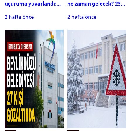
uçuruma yuvarlandı:
ne zaman gelecek? 23
Çok sayıda ölü ve yaralı
Temmuz 2026 ilçe ilçe
2 hafta önce
2 hafta önce
var
su kesintisi sorgulama