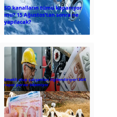
SD kanalların tümü kapanıyor
mu? 15 Ağustos’tan sonra ne
yapılacak?
Emekli olup çalışanları ilgilendiriyor! SGK
rapor parası ödemiyor