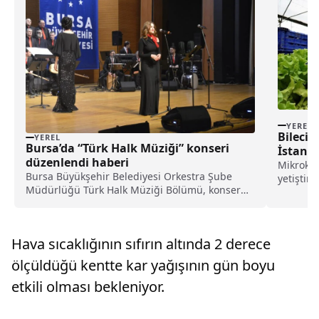
YEREL
Bilecik
YEREL
Bursa’da “Türk Halk Müziği” konseri
İstanbu
düzenlendi haberi
Katkı
Mikrokli
Bursa Büyükşehir Belediyesi Orkestra Şube
yetiştir
Müdürlüğü Türk Halk Müziği Bölümü, konser
marketle
verdi.Merinos Atatürk Kongre ve Kültür
Merkezi'nde gerçekleştirilen konseri şef Nilüfer
Göl yönetti.Gecede sahne alan solistler Türk
Hava sıcaklığının sıfırın altında 2 derece
Halk Müziği'nin ö...
ölçüldüğü kentte kar yağışının gün boyu
etkili olması bekleniyor.