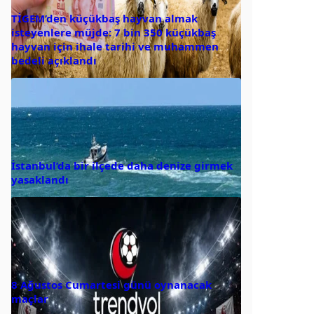
TİGEM’den küçükbaş hayvan almak
isteyenlere müjde: 7 bin 350 küçükbaş
hayvan için ihale tarihi ve muhammen
bedeli açıklandı
İstanbul’da bir ilçede daha denize girmek
yasaklandı
8 Ağustos Cumartesi günü oynanacak
maçlar