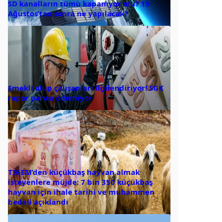
SD kanalların tümü kapanıyor mu? 15
Ağustos’tan sonra ne yapılacak?
Emekli olup çalışanları ilgilendiriyor! SGK
rapor parası ödemiyor
TİGEM’den küçükbaş hayvan almak
isteyenlere müjde: 7 bin 350 küçükbaş
hayvan için ihale tarihi ve muhammen
bedeli açıklandı