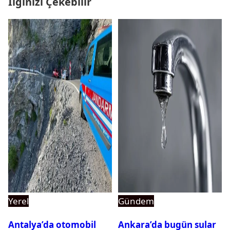
İlginizi Çekebilir
Yerel
Gündem
Antalya’da otomobil
Ankara’da bugün sular