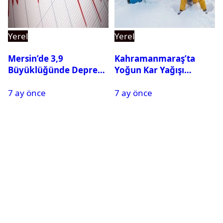
Yerel
Yerel
Mersin’de 3,9
Kahramanmaraş’ta
Büyüklüğünde Deprem
Yoğun Kar Yağışı
Oldu
Nedeniyle Okullar Yarın
7 ay önce
7 ay önce
Tatil