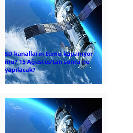
SD kanalların tümü kapanıyor
mu? 15 Ağustos’tan sonra ne
yapılacak?