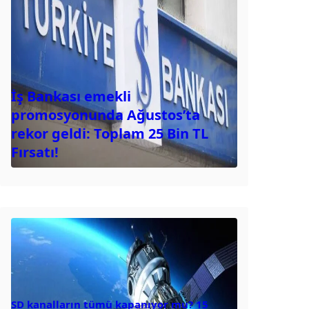
İş Bankası emekli
promosyonunda Ağustos’ta
rekor geldi: Toplam 25 Bin TL
Fırsatı!
SD kanalların tümü kapanıyor mu? 15