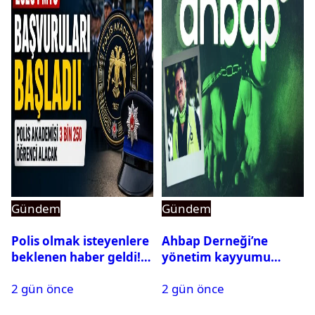
Gündem
Gündem
Polis olmak isteyenlere
Ahbap Derneği’ne
beklenen haber geldi!
yönetim kayyumu
PMYO başvuruları açıldı
atandı: Kapatma davası
2 gün önce
2 gün önce
açıldı