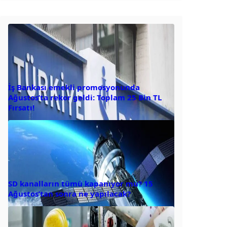
İş Bankası emekli promosyonunda
Ağustos’ta rekor geldi: Toplam 25 Bin TL
Fırsatı!
SD kanalların tümü kapanıyor mu? 15
Ağustos’tan sonra ne yapılacak?