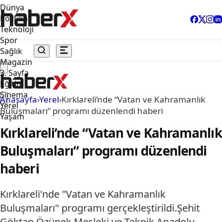
Dünya
Politika
Teknoloji
Spor
Sağlık
Magazin
3. Sayfa
Eğitim
Sinema
Anasayfa
›
Yerel
›
Kırklareli’nde “Vatan ve Kahramanlık
Yerel
Buluşmaları” programı düzenlendi haberi
Yaşam
Kırklareli’nde “Vatan ve Kahramanlık
Buluşmaları” programı düzenlendi
haberi
Kırklareli'nde "Vatan ve Kahramanlık
Buluşmaları" programı gerçekleştirildi.Şehit
Göktan Özüpek Mesleki ve Teknik Anadolu