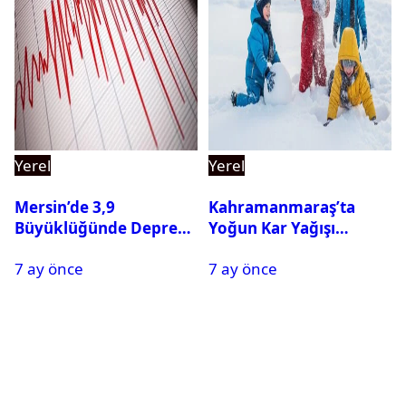
Yerel
Yerel
Mersin’de 3,9
Kahramanmaraş’ta
Büyüklüğünde Deprem
Yoğun Kar Yağışı
Oldu
Nedeniyle Okullar Yarın
7 ay önce
7 ay önce
Tatil