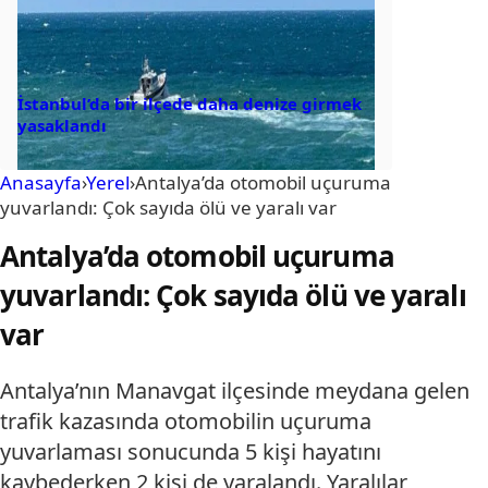
İstanbul’da bir ilçede daha denize girmek
yasaklandı
Anasayfa
›
Yerel
›
Antalya’da otomobil uçuruma
yuvarlandı: Çok sayıda ölü ve yaralı var
Antalya’da otomobil uçuruma
yuvarlandı: Çok sayıda ölü ve yaralı
var
Antalya’nın Manavgat ilçesinde meydana gelen
trafik kazasında otomobilin uçuruma
yuvarlaması sonucunda 5 kişi hayatını
kaybederken 2 kişi de yaralandı. Yaralılar