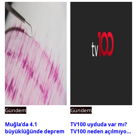
Gündem
Gündem
Muğla’da 4.1
TV100 uyduda var mı?
büyüklüğünde deprem
TV100 neden açılmıyor?