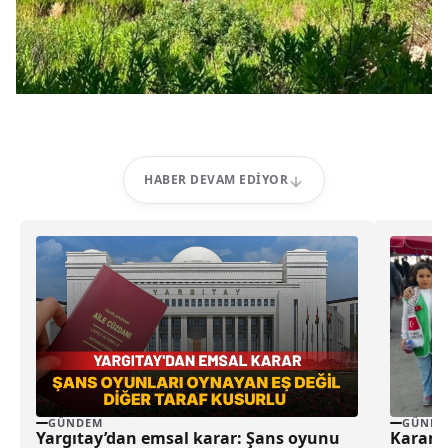
HABER DEVAM EDIYOR
GÜNDEM
GÜNDE
Yargıtay’dan emsal karar: Şans oyunu
Karamü