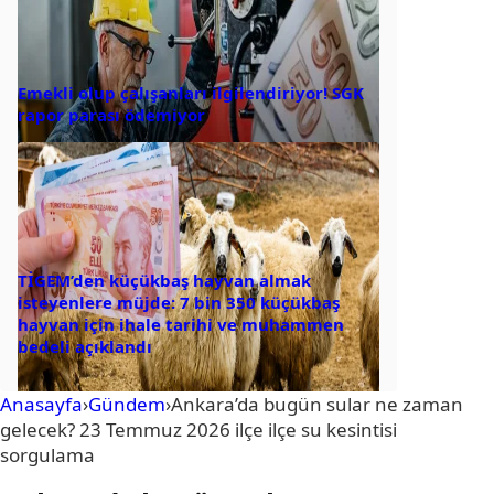
Emekli olup çalışanları ilgilendiriyor! SGK
rapor parası ödemiyor
TİGEM’den küçükbaş hayvan almak
isteyenlere müjde: 7 bin 350 küçükbaş
hayvan için ihale tarihi ve muhammen
bedeli açıklandı
Anasayfa
›
Gündem
›
Ankara’da bugün sular ne zaman
gelecek? 23 Temmuz 2026 ilçe ilçe su kesintisi
sorgulama