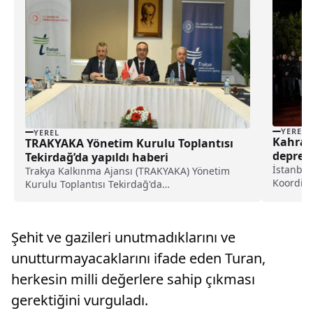
YEREL
YEREL
Kahram
TRAKYAKA Yönetim Kurulu Toplantısı
deprem
Tekirdağ’da yapıldı haberi
anma t
İstanbul
Trakya Kalkınma Ajansı (TRAKYAKA) Yönetim
Koordina
Kurulu Toplantısı Tekirdağ'da
2023'tek
gerçekleştirildi.Valilikten yapılan açıklamaya
için afe
göre, Çerkezköy ilçesinde faaliyet gösteren bir
program
fabrikada yapılan toplantı, Vali Recep Soytürk,
Şehit ve gazileri unutmadıklarını ve
depremle
Edirne Valisi Yunus ...
unutturmayacaklarını ifade eden Turan,
herkesin milli değerlere sahip çıkması
gerektiğini vurguladı.