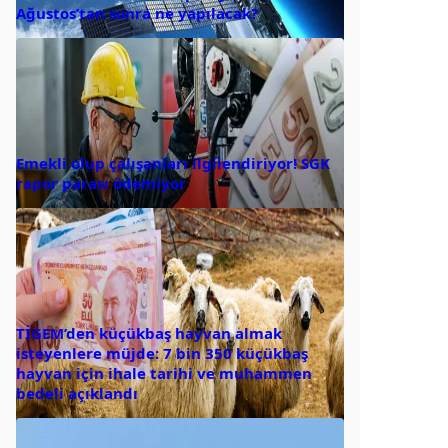
Ağustos’tan sonra ne yapılacak?
Emekli olup çalışanları ilgilendiriyor! SGK
rapor parası ödemiyor
TİGEM’den küçükbaş hayvan almak
isteyenlere müjde: 7 bin 350 küçükbaş
hayvan için ihale tarihi ve muhammen
bedeli açıklandı