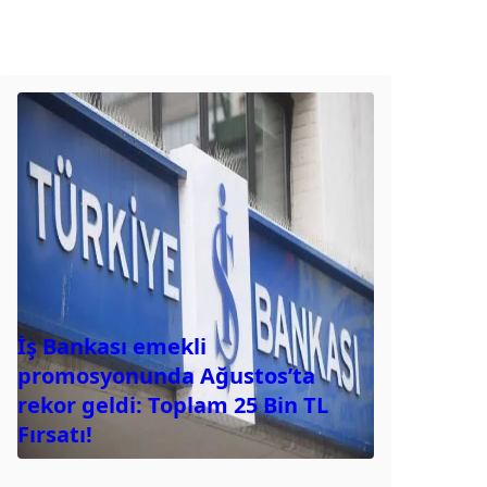
İş Bankası emekli
promosyonunda Ağustos’ta
rekor geldi: Toplam 25 Bin TL
Fırsatı!