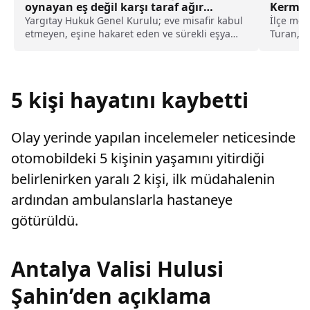
oynayan eş değil karşı taraf ağır
Kermes
kusurlu sayıldı
Yargıtay Hukuk Genel Kurulu; eve misafir kabul
İlçe mer
etmeyen, eşine hakaret eden ve sürekli eşya
Turan, a
değiştirerek masraf çıkaran kadını ağır kusurlu
kadınlar
sayarak, kadının eşine tazminat ödemesine
karar verdi.
5 kişi hayatını kaybetti
Olay yerinde yapılan incelemeler neticesinde
otomobildeki 5 kişinin yaşamını yitirdiği
belirlenirken yaralı 2 kişi, ilk müdahalenin
ardından ambulanslarla hastaneye
götürüldü.
Antalya Valisi Hulusi
Şahin’den açıklama