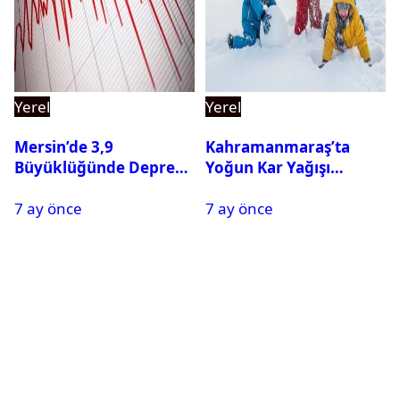
Yerel
Yerel
Mersin’de 3,9
Kahramanmaraş’ta
Büyüklüğünde Deprem
Yoğun Kar Yağışı
Oldu
Nedeniyle Okullar Yarın
7 ay önce
7 ay önce
Tatil