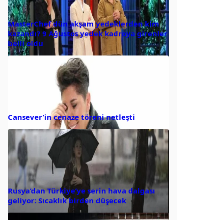
MasterChef dün akşam yedeklerden kim
kazandı? 9 Ağustos yedek kadroya girenler
belli oldu
Cansever’in cenaze töreni netleşti
Rusya’dan Türkiye’ye serin hava dalgası
geliyor: Sıcaklık birden düşecek