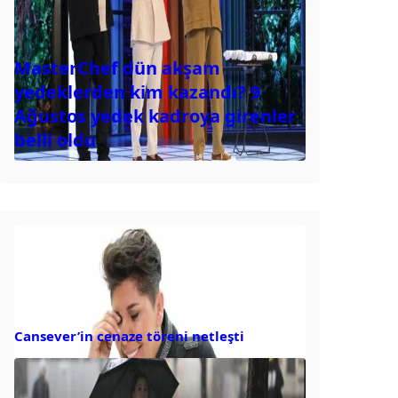
MasterChef dün akşam
yedeklerden kim kazandı? 9
Ağustos yedek kadroya girenler
belli oldu
Cansever’in cenaze töreni netleşti