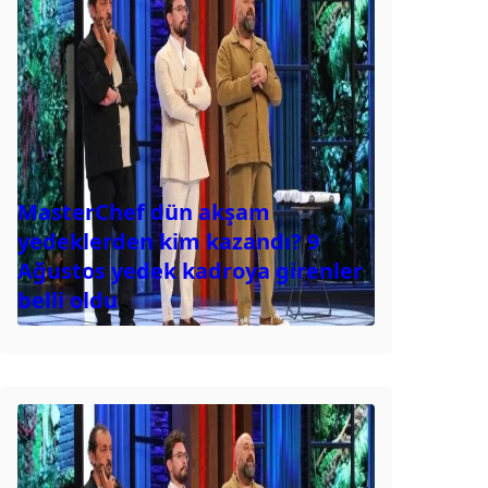
MasterChef dün akşam
yedeklerden kim kazandı? 9
Ağustos yedek kadroya girenler
belli oldu