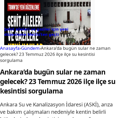
Şehit aileleri ve gaziler için yeni
düzenleme Meclis’ten geçti
Anasayfa
›
Gündem
›
Ankara’da bugün sular ne zaman
gelecek? 23 Temmuz 2026 ilçe ilçe su kesintisi
sorgulama
Ankara’da bugün sular ne zaman
gelecek? 23 Temmuz 2026 ilçe ilçe su
kesintisi sorgulama
Ankara Su ve Kanalizasyon İdaresi (ASKİ), arıza
ve bakım çalışmaları nedeniyle kentin belirli