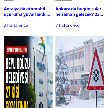
Antalya’da otomobil
Ankara’da bugün sular
uçuruma yuvarlandı:
ne zaman gelecek? 23
Çok sayıda ölü ve yaralı
Temmuz 2026 ilçe ilçe
2 hafta önce
3 hafta önce
var
su kesintisi sorgulama