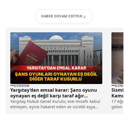
HABER DEVAM EDIYOR
GÜNDEM
GÜNDE
Yargıtay’dan emsal karar: Şans oyunu
Sismik 
oynayan eş değil karşı taraf ağır
Kamu B
kusurlu sayıldı
Yargıtay Hukuk Genel Kurulu; eve misafir kabul
17 Ağust
etmeyen, eşine hakaret eden ve sürekli eşya
gelen de
değiştirerek masraf çıkaran kadını ağır kusurlu
dönüşümü
sayarak, kadının eşine tazminat ödemesine
karar verdi.