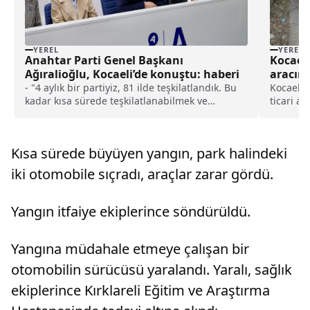
YEREL
YEREL
Anahtar Parti Genel Başkanı
Kocaeli
Ağıralioğlu, Kocaeli’de konuştu: haberi
aracın 
yaralan
- "4 aylık bir partiyiz, 81 ilde teşkilatlandık. Bu
Kocaeli'n
kadar kısa sürede teşkilatlanabilmek ve
ticari ar
binaların içerisini insanlarla doldurabilmek
yaraland
önümüzdeki dönemin en güçlü adayı
seyreden
olduğumuzu gösteriyor"
hafif tic
Kısa sürede büyüyen yangın, park halindeki
iki otomobile sıçradı, araçlar zarar gördü.
Yangın itfaiye ekiplerince söndürüldü.
Yangına müdahale etmeye çalışan bir
otomobilin sürücüsü yaralandı. Yaralı, sağlık
ekiplerince Kırklareli Eğitim ve Araştırma