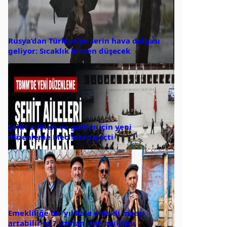
Rusya’dan Türkiye’ye serin hava dalgası
geliyor: Sıcaklık birden düşecek
Şehit aileleri ve gaziler için yeni
düzenleme Meclis’ten geçti
Emekliliğe bir yıl kala emekli maaşı
artabilir mi? Uzman isim açıkladı