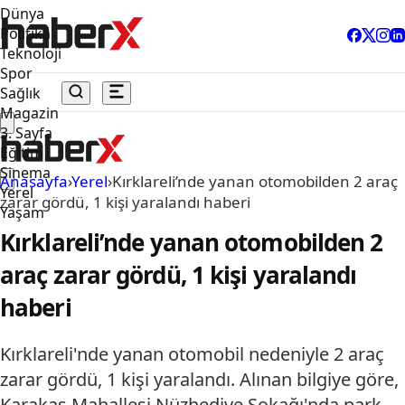
Dünya
Politika
Teknoloji
Spor
Sağlık
Magazin
3. Sayfa
Eğitim
Sinema
Anasayfa
›
Yerel
›
Kırklareli’nde yanan otomobilden 2 araç
Yerel
zarar gördü, 1 kişi yaralandı haberi
Yaşam
Kırklareli’nde yanan otomobilden 2
araç zarar gördü, 1 kişi yaralandı
haberi
Kırklareli'nde yanan otomobil nedeniyle 2 araç
zarar gördü, 1 kişi yaralandı. Alınan bilgiye göre,
Karakaş Mahallesi Nüzhediye Sokağı'nda park