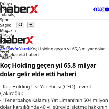
Dünya
Politika
Teknoloji
Spor
Sağlık
Magazin
3. Sayfa
Eğitim
Sinema
Anasayfa
›
Yerel
›
Koç Holding geçen yıl 65,8 milyar dolar
Yerel
gelir elde etti haberi
Yaşam
Koç Holding geçen yıl 65,8 milyar
dolar gelir elde etti haberi
- Koç Holding Üst Yöneticisi (CEO) Levent
Çakıroğlu:
- "Fenerbahçe Kalamış Yat Limanı'nın 504 milyon
dolar karşılığında 40 yıl süreyle işletme hakkının