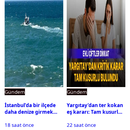
Gündem
Gündem
İstanbul’da bir ilçede
Yargıtay’dan ter kokan
daha denize girmek
eş kararı: Tam kusurlu
yasaklandı
bulundu
18 saat önce
22 saat önce