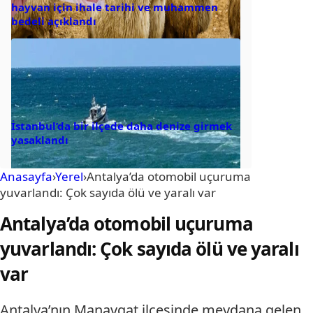
hayvan için ihale tarihi ve muhammen
bedeli açıklandı
İstanbul’da bir ilçede daha denize girmek
yasaklandı
Anasayfa
›
Yerel
›
Antalya’da otomobil uçuruma
yuvarlandı: Çok sayıda ölü ve yaralı var
Antalya’da otomobil uçuruma
yuvarlandı: Çok sayıda ölü ve yaralı
var
Antalya’nın Manavgat ilçesinde meydana gelen