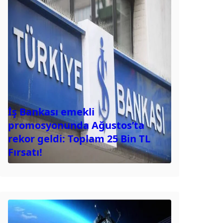
İş Bankası emekli
promosyonunda Ağustos’ta
rekor geldi: Toplam 25 Bin TL
Fırsatı!