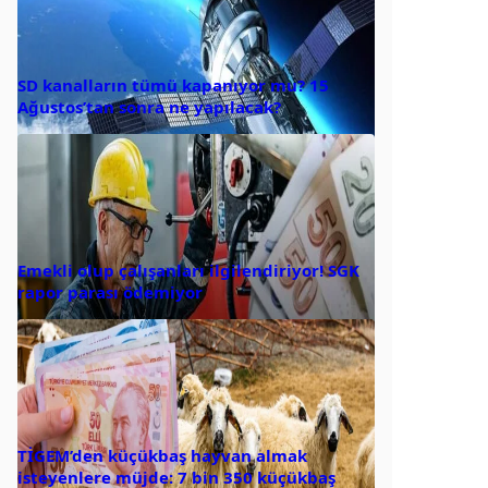
SD kanalların tümü kapanıyor mu? 15
Ağustos’tan sonra ne yapılacak?
Emekli olup çalışanları ilgilendiriyor! SGK
rapor parası ödemiyor
TİGEM’den küçükbaş hayvan almak
isteyenlere müjde: 7 bin 350 küçükbaş