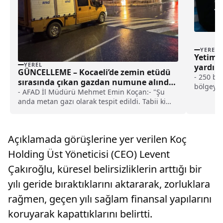
YEREL
Yetim 
YEREL
yardım 
GÜNCELLEME – Kocaeli’de zemin etüdü
- 250 bin
sırasında çıkan gazdan numune alındı
bölgeye i
haberi
- AFAD İl Müdürü Mehmet Emin Koçan:- "Şu
anda metan gazı olarak tespit edildi. Tabii ki
TÜBİTAK'ın, TPAO'nun yapacağı çalışma
neticesinde de gaz analizleri, gerekli olan
şekliyle yapılmış olacak"AFAD İL MÜDÜRÜ'NÜN
Açıklamada görüşlerine yer verilen Koç
AÇIKLAMASI VE NUMUNE ALINDIĞI BİLGİSİ
EKLENDİ
Holding Üst Yöneticisi (CEO) Levent
Çakıroğlu, küresel belirsizliklerin arttığı bir
yılı geride bıraktıklarını aktararak, zorluklara
rağmen, geçen yılı sağlam finansal yapılarını
koruyarak kapattıklarını belirtti.