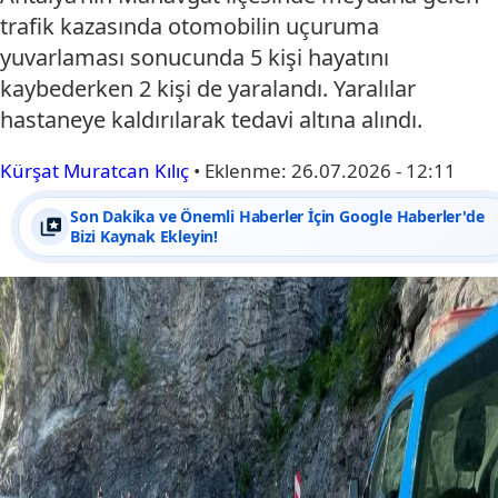
trafik kazasında otomobilin uçuruma
yuvarlaması sonucunda 5 kişi hayatını
kaybederken 2 kişi de yaralandı. Yaralılar
hastaneye kaldırılarak tedavi altına alındı.
Kürşat Muratcan Kılıç
•
Eklenme:
26.07.2026 - 12:11
Son Dakika ve Önemli Haberler İçin Google Haberler'de
Bizi Kaynak Ekleyin!