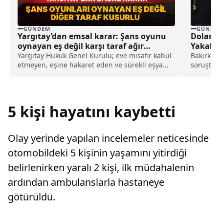
GÜNDEM
GÜNDE
Yargıtay’dan emsal karar: Şans oyunu
Doland
oynayan eş değil karşı taraf ağır
Yakalan
kusurlu sayıldı
Yargıtay Hukuk Genel Kurulu; eve misafir kabul
Bakırköy
etmeyen, eşine hakaret eden ve sürekli eşya
soruştur
değiştirerek masraf çıkaran kadını ağır kusurlu
şüphelin
sayarak, kadının eşine tazminat ödemesine
tamamlan
karar verdi.
5 kişi hayatını kaybetti
Olay yerinde yapılan incelemeler neticesinde
otomobildeki 5 kişinin yaşamını yitirdiği
belirlenirken yaralı 2 kişi, ilk müdahalenin
ardından ambulanslarla hastaneye
götürüldü.