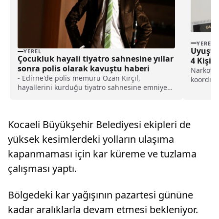
YEREL
Uyuştu
YEREL
Çocukluk hayali tiyatro sahnesine yıllar
4 Kişi 
sonra polis olarak kavuştu haberi
Narkoti
- Edirne'de polis memuru Ozan Kırçıl,
koordine
hayallerini kurduğu tiyatro sahnesine emniyet
Biga Nar
mensuplarınca oluşturulan tiyatroda başrol
oyuncusu olarak çıktı- Ozan Kırçıl:- "Tiyatroya
olan ilgim küçük yaşlarda başladı. Bu projeyle
Kocaeli Büyükşehir Belediyesi ekipleri de
de sahnede olma hayallerimi gerçekleştirme
fırsatına ulaştım"
yüksek kesimlerdeki yolların ulaşıma
kapanmaması için kar küreme ve tuzlama
çalışması yaptı.
Bölgedeki kar yağışının pazartesi gününe
kadar aralıklarla devam etmesi bekleniyor.