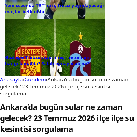
Yeni sezonda TRT’nin şifresiz yayınlayacağı
maçlar belli oldu
Göztepe Trabzonspor maçı ne zaman,
hangi kanalda? Salah oynayacak mı?
Anasayfa
›
Gündem
›
Ankara’da bugün sular ne zaman
gelecek? 23 Temmuz 2026 ilçe ilçe su kesintisi
sorgulama
Ankara’da bugün sular ne zaman
gelecek? 23 Temmuz 2026 ilçe ilçe su
kesintisi sorgulama