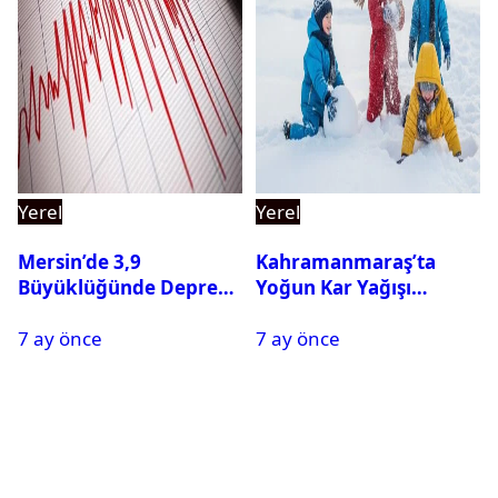
Yerel
Yerel
Mersin’de 3,9
Kahramanmaraş’ta
Büyüklüğünde Deprem
Yoğun Kar Yağışı
Oldu
Nedeniyle Okullar Yarın
7 ay önce
7 ay önce
Tatil