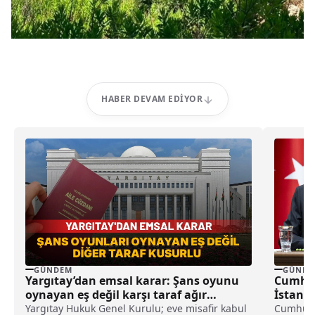
HABER DEVAM EDIYOR
GÜNDEM
GÜNDE
Yargıtay’dan emsal karar: Şans oyunu
Cumhur
oynayan eş değil karşı taraf ağır
İstanb
kusurlu sayıldı
Yargıtay Hukuk Genel Kurulu; eve misafir kabul
Cumhurb