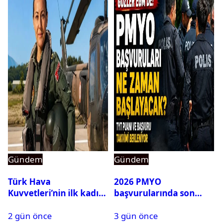
Gündem
Gündem
Türk Hava
2026 PMYO
Kuvvetleri’nin ilk kadın
başvurularında son
generali Özlem
durum ne?
2 gün önce
3 gün önce
Karapınar hakkında