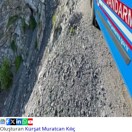
Oluşturan
Kürşat Muratcan Kılıç