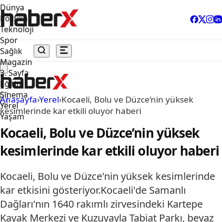
Dünya
Politika
Teknoloji
Spor
Sağlık
Magazin
3. Sayfa
Eğitim
Sinema
Anasayfa
›
Yerel
›
Kocaeli, Bolu ve Düzce’nin yüksek
Yerel
kesimlerinde kar etkili oluyor haberi
Yaşam
Kocaeli, Bolu ve Düzce’nin yüksek
kesimlerinde kar etkili oluyor haberi
Kocaeli, Bolu ve Düzce'nin yüksek kesimlerinde
kar etkisini gösteriyor.Kocaeli'de Samanlı
Dağları'nın 1640 rakımlı zirvesindeki Kartepe
Kayak Merkezi ve Kuzuyayla Tabiat Parkı, beyaz