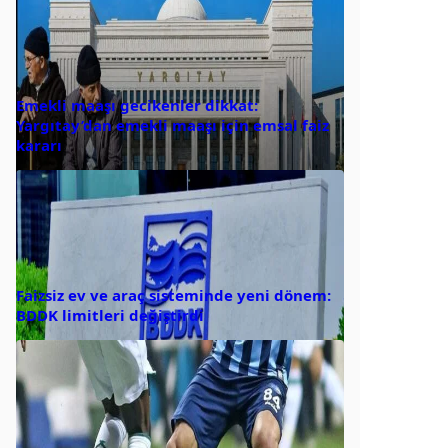
Emekli maaşı gecikenler dikkat:
Yargıtay’dan emekli maaşı için emsal faiz
kararı
Faizsiz ev ve araç sisteminde yeni dönem:
BDDK limitleri değiştirdi