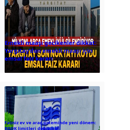
Emekli maaşı gecikenler dikkat:
Yargıtay’dan emekli maaşı için
emsal faiz kararı
Faizsiz ev ve araç sisteminde yeni dönem:
BDDK limitleri değiştirdi