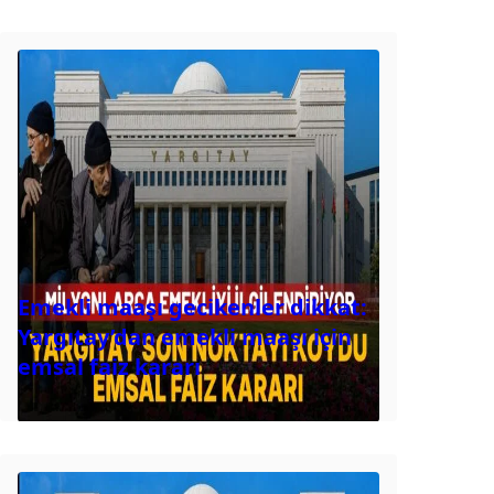
Emekli maaşı gecikenler dikkat:
Yargıtay’dan emekli maaşı için
emsal faiz kararı