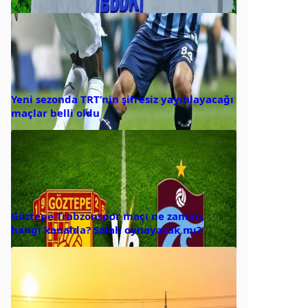
Yeni sezonda TRT’nin şifresiz yayınlayacağı
maçlar belli oldu
Göztepe Trabzonspor maçı ne zaman,
hangi kanalda? Salah oynayacak mı?