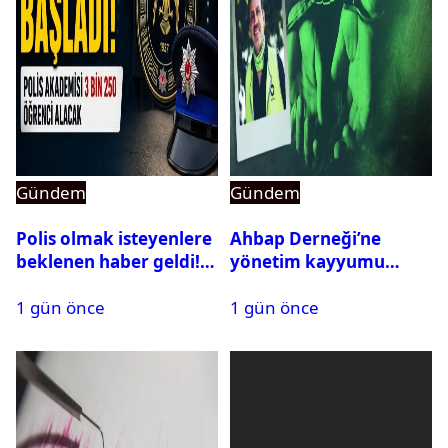
Gündem
Gündem
Polis olmak isteyenlere
Ahbap Derneği’ne
beklenen haber geldi!
yönetim kayyumu
PMYO başvuruları açıldı
atandı: Kapatma davası
1 gün önce
1 gün önce
açıldı