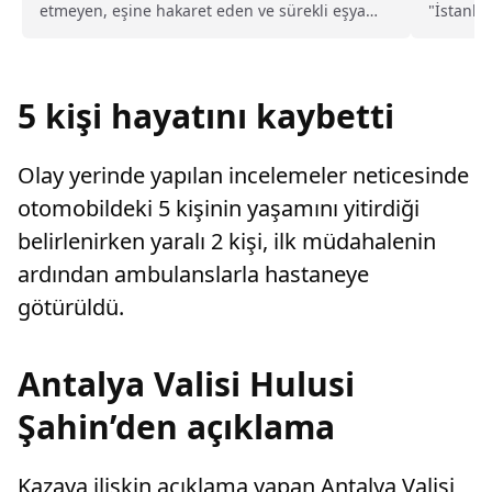
etmeyen, eşine hakaret eden ve sürekli eşya
"İstanbu
değiştirerek masraf çıkaran kadını ağır kusurlu
belli ol
sayarak, kadının eşine tazminat ödemesine
karar verdi.
5 kişi hayatını kaybetti
Olay yerinde yapılan incelemeler neticesinde
otomobildeki 5 kişinin yaşamını yitirdiği
belirlenirken yaralı 2 kişi, ilk müdahalenin
ardından ambulanslarla hastaneye
götürüldü.
Antalya Valisi Hulusi
Şahin’den açıklama
Kazaya ilişkin açıklama yapan Antalya Valisi