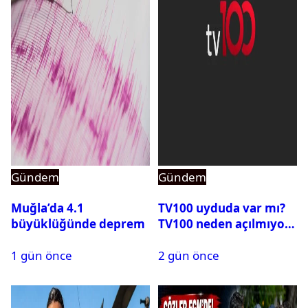
Gündem
Gündem
Muğla’da 4.1
TV100 uyduda var mı?
büyüklüğünde deprem
TV100 neden açılmıyor?
1 gün önce
2 gün önce