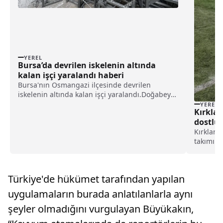
YEREL
Bursa’da devrilen iskelenin altında
kalan işçi yaralandı haberi
Bursa'nın Osmangazi ilçesinde devrilen
iskelenin altında kalan işçi yaralandı.Doğabey
Mahallesi'nde 22 katlı binanın dış cephe
YEREL
Kırklar
kaplamasını yapan işçilerin üzerinde
dostluk
bulunduğu iskele devrildi.İskelenin altında
Kırklare
kalan işçi Nizam Hacı, yar...
takımı i
dostluk 
karşılaş
başladı.
Türkiye'de hükümet tarafından yapılan
tamamlan
uygulamaların burada anlatılanlarla aynı
şeyler olmadığını vurgulayan Büyükakın,