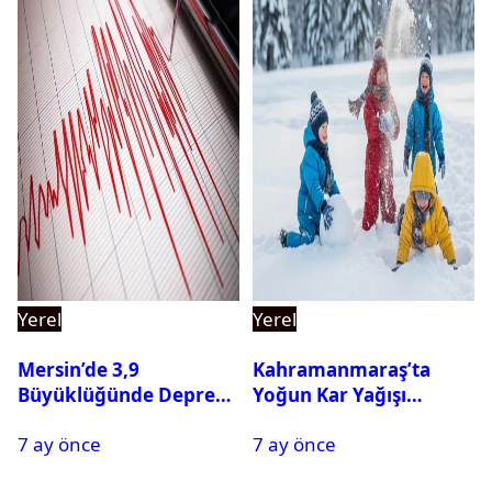
Yerel
Yerel
Mersin’de 3,9
Kahramanmaraş’ta
Büyüklüğünde Deprem
Yoğun Kar Yağışı
Oldu
Nedeniyle Okullar Yarın
7 ay önce
7 ay önce
Tatil