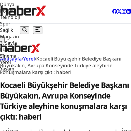
Dünya
Politika
Teknoloji
Spor
Sağlık
Magazin
3. Sayfa
Eğitim
Sinema
Anasayfa
›
Yerel
›
Kocaeli Büyükşehir Belediye Başkanı
Yerel
Büyükakın, Avrupa Konseyinde Türkiye aleyhine
Yaşam
konuşmalara karşı çıktı: haberi
Kocaeli Büyükşehir Belediye Başkanı
Büyükakın, Avrupa Konseyinde
Türkiye aleyhine konuşmalara karşı
çıktı: haberi