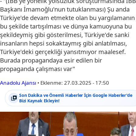
- "(İBB'ye yönelik yolsuzluk soruşturmasında İBB
Başkanı İmamoğlu'nun tutuklanması) Şu anda
Türkiye'de devam etmekte olan bu yargılamanın
bu şekilde tartışılması ve dünya kamuoyuna bu
şekildeymiş gibi gösterilmesi, Türkiye'de sanki
insanların hepsi sokaktaymış gibi anlatılması,
Türkiye'deki gerçekliği yansıtmıyor maalesef.
Burada propagandaya esir edilen bir
propaganda çalışması var"
Anadolu Ajansı
•
Eklenme:
27.03.2025 - 17:50
Son Dakika ve Önemli Haberler İçin Google Haberler'de
Bizi Kaynak Ekleyin!