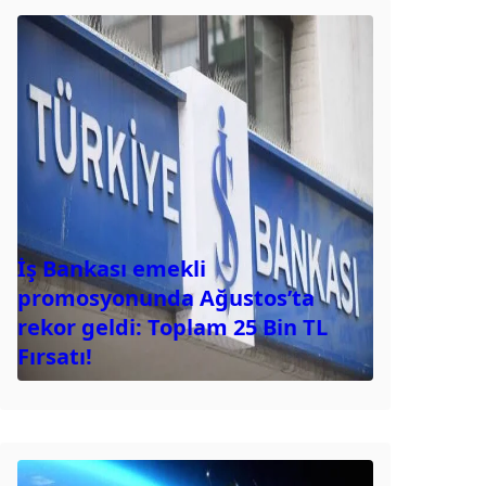
İş Bankası emekli
promosyonunda Ağustos’ta
rekor geldi: Toplam 25 Bin TL
Fırsatı!