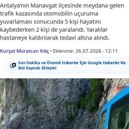
Antalya’nın Manavgat ilçesinde meydana gelen
trafik kazasında otomobilin uçuruma
yuvarlaması sonucunda 5 kişi hayatını
kaybederken 2 kişi de yaralandı. Yaralılar
hastaneye kaldırılarak tedavi altına alındı.
Kürşat Muratcan Kılıç
•
Eklenme:
26.07.2026 - 12:11
Son Dakika ve Önemli Haberler İçin Google Haberler'de
Bizi Kaynak Ekleyin!