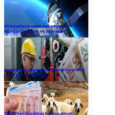
SD kanalların tümü kapanıyor mu? 15
Ağustos’tan sonra ne yapılacak?
Emekli olup çalışanları ilgilendiriyor! SGK
rapor parası ödemiyor
TİGEM’den küçükbaş hayvan almak