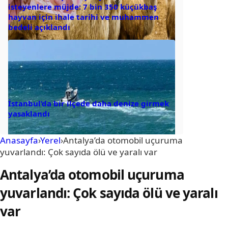
isteyenlere müjde: 7 bin 350 küçükbaş
hayvan için ihale tarihi ve muhammen
bedeli açıklandı
İstanbul’da bir ilçede daha denize girmek
yasaklandı
Anasayfa
›
Yerel
›
Antalya’da otomobil uçuruma
yuvarlandı: Çok sayıda ölü ve yaralı var
Antalya’da otomobil uçuruma
yuvarlandı: Çok sayıda ölü ve yaralı
var