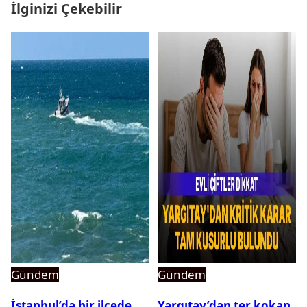
İlginizi Çekebilir
Gündem
Gündem
İstanbul’da bir ilçede
Yargıtay’dan ter kokan