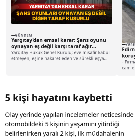
GÜNDEM
Yargıtay’dan emsal karar: Şans oyunu
YEREL
oynayan eş değil karşı taraf ağır
Edirne’
kusurlu sayıldı
Yargıtay Hukuk Genel Kurulu; eve misafir kabul
koruyu
etmeyen, eşine hakaret eden ve sürekli eşya
- Firma 
değiştirerek masraf çıkaran kadını ağır kusurlu
cam elya
sayarak, kadının eşine tazminat ödemesine
edilen b
karar verdi.
yangında
yanan al
söndürül
5 kişi hayatını kaybetti
Olay yerinde yapılan incelemeler neticesinde
otomobildeki 5 kişinin yaşamını yitirdiği
belirlenirken yaralı 2 kişi, ilk müdahalenin