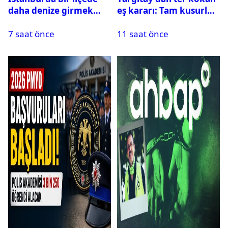
daha denize girmek
eş kararı: Tam kusurlu
yasaklandı
bulundu
7 saat önce
11 saat önce