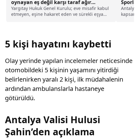
oynayan eş değil karşı taraf ağır
Sporlar
kusurlu sayıldı
Yargıtay Hukuk Genel Kurulu; eve misafir kabul
Antalya 
etmeyen, eşine hakaret eden ve sürekli eşya
kapsamın
değiştirerek masraf çıkaran kadını ağır kusurlu
etkinliği
sayarak, kadının eşine tazminat ödemesine
karar verdi.
5 kişi hayatını kaybetti
Olay yerinde yapılan incelemeler neticesinde
otomobildeki 5 kişinin yaşamını yitirdiği
belirlenirken yaralı 2 kişi, ilk müdahalenin
ardından ambulanslarla hastaneye
götürüldü.
Antalya Valisi Hulusi
Şahin’den açıklama