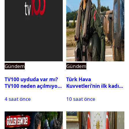
Gündem
Gündem
TV100 uyduda var mı?
Türk Hava
TV100 neden açılmıyor?
Kuvvetleri’nin ilk kadın
generali Özlem
4 saat önce
10 saat önce
Karapınar hakkında
dikkat çeken detay
ortaya çıktı