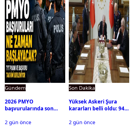
Gündem
Son Dakika
2026 PMYO
Yüksek Askeri Şura
başvurularında son
kararları belli oldu: 94
durum ne?
isim terfi etti
2 gün önce
2 gün önce