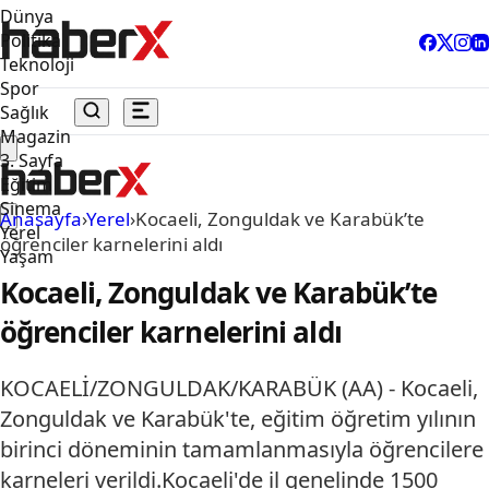
Dünya
Politika
Teknoloji
Spor
Sağlık
Magazin
3. Sayfa
Eğitim
Sinema
Anasayfa
›
Yerel
›
Kocaeli, Zonguldak ve Karabük’te
Yerel
öğrenciler karnelerini aldı
Yaşam
Kocaeli, Zonguldak ve Karabük’te
öğrenciler karnelerini aldı
KOCAELİ/ZONGULDAK/KARABÜK (AA) - Kocaeli,
Zonguldak ve Karabük'te, eğitim öğretim yılının
birinci döneminin tamamlanmasıyla öğrencilere
karneleri verildi.Kocaeli'de il genelinde 1500