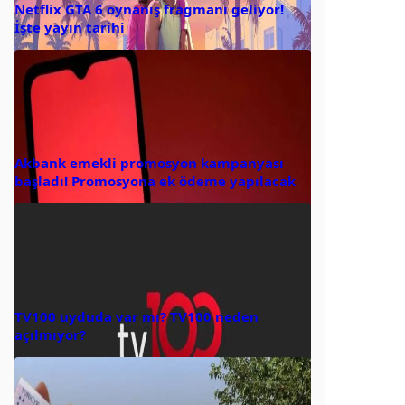
Netflix GTA 6 oynanış fragmanı geliyor!
İşte yayın tarihi
Akbank emekli promosyon kampanyası
başladı! Promosyona ek ödeme yapılacak
TV100 uyduda var mı? TV100 neden
açılmıyor?