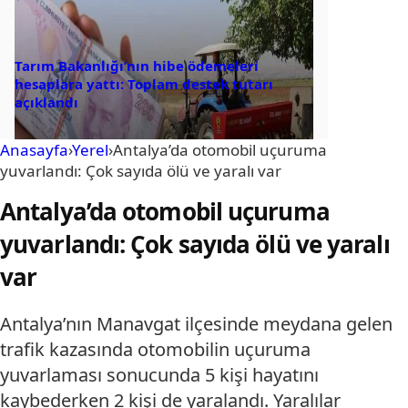
Tarım Bakanlığı’nın hibe ödemeleri
hesaplara yattı: Toplam destek tutarı
açıklandı
Anasayfa
›
Yerel
›
Antalya’da otomobil uçuruma
yuvarlandı: Çok sayıda ölü ve yaralı var
Antalya’da otomobil uçuruma
yuvarlandı: Çok sayıda ölü ve yaralı
var
Antalya’nın Manavgat ilçesinde meydana gelen
trafik kazasında otomobilin uçuruma
yuvarlaması sonucunda 5 kişi hayatını
kaybederken 2 kişi de yaralandı. Yaralılar