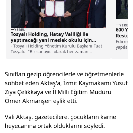
YEREL
600 Yıl
YEREL
Tosyalı Holding, Hatay Valiliği ile
Restore
yaptıracağı yeni meslek okulu için
Edirne V
protokol imzaladı
- Tosyalı Holding Yönetim Kurulu Başkanı Fuat
yapılar
Tosyalı:- "Bir sanayici olarak her zaman
bulundu.İ
inanırım ki mesleki eğitim yükselir, sanayi
güçlenir"
Sınıfları gezip öğrencilerle ve öğretmenlerle
sohbet eden Aktaş'a, İzmit Kaymakamı Yusuf
Ziya Çelikkaya ve İl Milli Eğitim Müdürü
Ömer Akmanşen eşlik etti.
Vali Aktaş, gazetecilere, çocukların karne
heyecanına ortak olduklarını söyledi.