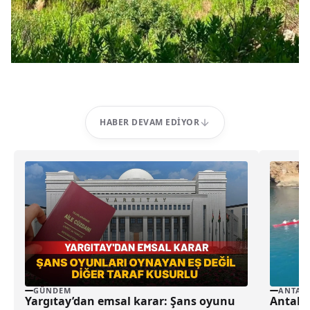
HABER DEVAM EDIYOR
GÜNDEM
ANTAL
Yargıtay’dan emsal karar: Şans oyunu
Antalya