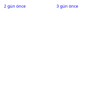
belli oldu
kapsamında gözaltına
2 gün önce
3 gün önce
alındı