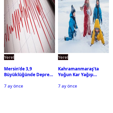
Yerel
Yerel
Mersin’de 3,9
Kahramanmaraş’ta
Büyüklüğünde Deprem
Yoğun Kar Yağışı
Oldu
Nedeniyle Okullar Yarın
7 ay önce
7 ay önce
Tatil