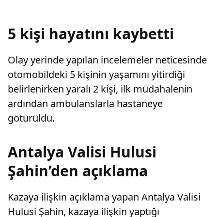
sayarak, kadının eşine tazminat ödemesine
nedeniyl
karar verdi.
5 kişi hayatını kaybetti
Olay yerinde yapılan incelemeler neticesinde
otomobildeki 5 kişinin yaşamını yitirdiği
belirlenirken yaralı 2 kişi, ilk müdahalenin
ardından ambulanslarla hastaneye
götürüldü.
Antalya Valisi Hulusi
Şahin’den açıklama
Kazaya ilişkin açıklama yapan Antalya Valisi
Hulusi Şahin, kazaya ilişkin yaptığı