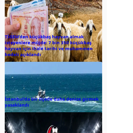
TİGEM’den küçükbaş hayvan almak
isteyenlere müjde: 7 bin 350 küçükbaş
hayvan için ihale tarihi ve muhammen
bedeli açıklandı
İstanbul’da bir ilçede daha denize girmek
yasaklandı