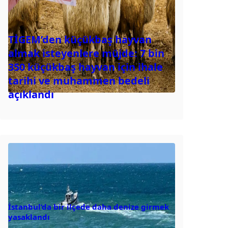
TİGEM’den küçükbaş hayvan
almak isteyenlere müjde: 7 bin
350 küçükbaş hayvan için ihale
tarihi ve muhammen bedeli
açıklandı
İstanbul’da bir ilçede daha denize girmek
yasaklandı