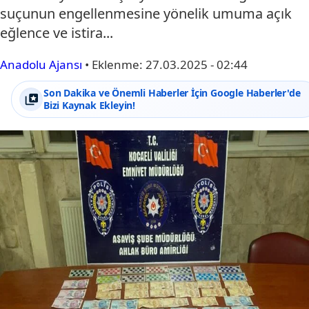
suçunun engellenmesine yönelik umuma açık
eğlence ve istira...
Anadolu Ajansı
•
Eklenme:
27.03.2025 - 02:44
Son Dakika ve Önemli Haberler İçin Google Haberler'de
Bizi Kaynak Ekleyin!