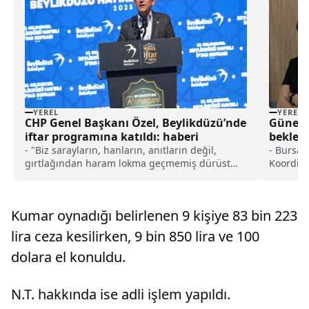
YEREL
YEREL
CHP Genel Başkanı Özel, Beylikdüzü’nde
Güney 
iftar programına katıldı: haberi
bekley
dokund
- "Biz sarayların, hanların, anıtların değil,
- Bursa 
gırtlağından haram lokma geçmemiş dürüst
Koordina
insanların ve bundan sonra da ömrünün
ölümü ge
sonuna kadar böyle yaşayacak, mütevazı
bağışçısı
mezarlarda yatacak ama evlatlarına onuru ve
tutunmas
Kumar oynadığı belirlenen 9 kişiye 83 bin 223
şerefi miras bırakacak insanlarız"
Dr. Gülb
daha öne
lira ceza kesilirken, 9 bin 850 lira ve 100
dokunduğ
dolara el konuldu.
bu azmi 
oluyor. 
diyalize
N.T. hakkında ise adli işlem yapıldı.
evlenip 
bir bire