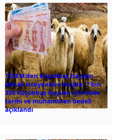
TİGEM’den küçükbaş hayvan
almak isteyenlere müjde: 7 bin
350 küçükbaş hayvan için ihale
tarihi ve muhammen bedeli
açıklandı