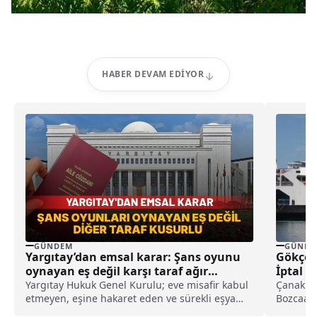
HABER DEVAM EDIYOR
GÜNDEM
GÜNDE
Yargıtay’dan emsal karar: Şans oyunu
Gökçea
oynayan eş değil karşı taraf ağır
İptal Ed
kusurlu sayıldı
Yargıtay Hukuk Genel Kurulu; eve misafir kabul
Çanakkal
etmeyen, eşine hakaret eden ve sürekli eşya
Bozcaada
değiştirerek masraf çıkaran kadını ağır kusurlu
seferler