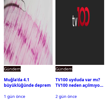
Gündem
Gündem
Muğla’da 4.1
TV100 uyduda var mı?
büyüklüğünde deprem
TV100 neden açılmıyor?
1 gün önce
2 gün önce