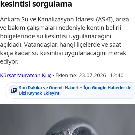
kesintisi sorgulama
Ankara Su ve Kanalizasyon İdaresi (ASKİ), arıza
ve bakım çalışmaları nedeniyle kentin belirli
bölgelerinde su kesintisi uygulanacağını
açıkladı. Vatandaşlar, hangi ilçelerde ve saat
kaça kadar su kesintisi uygulanacağını merak
ediyor.
Kürşat Muratcan Kılıç
•
Eklenme:
23.07.2026 - 12:40
Son Dakika ve Önemli Haberler İçin Google Haberler'de
Bizi Kaynak Ekleyin!