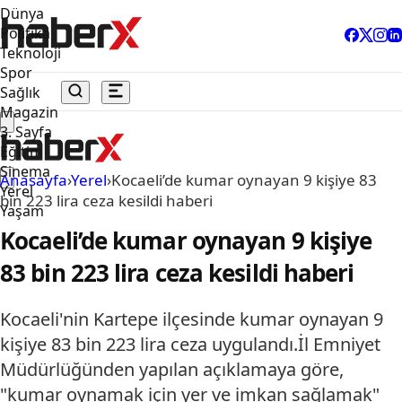
Dünya
Politika
Teknoloji
Spor
Sağlık
Magazin
3. Sayfa
Eğitim
Sinema
Anasayfa
›
Yerel
›
Kocaeli’de kumar oynayan 9 kişiye 83
Yerel
bin 223 lira ceza kesildi haberi
Yaşam
Kocaeli’de kumar oynayan 9 kişiye
83 bin 223 lira ceza kesildi haberi
Kocaeli'nin Kartepe ilçesinde kumar oynayan 9
kişiye 83 bin 223 lira ceza uygulandı.İl Emniyet
Müdürlüğünden yapılan açıklamaya göre,
"kumar oynamak için yer ve imkan sağlamak"