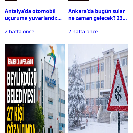
Antalya’da otomobil
Ankara’da bugün sular
uçuruma yuvarlandı:
ne zaman gelecek? 23
Çok sayıda ölü ve yaralı
Temmuz 2026 ilçe ilçe
2 hafta önce
2 hafta önce
var
su kesintisi sorgulama