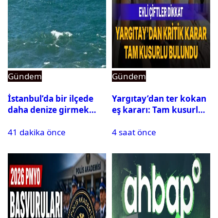
Gündem
Gündem
İstanbul’da bir ilçede
Yargıtay’dan ter kokan
daha denize girmek
eş kararı: Tam kusurlu
yasaklandı
bulundu
41 dakika önce
4 saat önce