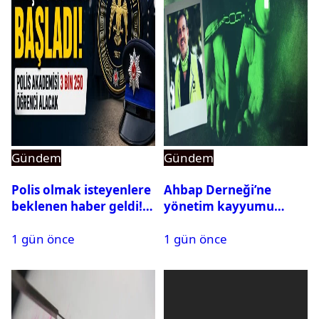
Gündem
Gündem
Polis olmak isteyenlere
Ahbap Derneği’ne
beklenen haber geldi!
yönetim kayyumu
PMYO başvuruları açıldı
atandı: Kapatma davası
1 gün önce
1 gün önce
açıldı