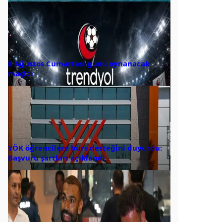
8 Ağustos Cumartesi günü oynanacak
maçlar
YÖK öğrencilere burs desteğini duyurdu:
Başvuru şartları açıklandı