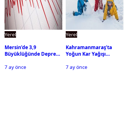
Yerel
Yerel
Mersin’de 3,9
Kahramanmaraş’ta
Büyüklüğünde Deprem
Yoğun Kar Yağışı
Oldu
Nedeniyle Okullar Yarın
7 ay önce
7 ay önce
Tatil