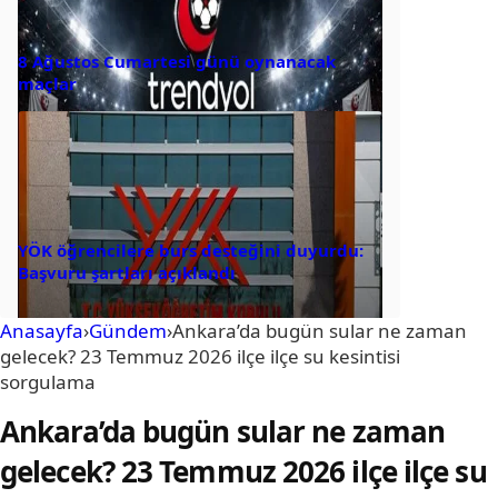
8 Ağustos Cumartesi günü oynanacak
maçlar
YÖK öğrencilere burs desteğini duyurdu:
Başvuru şartları açıklandı
Anasayfa
›
Gündem
›
Ankara’da bugün sular ne zaman
gelecek? 23 Temmuz 2026 ilçe ilçe su kesintisi
sorgulama
Ankara’da bugün sular ne zaman
gelecek? 23 Temmuz 2026 ilçe ilçe su