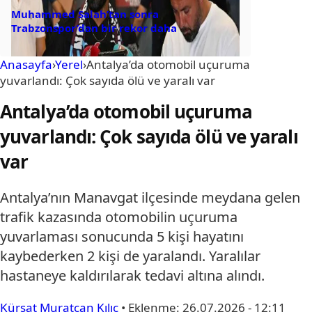
Muhammed Salah’tan sonra
Trabzonspor’dan bir rekor daha
Anasayfa
›
Yerel
›
Antalya’da otomobil uçuruma
yuvarlandı: Çok sayıda ölü ve yaralı var
Antalya’da otomobil uçuruma
yuvarlandı: Çok sayıda ölü ve yaralı
var
Antalya’nın Manavgat ilçesinde meydana gelen
trafik kazasında otomobilin uçuruma
yuvarlaması sonucunda 5 kişi hayatını
kaybederken 2 kişi de yaralandı. Yaralılar
hastaneye kaldırılarak tedavi altına alındı.
Kürşat Muratcan Kılıç
•
Eklenme:
26.07.2026 - 12:11