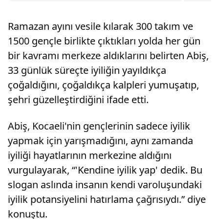
otomobil, il merkezinden Edremit istikametine
seyir halindeyken, Naipli Işıklı Kavşağı
Ramazan ayını vesile kılarak 300 takım ve
yakınlarınd...
1500 gençle birlikte çıktıkları yolda her gün
bir kavramı merkeze aldıklarını belirten Abiş,
33 günlük süreçte iyiliğin yayıldıkça
çoğaldığını, çoğaldıkça kalpleri yumuşatıp,
şehri güzelleştirdiğini ifade etti.
Abiş, Kocaeli'nin gençlerinin sadece iyilik
yapmak için yarışmadığını, aynı zamanda
iyiliği hayatlarının merkezine aldığını
vurgulayarak, “'Kendine iyilik yap' dedik. Bu
slogan aslında insanın kendi varoluşundaki
iyilik potansiyelini hatırlama çağrısıydı.” diye
konuştu.