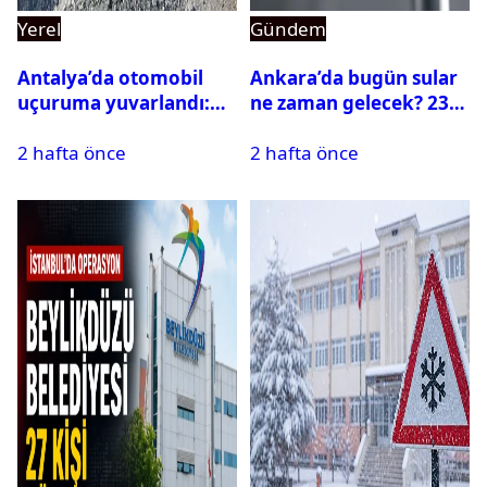
Yerel
Gündem
Antalya’da otomobil
Ankara’da bugün sular
uçuruma yuvarlandı:
ne zaman gelecek? 23
Çok sayıda ölü ve yaralı
Temmuz 2026 ilçe ilçe
2 hafta önce
2 hafta önce
var
su kesintisi sorgulama