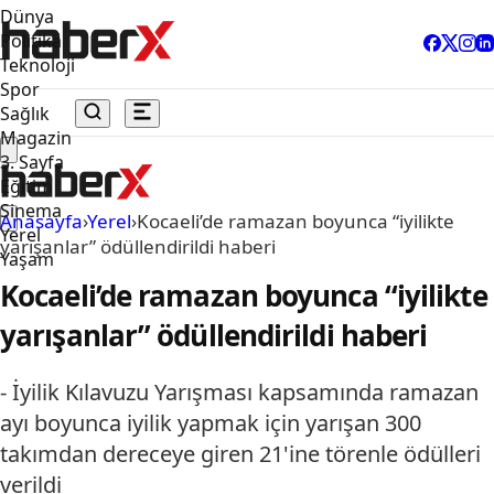
Dünya
Politika
Teknoloji
Spor
Sağlık
Magazin
3. Sayfa
Eğitim
Sinema
Anasayfa
›
Yerel
›
Kocaeli’de ramazan boyunca “iyilikte
Yerel
yarışanlar” ödüllendirildi haberi
Yaşam
Kocaeli’de ramazan boyunca “iyilikte
yarışanlar” ödüllendirildi haberi
- İyilik Kılavuzu Yarışması kapsamında ramazan
ayı boyunca iyilik yapmak için yarışan 300
takımdan dereceye giren 21'ine törenle ödülleri
verildi