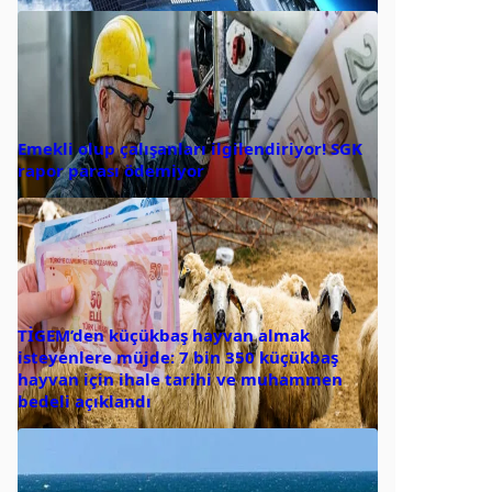
Emekli olup çalışanları ilgilendiriyor! SGK
rapor parası ödemiyor
TİGEM’den küçükbaş hayvan almak
isteyenlere müjde: 7 bin 350 küçükbaş
hayvan için ihale tarihi ve muhammen
bedeli açıklandı