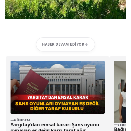
HABER DEVAM EDIYOR
GÜNDEM
Yargıtay’dan emsal karar: Şans oyunu
YEREL
Bağımlı
oynayan eş değil karşı taraf ağır