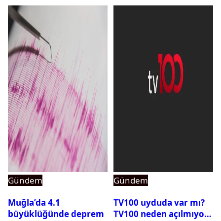
Gündem
Gündem
Muğla’da 4.1
TV100 uyduda var mı?
büyüklüğünde deprem
TV100 neden açılmıyor?