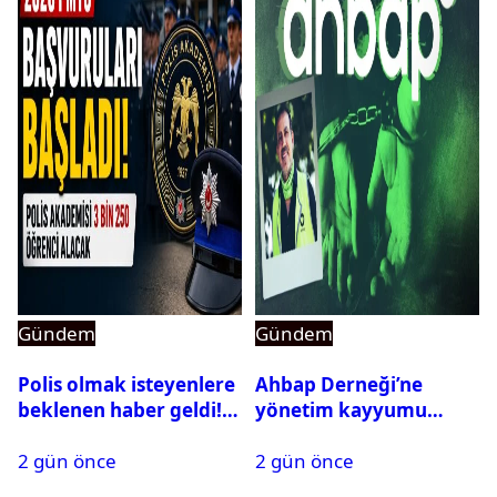
Gündem
Gündem
Polis olmak isteyenlere
Ahbap Derneği’ne
beklenen haber geldi!
yönetim kayyumu
PMYO başvuruları açıldı
atandı: Kapatma davası
2 gün önce
2 gün önce
açıldı