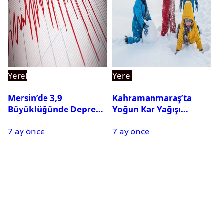
Yerel
Yerel
Mersin’de 3,9
Kahramanmaraş’ta
Büyüklüğünde Deprem
Yoğun Kar Yağışı
Oldu
Nedeniyle Okullar Yarın
7 ay önce
7 ay önce
Tatil