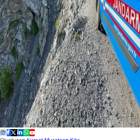
Oluşturan
Kürşat Muratcan Kılıç