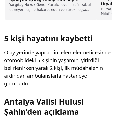
tiryaki
kusurlu sayıldı
Yargıtay Hukuk Genel Kurulu; eve misafir kabul
haberi
Bursa'da
etmeyen, eşine hakaret eden ve sürekli eşya
Nilüfer 
değiştirerek masraf çıkaran kadını ağır kusurlu
kurtulan
sayarak, kadının eşine tazminat ödemesine
mesai ar
karar verdi.
bırakmas
Müdürlüğ
5 kişi hayatını kaybetti
Olay yerinde yapılan incelemeler neticesinde
otomobildeki 5 kişinin yaşamını yitirdiği
belirlenirken yaralı 2 kişi, ilk müdahalenin
ardından ambulanslarla hastaneye
götürüldü.
Antalya Valisi Hulusi
Şahin’den açıklama