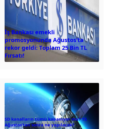
İş Bankası emekli
promosyonunda Ağustos’ta
rekor geldi: Toplam 25 Bin TL
Fırsatı!
SD kanalların tümü kapanıyor mu? 15
Ağustos’tan sonra ne yapılacak?