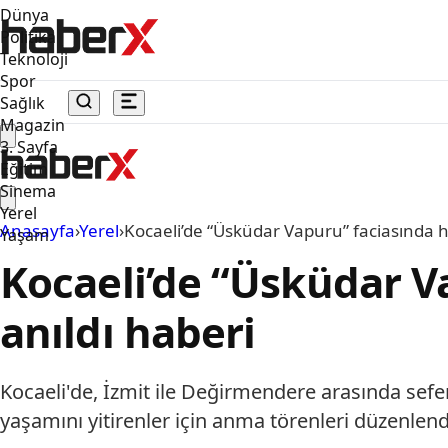
Dünya
Politika
Teknoloji
Spor
Sağlık
Magazin
3. Sayfa
Eğitim
Sinema
Yerel
Anasayfa
›
Yerel
›
Kocaeli’de “Üsküdar Vapuru” faciasında h
Yaşam
Kocaeli’de “Üsküdar V
anıldı haberi
Kocaeli'de, İzmit ile Değirmendere arasında sef
yaşamını yitirenler için anma törenleri düzenlendi