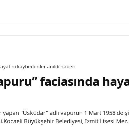
ayatını kaybedenler anıldı haberi
apuru” faciasında hay
er yapan "Üsküdar" adlı vapurun 1 Mart 1958'de ş
.Kocaeli Büyükşehir Belediyesi, İzmit Lisesi Mez..