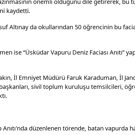
azınmasının önemli olduğunu dile getirerek, bu t
ni kaydetti.
f Altınay da okullarından 50 öğrencinin bu faciad
men ise “Üsküdar Vapuru Deniz Faciası Anıtı” y
akın, İl Emniyet Müdürü Faruk Karaduman, İl Jan
kanları, sivil toplum kuruluşu temsilcileri, öğ
tı.
 Anıtı'nda düzenlenen törende, batan vapurda hay