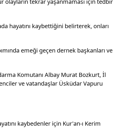
ür olayların tekrar yaşanmaması için tedbir
a hayatını kaybettiğini belirterek, onları
apımında emeği geçen dernek başkanları ve
darma Komutanı Albay Murat Bozkurt, İl
renciler ve vatandaşlar Üsküdar Vapuru
atını kaybedenler için Kur'an-ı Kerim