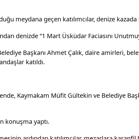
ğu meydana geçen katılımcılar, denize kazada hay
fından denizde “1 Mart Üsküdar Faciasını Unutmuyo
ye Başkanı Ahmet Çalık, daire amirleri, belediye
andaşlar katıldı.
örende, Kaymakam Müfit Gültekin ve Belediye Başk
in konuşma yaptı.
inin ardından katılımcılar, mezarlara karanfil b