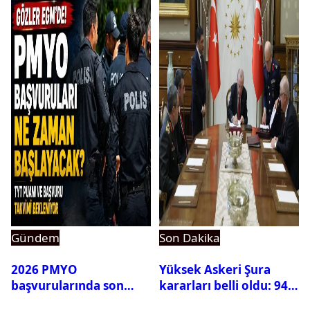
Gündem
Son Dakika
2026 PMYO
Yüksek Askeri Şura
başvurularında son
kararları belli oldu: 94
durum ne?
isim terfi etti