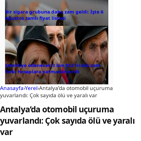
Bir sigara grubuna daha zam geldi: İşte 6
Ağustos zamlı fiyat listesi
Emekliye ödenecek 3 bin 552 liralık zam
farkı hesaplara yatmadan eridi
Anasayfa
›
Yerel
›
Antalya’da otomobil uçuruma
yuvarlandı: Çok sayıda ölü ve yaralı var
Antalya’da otomobil uçuruma
yuvarlandı: Çok sayıda ölü ve yaralı
var