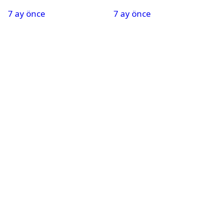
Oldu
Nedeniyle Okullar Yarın
7 ay önce
7 ay önce
Tatil