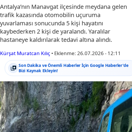
Antalya’nın Manavgat ilçesinde meydana gelen
trafik kazasında otomobilin uçuruma
yuvarlaması sonucunda 5 kişi hayatını
kaybederken 2 kişi de yaralandı. Yaralılar
hastaneye kaldırılarak tedavi altına alındı.
Kürşat Muratcan Kılıç
•
Eklenme:
26.07.2026 - 12:11
Son Dakika ve Önemli Haberler İçin Google Haberler'de
Bizi Kaynak Ekleyin!