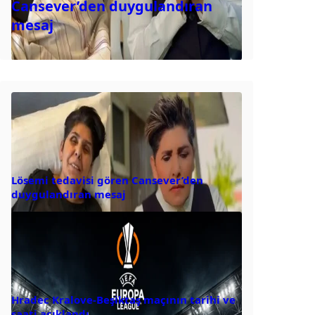
Cansever’den duygulandıran
mesaj
Lösemi tedavisi gören Cansever’den
duygulandıran mesaj
Hradec Kralove-Beşiktaş maçının tarihi ve
saati açıklandı