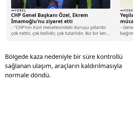
YEREL
YEREL
CHP Genel Başkanı Özel, Ekrem
Yeşilay
İmamoğlu’nu ziyaret etti
mücade
- "CHP'nin Kürt meselesindeki duruşu yıllardır
- Genel 
çok nettir, çok bellidir, çok tutarlıdır. Biz bir kere
bağımlıl
Kürt meselesi, diye bir meselenin var olduğuna
Hastalık 
inanıyoruz. Niye? Kürtler 'sorunum var', diyorsa
psikiyatr
vardır. Çözmek hepimize düşer. 'Terörsüz
"Dünya a
Bölgede kaza nedeniyle bir süre kontrollü
Türkiye', diyorlar biz terörü de kınıyoruz,
bağımlılı
terörsüz Türkiye'yi de destekliyoruz"
bağımlıl
sağlanan ulaşım, araçların kaldırılmasıyla
da öyle 
normale döndü.