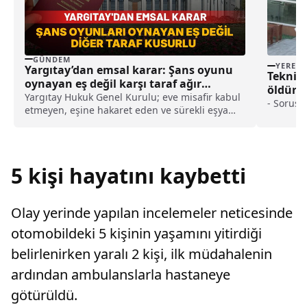
GÜNDEM
YEREL
Yargıtay’dan emsal karar: Şans oyunu
Teknik 
oynayan eş değil karşı taraf ağır
öldürül
kusurlu sayıldı
Yargıtay Hukuk Genel Kurulu; eve misafir kabul
şüpheli
- Soruşt
etmeyen, eşine hakaret eden ve sürekli eşya
değiştirerek masraf çıkaran kadını ağır kusurlu
sayarak, kadının eşine tazminat ödemesine
karar verdi.
5 kişi hayatını kaybetti
Olay yerinde yapılan incelemeler neticesinde
otomobildeki 5 kişinin yaşamını yitirdiği
belirlenirken yaralı 2 kişi, ilk müdahalenin
ardından ambulanslarla hastaneye
götürüldü.