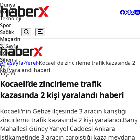
Dünya
Politika
Teknoloji
Spor
Sağlık
Magazin
3. Sayfa
Eğitim
Sinema
Anasayfa
›
Yerel
›
Kocaeli’de zincirleme trafik kazasında 2
Yerel
kişi yaralandı haberi
Yaşam
Kocaeli’de zincirleme trafik
kazasında 2 kişi yaralandı haberi
Kocaeli'nin Gebze ilçesinde 3 aracın karıştığı
zincirleme trafik kazasında 2 kişi yaralandı.Barış
Mahallesi Güney Yanyol Caddesi Ankara
istikametinde 3 aracın çarpıştığı kaza meydana