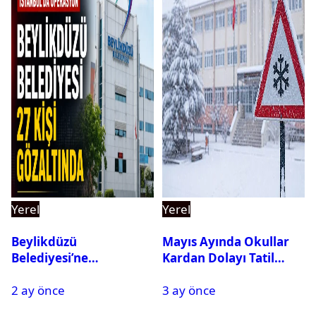
Yerel
Yerel
Beylikdüzü
Mayıs Ayında Okullar
Belediyesi’ne
Kardan Dolayı Tatil
Operasyon: 27 Kişi
Edildi
2 ay önce
3 ay önce
Gözaltına Alındı