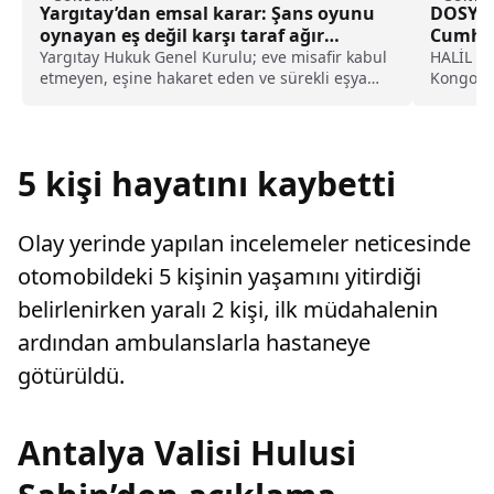
Yargıtay’dan emsal karar: Şans oyunu
DOSYA 
oynayan eş değil karşı taraf ağır
Cumhur
kusurlu sayıldı
çocuklar
Yargıtay Hukuk Genel Kurulu; eve misafir kabul
HALİL İB
etmeyen, eşine hakaret eden ve sürekli eşya
Kongo De
değiştirerek masraf çıkaran kadını ağır kusurlu
yoksullu
sayarak, kadının eşine tazminat ödemesine
karar verdi.
5 kişi hayatını kaybetti
Olay yerinde yapılan incelemeler neticesinde
otomobildeki 5 kişinin yaşamını yitirdiği
belirlenirken yaralı 2 kişi, ilk müdahalenin
ardından ambulanslarla hastaneye
götürüldü.
Antalya Valisi Hulusi