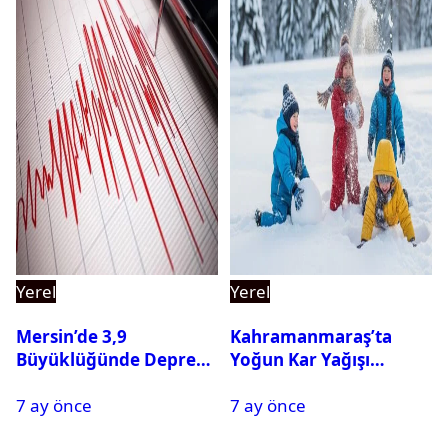
Yerel
Yerel
Mersin’de 3,9
Kahramanmaraş’ta
Büyüklüğünde Deprem
Yoğun Kar Yağışı
Oldu
Nedeniyle Okullar Yarın
7 ay önce
7 ay önce
Tatil