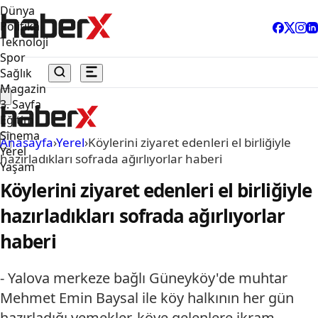
Dünya
Politika
Teknoloji
Spor
Sağlık
Magazin
3. Sayfa
Eğitim
Sinema
Anasayfa
›
Yerel
›
Köylerini ziyaret edenleri el birliğiyle
Yerel
hazırladıkları sofrada ağırlıyorlar haberi
Yaşam
Köylerini ziyaret edenleri el birliğiyle
hazırladıkları sofrada ağırlıyorlar
haberi
- Yalova merkeze bağlı Güneyköy'de muhtar
Mehmet Emin Baysal ile köy halkının her gün
hazırladığı yemekler, köye gelenlere ikram