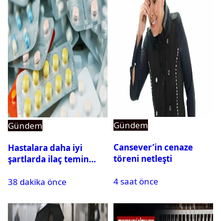
Gündem
Gündem
Cansever’in cenaze
Hastalara daha iyi
töreni netleşti
şartlarda ilaç temin
edilecek: Rekabet
4 saat önce
38 dakika önce
Kurumu duyurdu