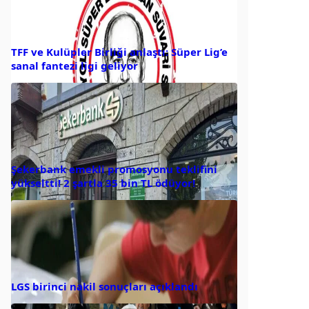
TFF ve Kulüpler Birliği anlaştı: Süper Lig’e
sanal fantezi ligi geliyor
Şekerbank emekli promosyonu teklifini
yükseltti! 2 şartla 35 bin TL ödüyor!
LGS birinci nakil sonuçları açıklandı