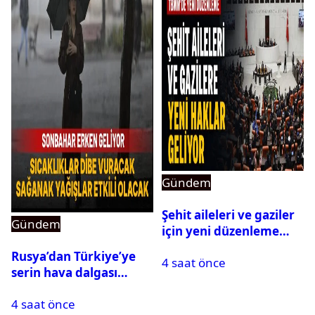
Gündem
Şehit aileleri ve gaziler
Gündem
için yeni düzenleme
Meclis’ten geçti
Rusya’dan Türkiye’ye
4 saat önce
serin hava dalgası
geliyor: Sıcaklık birden
4 saat önce
düşecek