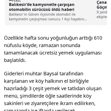
YEREL
Çanakka
Balıkesir’de kamyonetle çarpışan
Göçmen
otomobilin sürücüsü öldü haberi
İl Janda
Balıkesir'in Gönen ilçesinde otomobil ile
ekipleri
kamyonetin çarpışması sonucu 1 kişi hayatını
kapsamın
kaybetti.Y.Ş. yönetimindeki 35 AEM 713 plakalı
başlattı.
otomobil, Bandırma-Gönen kara yolunun
Taştepe mevkisinde H.Y. (34) idaresindeki 10
Özellikle hafta sonu yoğunluğun arttığı 610
ALS 48 plakalı ka...
nüfuslu köyde, ramazan sonunda
tamamlanacak ücretsiz yemek uygulaması
başlatıldı.
Giderleri muhtar Baysal tarafından
karşılanan ve köy halkının el birliğiyle
hazırladığı 3 çeşit yemek ve tatlıdan oluşan
menü, şimdilerde öğle saatlerinde köy
sakinleri ve ziyaretçilere ikram edilirken,
ramazanda ise iftarda verilecek.