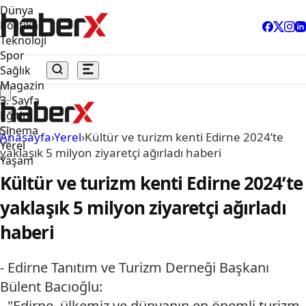
Dünya
Politika
Teknoloji
Spor
Sağlık
Magazin
3. Sayfa
Eğitim
Sinema
Anasayfa
›
Yerel
›
Kültür ve turizm kenti Edirne 2024’te
Yerel
yaklaşık 5 milyon ziyaretçi ağırladı haberi
Yaşam
Kültür ve turizm kenti Edirne 2024’te
yaklaşık 5 milyon ziyaretçi ağırladı
haberi
- Edirne Tanıtım ve Turizm Derneği Başkanı
Bülent Bacıoğlu:
- "Edirne, ülkemiz ve dünyanın en önemli turizm