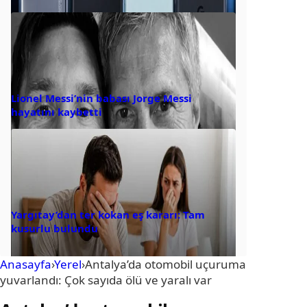
Lionel Messi’nin babası Jorge Messi
hayatını kaybetti
Yargıtay’dan ter kokan eş kararı: Tam
kusurlu bulundu
Anasayfa
›
Yerel
›
Antalya’da otomobil uçuruma
yuvarlandı: Çok sayıda ölü ve yaralı var