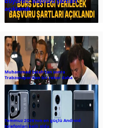
duyurdu: Başvuru şartları
açıklandı
Muhammed Salah’tan sonra
Trabzonspor’dan bir rekor daha
Temmuz 2026’nın en güçlü Android
telefonları belli oldu