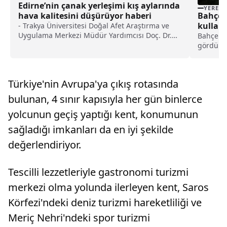
Edirne’nin çanak yerleşimi kış aylarında
YEREL
hava kalitesini düşürüyor haberi
Bahçeli
kullanı
- Trakya Üniversitesi Doğal Afet Araştırma ve
Uygulama Merkezi Müdür Yardımcısı Doç. Dr.
Bahçelie
Musa Uludağ:- "Edirne'de özellikle Tunca ve
gördü.Hü
Meriç oluğu çanak özelliği gösteriyor. Keşan'ın
halindek
Koru Dağları'nın etekleri, yamaçları rüzgar
nedenle 
hareketi açısından uygunken özellikle İpsala-
bölgeye i
Türkiye'nin Avrupa'ya çıkış rotasında
Tekirdağ yolunun olduğu bölgeler tamamen
edildi.Kı
çanak özelliği gösteriyor. Bu tür alanlarda da
bulunan, 4 sınır kapısıyla her gün binlerce
hava kirliliği kalitesi meteorolojik olayların ve
şehrin yerinin jeomorfolojik özelliklerinin bir
yolcunun geçiş yaptığı kent, konumunun
sonucu olarak kirleticilerin etkisi daha fazla
sağladığı imkanları da en iyi şekilde
hissediliyor"
değerlendiriyor.
Tescilli lezzetleriyle gastronomi turizmi
merkezi olma yolunda ilerleyen kent, Saros
Körfezi'ndeki deniz turizmi hareketliliği ve
Meriç Nehri'ndeki spor turizmi