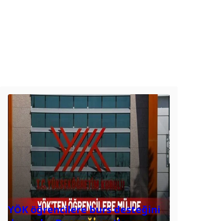
YÖK öğrencilere burs desteğini