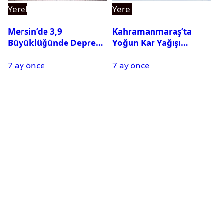
Yerel
Yerel
Mersin’de 3,9
Kahramanmaraş’ta
Büyüklüğünde Deprem
Yoğun Kar Yağışı
Oldu
Nedeniyle Okullar Yarın
7 ay önce
7 ay önce
Tatil