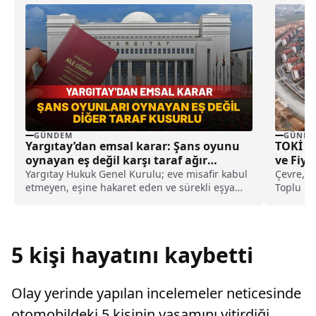
GÜNDEM
GÜNDE
Yargıtay’dan emsal karar: Şans oyunu
TOKİ 36
oynayan eş değil karşı taraf ağır
ve Fiya
kusurlu sayıldı
Yargıtay Hukuk Genel Kurulu; eve misafir kabul
Çevre, Şe
etmeyen, eşine hakaret eden ve sürekli eşya
Toplu Ko
değiştirerek masraf çıkaran kadını ağır kusurlu
resmi aç
sayarak, kadının eşine tazminat ödemesine
karar verdi.
5 kişi hayatını kaybetti
Olay yerinde yapılan incelemeler neticesinde
otomobildeki 5 kişinin yaşamını yitirdiği