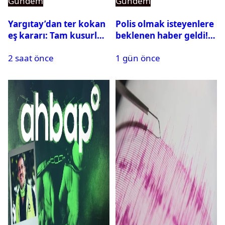
Gündem
Gündem
Yargıtay’dan ter kokan
Polis olmak isteyenlere
eş kararı: Tam kusurlu
beklenen haber geldi!
bulundu
PMYO başvuruları açıldı
2 saat önce
1 gün önce