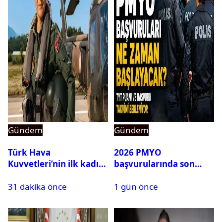
Gündem
Gündem
Türk Hava
2026 PMYO
Kuvvetleri’nin ilk kadın
başvurularında son
generali Özlem
durum ne?
31 dakika önce
1 gün önce
Karapınar hakkında
dikkat çeken detay
ortaya çıktı