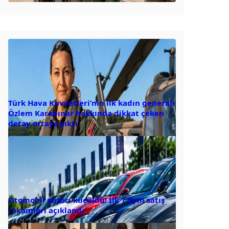
Türk Hava Kuvvetleri’nin ilk kadın generali
Özlem Karapınar hakkında dikkat çeken
detay ortaya çıktı
Otomobil pazarı küçüldü! İlk 7 ayın satış
rakamları açıklandı