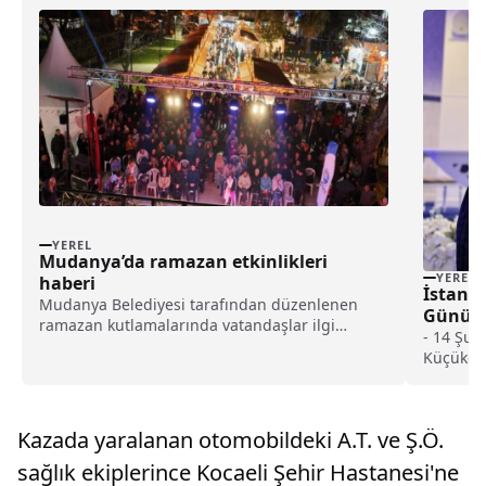
YEREL
Mudanya’da ramazan etkinlikleri
YEREL
haberi
İstanbu
Mudanya Belediyesi tarafından düzenlenen
Günü’n
ramazan kutlamalarında vatandaşlar ilgi
- 14 Şub
gösterdi. İftar çadırlarında bir araya gelen
Küçükçek
Mudanyalılar, Ramazan Sokağı'nda düzenlenen
Beykoz'd
geleneksel gösteriler ve atölyelerle güzel vakit
geçirdi. "Mudanya&#...
Kazada yaralanan otomobildeki A.T. ve Ş.Ö.
sağlık ekiplerince Kocaeli Şehir Hastanesi'ne