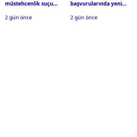
müstehcenlik suçu
başvurularında yeni
kapsamında gözaltına
dönem başladı
2 gün önce
2 gün önce
alındı