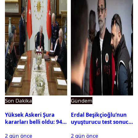
Son Dakika
Gündem
Yüksek Askeri Şura
Erdal Beşikçioğlu’nun
kararları belli oldu: 94
uyuşturucu test sonucu
isim terfi etti
belli oldu
2 gün önce
2 gün önce