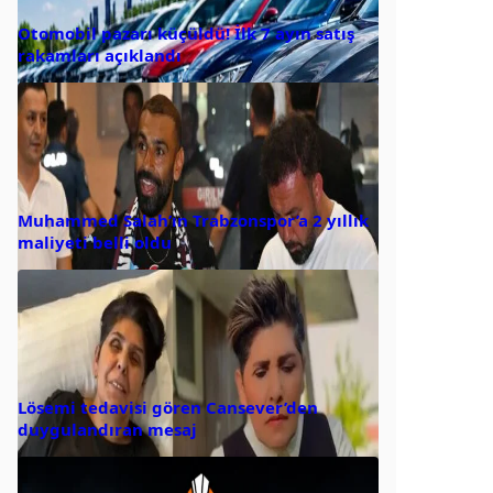
Otomobil pazarı küçüldü! İlk 7 ayın satış
rakamları açıklandı
Muhammed Salah’ın Trabzonspor’a 2 yıllık
maliyeti belli oldu
Lösemi tedavisi gören Cansever’den
duygulandıran mesaj