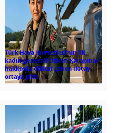
Türk Hava Kuvvetleri’nin ilk
kadın generali Özlem Karapınar
hakkında dikkat çeken detay
ortaya çıktı