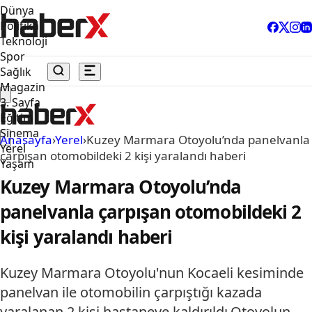
Dünya
Politika
Teknoloji
Spor
Sağlık
Magazin
3. Sayfa
Eğitim
Sinema
Anasayfa
›
Yerel
›
Kuzey Marmara Otoyolu’nda panelvanla
Yerel
çarpışan otomobildeki 2 kişi yaralandı haberi
Yaşam
Kuzey Marmara Otoyolu’nda
panelvanla çarpışan otomobildeki 2
kişi yaralandı haberi
Kuzey Marmara Otoyolu'nun Kocaeli kesiminde
panelvan ile otomobilin çarpıştığı kazada
yaralanan 2 kişi hastaneye kaldırıldı.Otoyolun