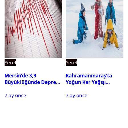
Yerel
Yerel
Mersin’de 3,9
Kahramanmaraş’ta
Büyüklüğünde Deprem
Yoğun Kar Yağışı
Oldu
Nedeniyle Okullar Yarın
7 ay önce
7 ay önce
Tatil