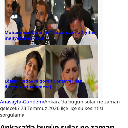
Muhammed Salah’ın Trabzonspor’a 2 yıllık
maliyeti belli oldu
Lösemi tedavisi gören Cansever’den
duygulandıran mesaj
Anasayfa
›
Gündem
›
Ankara’da bugün sular ne zaman
gelecek? 23 Temmuz 2026 ilçe ilçe su kesintisi
sorgulama
Ankara’da bugün sular ne zaman