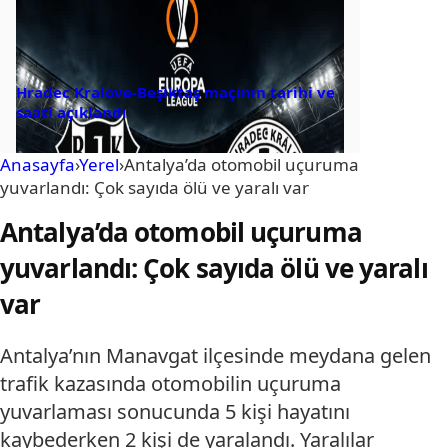
Hradec Kralove-Beşiktaş maçının tarihi ve
saati açıklandı
Anasayfa
›
Yerel
›
Antalya’da otomobil uçuruma
yuvarlandı: Çok sayıda ölü ve yaralı var
Antalya’da otomobil uçuruma
yuvarlandı: Çok sayıda ölü ve yaralı
var
Antalya’nın Manavgat ilçesinde meydana gelen
trafik kazasında otomobilin uçuruma
yuvarlaması sonucunda 5 kişi hayatını
kaybederken 2 kişi de yaralandı. Yaralılar