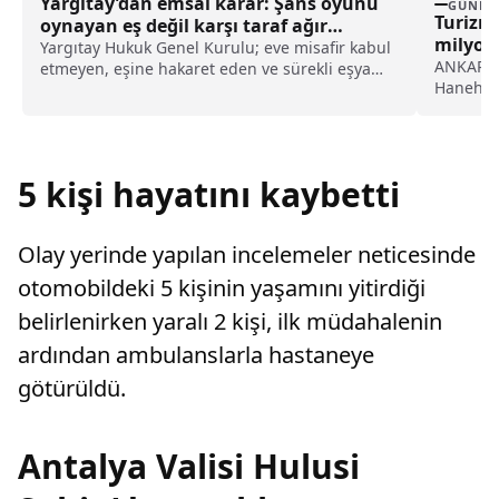
Yargıtay’dan emsal karar: Şans oyunu
GÜNDE
Turizmi
oynayan eş değil karşı taraf ağır
milyon 
kusurlu sayıldı
Yargıtay Hukuk Genel Kurulu; eve misafir kabul
lira ha
ANKARA (
etmeyen, eşine hakaret eden ve sürekli eşya
Hanehalk
değiştirerek masraf çıkaran kadını ağır kusurlu
ait...
sayarak, kadının eşine tazminat ödemesine
karar verdi.
5 kişi hayatını kaybetti
Olay yerinde yapılan incelemeler neticesinde
otomobildeki 5 kişinin yaşamını yitirdiği
belirlenirken yaralı 2 kişi, ilk müdahalenin
ardından ambulanslarla hastaneye
götürüldü.
Antalya Valisi Hulusi