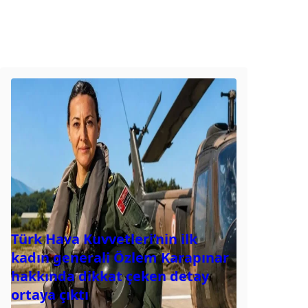
Türk Hava Kuvvetleri’nin ilk
kadın generali Özlem Karapınar
hakkında dikkat çeken detay
ortaya çıktı