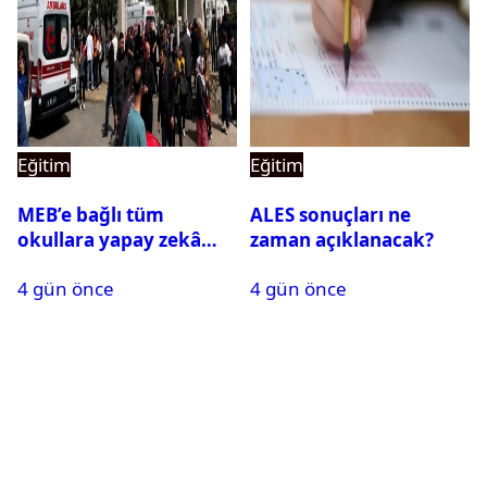
Eğitim
Eğitim
MEB’e bağlı tüm
ALES sonuçları ne
okullara yapay zekâ
zaman açıklanacak?
destekli kartlı geçiş
4 gün önce
4 gün önce
sistemi geliyor