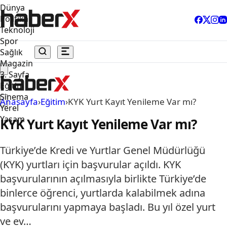
Dünya
Politika
Teknoloji
Spor
Sağlık
Magazin
3. Sayfa
Eğitim
Sinema
Anasayfa
›
Eğitim
›
KYK Yurt Kayıt Yenileme Var mı?
Yerel
Yaşam
KYK Yurt Kayıt Yenileme Var mı?
Türkiye’de Kredi ve Yurtlar Genel Müdürlüğü
(KYK) yurtları için başvurular açıldı. KYK
başvurularının açılmasıyla birlikte Türkiye’de
binlerce öğrenci, yurtlarda kalabilmek adına
başvurularını yapmaya başladı. Bu yıl özel yurt
ve ev…