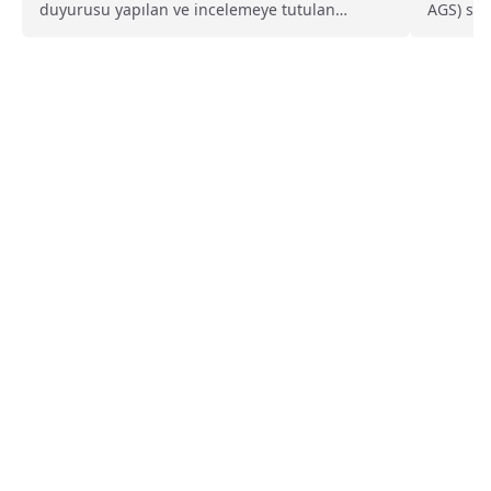
duyurusu yapılan ve incelemeye tutulan
AGS) son
Türkiye Yüzyılı Maarif...
Merkezi.