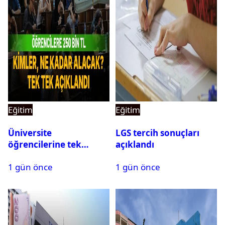
Eğitim
Eğitim
Üniversite
LGS tercih sonuçları
öğrencilerine tek
açıklandı
seferlik 250 bin ve aylık
1 gün önce
1 gün önce
60 bin liraya kadar burs
desteği