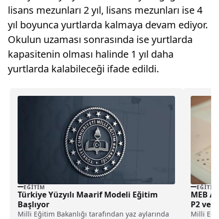
lisans mezunları 2 yıl, lisans mezunları ise 4
yıl boyunca yurtlarda kalmaya devam ediyor.
Okulun uzaması sonrasında ise yurtlarda
kapasitenin olması halinde 1 yıl daha
yurtlarda kalabileceği ifade edildi.
EĞITIM
EĞITIM
Türkiye Yüzyılı Maarif Modeli Eğitim
MEB AGS
Başlıyor
P2 ve 
Geliyor
Milli Eğitim Bakanlığı tarafından yaz aylarında
Milli Eğ