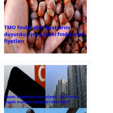
TMO fındık alım fiyatlarını
duyurdu: İşte güncel fındık alım
fiyatları
Resmi Gazete’de yayımlandı: 2027 bina
inşaat maliyet bedelleri belirlendi