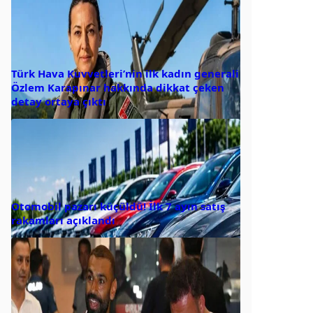
Türk Hava Kuvvetleri’nin ilk kadın generali
Özlem Karapınar hakkında dikkat çeken
detay ortaya çıktı
Otomobil pazarı küçüldü! İlk 7 ayın satış
rakamları açıklandı