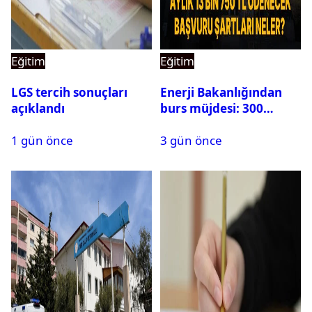
Eğitim
Eğitim
LGS tercih sonuçları
Enerji Bakanlığından
açıklandı
burs müjdesi: 300
öğrencilik kontenjan
1 gün önce
3 gün önce
500’e çıkarıldı