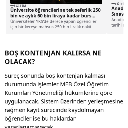
EĞITIM
EĞITIM
Anadol
Üniversite öğrencilerine tek seferlik 250
Sınav T
bin ve aylık 60 bin liraya kadar burs
Anadolu 
desteği
Üniversiteler YKS'de derece yapan öğrenciler
tarihi ne
için bir kereye mahsus 250 bin liralık nakit
katılaca
desteği, aylık 60 bin liraya kadar burs, ücretsiz
gerçekle
yurt, yemek, bilgisayar ve yurt dışı eğitim gibi
pek çok imkan sunacağını duyurdu.
BOŞ KONTENJAN KALIRSA NE
OLACAK?
Süreç sonunda boş kontenjan kalması
durumunda işlemler MEB Özel Öğretim
Kurumları Yönetmeliği hükümlerine göre
uygulanacak. Sistem üzerinden yerleşmesine
rağmen kayıt sürecinde kaydolmayan
öğrenciler ise bu haklardan
yararlanamayacak.