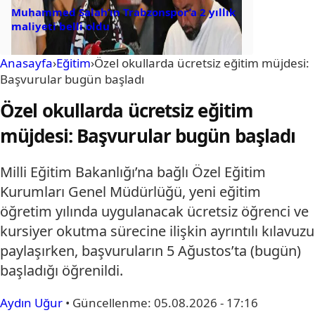
Muhammed Salah’ın Trabzonspor’a 2 yıllık
maliyeti belli oldu
Anasayfa
›
Eğitim
›
Özel okullarda ücretsiz eğitim müjdesi:
Başvurular bugün başladı
Özel okullarda ücretsiz eğitim
müjdesi: Başvurular bugün başladı
Milli Eğitim Bakanlığı’na bağlı Özel Eğitim
Kurumları Genel Müdürlüğü, yeni eğitim
öğretim yılında uygulanacak ücretsiz öğrenci ve
kursiyer okutma sürecine ilişkin ayrıntılı kılavuzu
paylaşırken, başvuruların 5 Ağustos’ta (bugün)
başladığı öğrenildi.
Aydın Uğur
•
Güncellenme:
05.08.2026 - 17:16