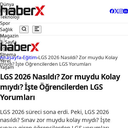
Dünya
Politika
Teknoloji
Spor
Sağlık
Magazin
3. Sayfa
Eğitim
Sinema
Anasayfa
›
Eğitim
›
LGS 2026 Nasıldı? Zor muydu Kolay
Yerel
mıydı? İşte Öğrencilerden LGS Yorumları
Yaşam
LGS 2026 Nasıldı? Zor muydu Kolay
mıydı? İşte Öğrencilerden LGS
Yorumları
LGS 2026 süreci sona erdi. Peki, LGS 2026
nasıldı? Sınav zor muydu kolay mıydı? İşte
sınava giren öğrencilerden LGS yorumları…