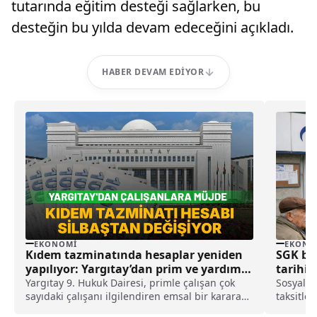
tutarında eğitim desteği sağlarken, bu
desteğin bu yılda devam edeceğini açıkladı.
HABER DEVAM EDIYOR
EKONOMI
EKONO
Kıdem tazminatında hesaplar yeniden
SGK bor
yapılıyor: Yargıtay’dan prim ve yardım
tarihi 
ödemeleri için emsal karar
Yargıtay 9. Hukuk Dairesi, primle çalışan çok
Sosyal G
sayıdaki çalışanı ilgilendiren emsal bir karara
taksitle
imza atarken, satış hedeflerine bağlı olarak
paylaşar