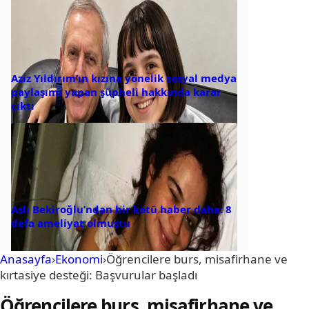
Aziz Yıldırım’ın kızına yönelik sosyal medya
paylaşımı yapan şüpheli hakkında karar
çıktı
Aslı Bekiroğlu’ndan bir kötü haber daha: 8
defa ameliyat olmuştu
Anasayfa
›
Ekonomi
›
Öğrencilere burs, misafirhane ve
kırtasiye desteği: Başvurular başladı
Öğrencilere burs, misafirhane ve