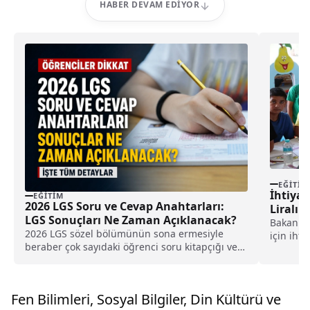
HABER DEVAM EDIYOR
EĞITIM
İhtiyaç
EĞITIM
2026 LGS Soru ve Cevap Anahtarları:
Liralık
LGS Sonuçları Ne Zaman Açıklanacak?
Bakan Gö
2026 LGS sözel bölümünün sona ermesiyle
için ihti
beraber çok sayıdaki öğrenci soru kitapçığı ve
ulaşım v
cevap anahtarlarının ne zaman açıklanacağını
liralık d
merak etmeye başladı. Peki, LGS soru ve cevap
anahtarları ne zaman açıklanacak? LGS
Fen Bilimleri, Sosyal Bilgiler, Din Kültürü ve
sonuçları ne zaman açıklanacak?