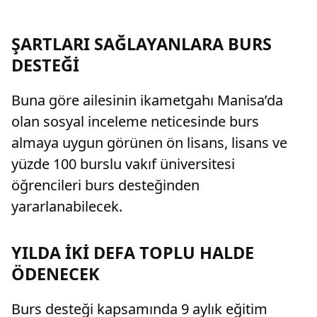
ödenen değişken prim ve yardım ödemelerinin
vatandaş
de kıdem tazminatı hesabında dikkate
yaparak i
alınmasını kararlaştırdı.
ŞARTLARI SAĞLAYANLARA BURS
DESTEĞİ
Buna göre ailesinin ikametgahı Manisa’da
olan sosyal inceleme neticesinde burs
almaya uygun görünen ön lisans, lisans ve
yüzde 100 burslu vakıf üniversitesi
öğrencileri burs desteğinden
yararlanabilecek.
YILDA İKİ DEFA TOPLU HALDE
ÖDENECEK
Burs desteği kapsamında 9 aylık eğitim