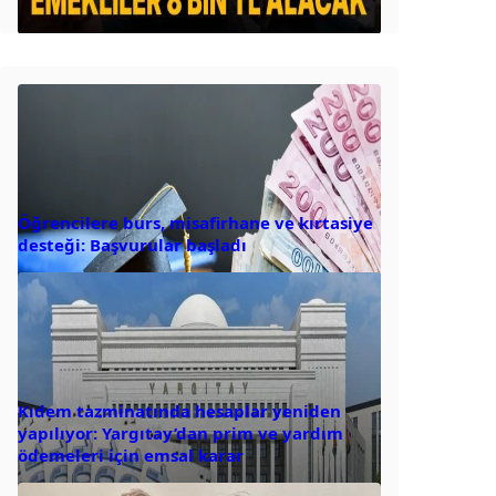
Öğrencilere burs, misafirhane ve kırtasiye
desteği: Başvurular başladı
Kıdem tazminatında hesaplar yeniden
yapılıyor: Yargıtay’dan prim ve yardım
ödemeleri için emsal karar