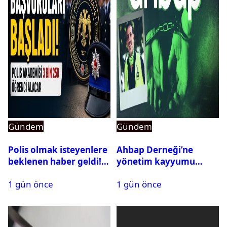
Gündem
Gündem
Polis olmak isteyenlere
Ahbap Derneği’ne
beklenen haber geldi!
yönetim kayyumu
PMYO başvuruları açıldı
atandı: Kapatma davası
1 gün önce
1 gün önce
açıldı