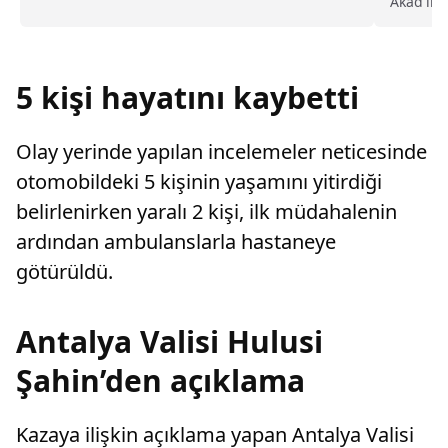
Akad'ın 
değiştirerek masraf çıkaran kadını ağır kusurlu
Atlas 19
sayarak, kadının eşine tazminat ödemesine
buluştu.
karar verdi.
film, 8 
hazırlan.
5 kişi hayatını kaybetti
Olay yerinde yapılan incelemeler neticesinde
otomobildeki 5 kişinin yaşamını yitirdiği
belirlenirken yaralı 2 kişi, ilk müdahalenin
ardından ambulanslarla hastaneye
götürüldü.
Antalya Valisi Hulusi
Şahin’den açıklama
Kazaya ilişkin açıklama yapan Antalya Valisi