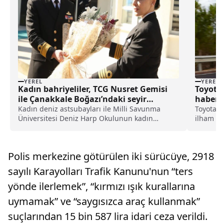
YEREL
YEREL
Kadın bahriyeliler, TCG Nusret Gemisi
Toyota
ile Çanakkale Boğazı’ndaki seyir
haberi
faaliyetine katıldı haberi
Kadın deniz astsubayları ile Milli Savunma
Toyota, 
Üniversitesi Deniz Harp Okulunun kadın
ilham a
öğrencileri, 8 Mart Dünya Kadınlar Günü
modeliyl
dolayısıyla Çanakkale Boğazı'nda TCG Nusret
duyurdu.
Gemisi ile düzenlenen seyir faaliyetine
RAV4 ür
Polis merkezine götürülen iki sürücüye, 2918
katıldı.Kadın öğrenciler ve ...
GR SPORT
sayılı Karayolları Trafik Kanunu'nun “ters
yönde ilerlemek”, “kırmızı ışık kurallarına
uymamak” ve “saygısızca araç kullanmak”
suçlarından 15 bin 587 lira idari ceza verildi.