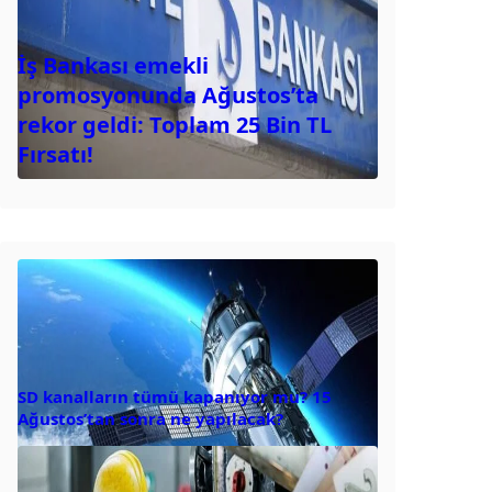
İş Bankası emekli
promosyonunda Ağustos’ta
rekor geldi: Toplam 25 Bin TL
Fırsatı!
SD kanalların tümü kapanıyor mu? 15
Ağustos’tan sonra ne yapılacak?