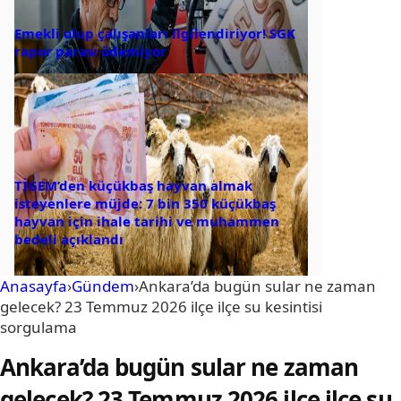
Emekli olup çalışanları ilgilendiriyor! SGK
rapor parası ödemiyor
TİGEM’den küçükbaş hayvan almak
isteyenlere müjde: 7 bin 350 küçükbaş
hayvan için ihale tarihi ve muhammen
bedeli açıklandı
Anasayfa
›
Gündem
›
Ankara’da bugün sular ne zaman
gelecek? 23 Temmuz 2026 ilçe ilçe su kesintisi
sorgulama
Ankara’da bugün sular ne zaman
gelecek? 23 Temmuz 2026 ilçe ilçe su