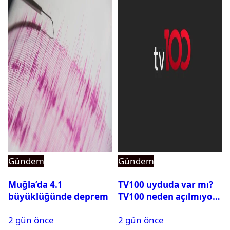
Gündem
Gündem
Muğla’da 4.1
TV100 uyduda var mı?
büyüklüğünde deprem
TV100 neden açılmıyor?
2 gün önce
2 gün önce