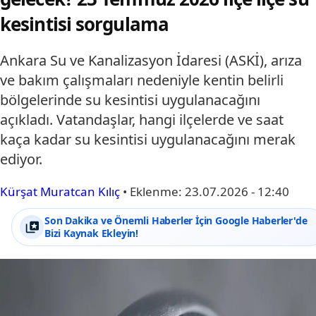
kesintisi sorgulama
Ankara Su ve Kanalizasyon İdaresi (ASKİ), arıza
ve bakım çalışmaları nedeniyle kentin belirli
bölgelerinde su kesintisi uygulanacağını
açıkladı. Vatandaşlar, hangi ilçelerde ve saat
kaça kadar su kesintisi uygulanacağını merak
ediyor.
Kürşat Muratcan Kılıç
•
Eklenme:
23.07.2026 - 12:40
Son Dakika ve Önemli Haberler İçin Google Haberler'de
Bizi Kaynak Ekleyin!