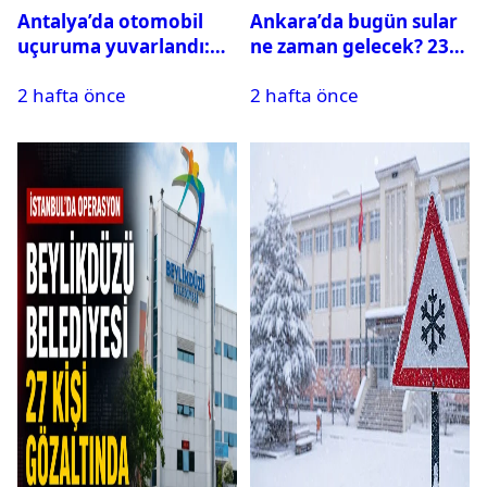
Antalya’da otomobil
Ankara’da bugün sular
uçuruma yuvarlandı:
ne zaman gelecek? 23
Çok sayıda ölü ve yaralı
Temmuz 2026 ilçe ilçe
2 hafta önce
2 hafta önce
var
su kesintisi sorgulama