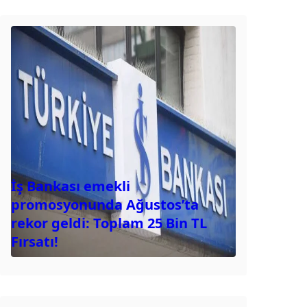
İş Bankası emekli
promosyonunda Ağustos’ta
rekor geldi: Toplam 25 Bin TL
Fırsatı!