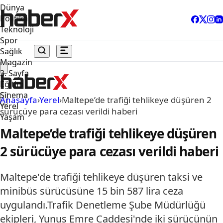
Dünya
Politika
Teknoloji
Spor
Sağlık
Magazin
3. Sayfa
Eğitim
Sinema
Anasayfa
›
Yerel
›
Maltepe’de trafiği tehlikeye düşüren 2
Yerel
sürücüye para cezası verildi haberi
Yaşam
Maltepe’de trafiği tehlikeye düşüren
2 sürücüye para cezası verildi haberi
Maltepe'de trafiği tehlikeye düşüren taksi ve
minibüs sürücüsüne 15 bin 587 lira ceza
uygulandı.Trafik Denetleme Şube Müdürlüğü
ekipleri, Yunus Emre Caddesi'nde iki sürücünün