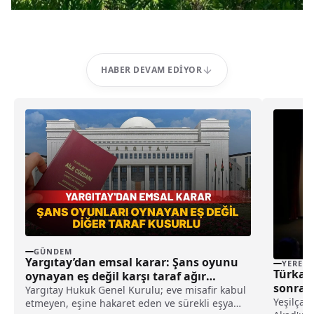
HABER DEVAM EDIYOR
GÜNDEM
Yargıtay’dan emsal karar: Şans oyunu
YEREL
Türkan 
oynayan eş değil karşı taraf ağır
sonra “
kusurlu sayıldı
Yargıtay Hukuk Genel Kurulu; eve misafir kabul
araya g
Yeşilçam
etmeyen, eşine hakaret eden ve sürekli eşya