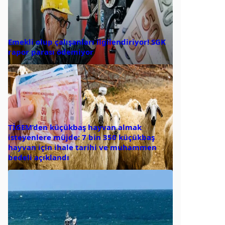
Emekli olup çalışanları ilgilendiriyor! SGK
rapor parası ödemiyor
TİGEM’den küçükbaş hayvan almak
isteyenlere müjde: 7 bin 350 küçükbaş
hayvan için ihale tarihi ve muhammen
bedeli açıklandı