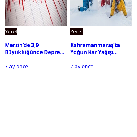
Yerel
Yerel
Mersin’de 3,9
Kahramanmaraş’ta
Büyüklüğünde Deprem
Yoğun Kar Yağışı
Oldu
Nedeniyle Okullar Yarın
7 ay önce
7 ay önce
Tatil