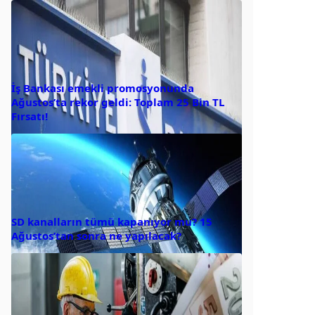
İş Bankası emekli promosyonunda
Ağustos’ta rekor geldi: Toplam 25 Bin TL
Fırsatı!
SD kanalların tümü kapanıyor mu? 15
Ağustos’tan sonra ne yapılacak?