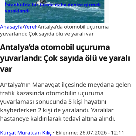
İstanbul’da bir ilçede daha denize girmek
yasaklandı
Anasayfa
›
Yerel
›
Antalya’da otomobil uçuruma
yuvarlandı: Çok sayıda ölü ve yaralı var
Antalya’da otomobil uçuruma
yuvarlandı: Çok sayıda ölü ve yaralı
var
Antalya’nın Manavgat ilçesinde meydana gelen
trafik kazasında otomobilin uçuruma
yuvarlaması sonucunda 5 kişi hayatını
kaybederken 2 kişi de yaralandı. Yaralılar
hastaneye kaldırılarak tedavi altına alındı.
Kürşat Muratcan Kılıç
•
Eklenme:
26.07.2026 - 12:11