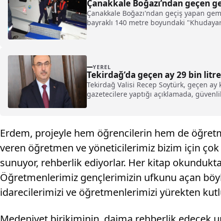
Çanakkale Boğazı’ndan geçen gemi
Çanakkale Boğazı'ndan geçiş yapan gemini
bayraklı 140 metre boyundaki "Khudayar 
YEREL
Tekirdağ’da geçen ay 29 bin litre
Tekirdağ Valisi Recep Soytürk, geçen ay ke
gazetecilere yaptığı açıklamada, güvenli
Erdem, projeyle hem öğrencilerin hem de öğretm
veren öğretmen ve yöneticilerimiz bizim için çok 
sunuyor, rehberlik ediyorlar. Her kitap okunduk
Öğretmenlerimiz gençlerimizin ufkunu açan böyle 
idarecilerimizi ve öğretmenlerimizi yürekten kutl
Medeniyet birikiminin, daima rehberlik edecek u