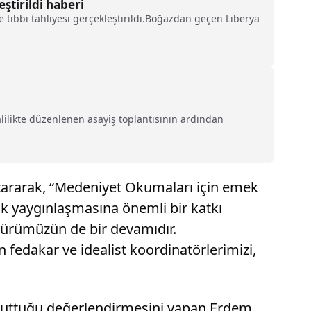
ştirildi haberi
 tıbbi tahliyesi gerçekleştirildi.Boğazdan geçen Liberya
Valilikte düzenlenen asayiş toplantısının ardından
tararak, “Medeniyet Okumaları için emek
ak yaygınlaşmasına önemli bir katkı
ltürümüzün de bir devamıdır.
fedakar ve idealist koordinatörlerimizi,
r tuttuğu değerlendirmesini yapan Erdem,