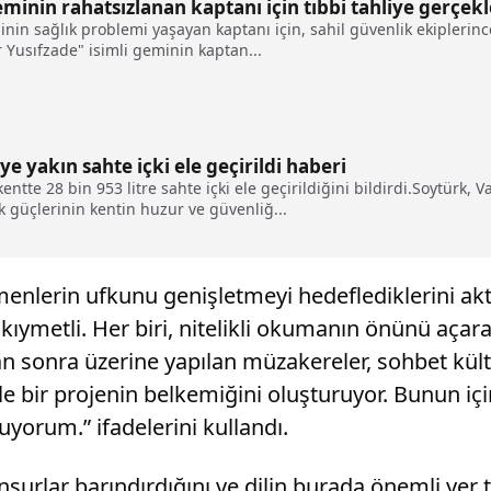
nin rahatsızlanan kaptanı için tıbbi tahliye gerçekle
n sağlık problemi yaşayan kaptanı için, sahil güvenlik ekiplerince
Yusıfzade" isimli geminin kaptan...
ye yakın sahte içki ele geçirildi haberi
ntte 28 bin 953 litre sahte içki ele geçirildiğini bildirdi.Soytürk, 
k güçlerinin kentin huzur ve güvenliğ...
enlerin ufkunu genişletmeyi hedeflediklerini ak
kıymetli. Her biri, nitelikli okumanın önünü açar
tan sonra üzerine yapılan müzakereler, sohbet kü
bir projenin belkemiğini oluşturuyor. Bunun için 
uyorum.” ifadelerini kullandı.
nsurlar barındırdığını ve dilin burada önemli ye