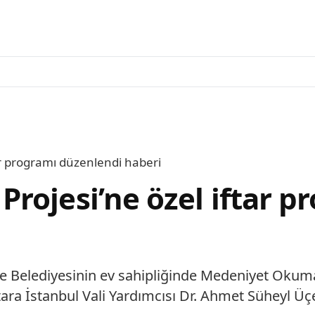
ar programı düzenlendi haberi
rojesi’ne özel iftar p
e Belediyesinin ev sahipliğinde Medeniyet Okumal
ra İstanbul Vali Yardımcısı Dr. Ahmet Süheyl Üçer,