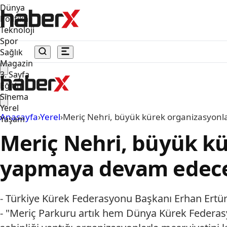
Dünya
Politika
Teknoloji
Spor
Sağlık
Magazin
3. Sayfa
Eğitim
Sinema
Yerel
Anasayfa
›
Yerel
›
Meriç Nehri, büyük kürek organizasyonl
Yaşam
Meriç Nehri, büyük kü
yapmaya devam edece
- Türkiye Kürek Federasyonu Başkanı Erhan Ertür
- "Meriç Parkuru artık hem Dünya Kürek Federas