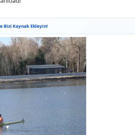
anıtladı"
 Bizi Kaynak Ekleyin!