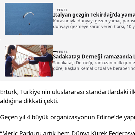
YEREL
İtalyan gezgin Tekirdağ’da yam
Karavanıyla dünyayı gezen yamaç paraşütü
dünyayı gezmeye karar veren Corsı, 10 yıl
YEREL
Sadakataşı Derneği ramazanda L
Sadakataşı Derneği, ramazanın ilk günl
göre, Başkan Kemal Özdal ve beraberind
Ertürk, Türkiye'nin uluslararası standartlardaki
aldığına dikkati çekti.
Geçen yıl 4 büyük organizasyonun Edirne'de yapıl
“Meriç Parkuru artık hem Dünya Kürek Federasyo