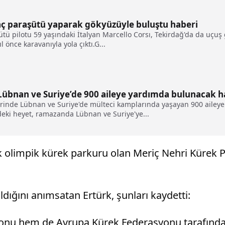
aç paraşütü yaparak gökyüzüyle buluştu haberi
 pilotu 59 yaşındaki İtalyan Marcello Corsı, Tekirdağ'da da uçuş ge
 önce karavanıyla yola çıktı.G...
übnan ve Suriye’de 900 aileye yardımda bulunacak h
erinde Lübnan ve Suriye'de mülteci kamplarında yaşayan 900 ailey
eki heyet, ramazanda Lübnan ve Suriye'ye...
 ilk olimpik kürek parkuru olan Meriç Nehri Kürek
dığını anımsatan Ertürk, şunları kaydetti:
nu hem de Avrupa Kürek Federasyonu tarafından k