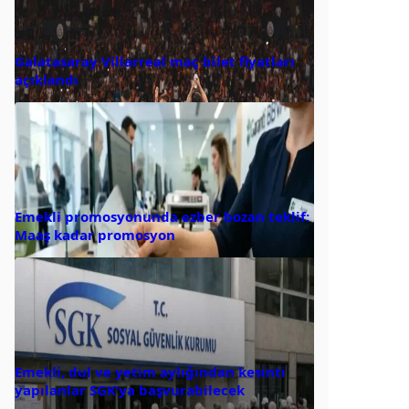
Galatasaray Villarreal maç bilet fiyatları
açıklandı
Emekli promosyonunda ezber bozan teklif:
Maaş kadar promosyon
Emekli, dul ve yetim aylığından kesinti
yapılanlar SGK’ya başvurabilecek