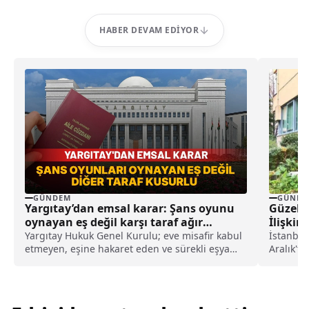
HABER DEVAM EDIYOR
GÜNDEM
GÜNDE
Yargıtay’dan emsal karar: Şans oyunu
Güzelli
oynayan eş değil karşı taraf ağır
İlişkin
kusurlu sayıldı
Yargıtay Hukuk Genel Kurulu; eve misafir kabul
İstanbul
etmeyen, eşine hakaret eden ve sürekli eşya
Aralık'ta
değiştirerek masraf çıkaran kadını ağır kusurlu
Mahallesi
sayarak, kadının eşine tazminat ödemesine
karar verdi.