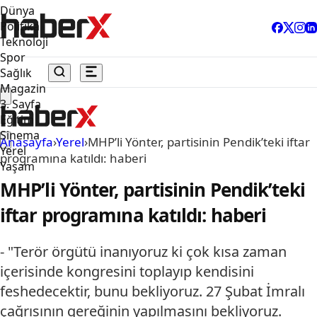
Dünya
Politika
Teknoloji
Spor
Sağlık
Magazin
3. Sayfa
Eğitim
Sinema
Anasayfa
›
Yerel
›
MHP’li Yönter, partisinin Pendik’teki iftar
Yerel
programına katıldı: haberi
Yaşam
MHP’li Yönter, partisinin Pendik’teki
iftar programına katıldı: haberi
- "Terör örgütü inanıyoruz ki çok kısa zaman
içerisinde kongresini toplayıp kendisini
feshedecektir, bunu bekliyoruz. 27 Şubat İmralı
çağrısının gereğinin yapılmasını bekliyoruz.