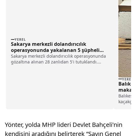
YEREL
Sakarya merkezli dolandırıcılık
operasyonunda yakalanan 5 şüpheli
tutuklandı haberi
Sakarya merkezli dolandırıcılık operasyonunda
gözaltına alınan 28 zanlıdan 5'i tutuklandı.
Sosyal medya platformlarında sahte "medyum,
hoca" hesapları açılarak çok sayıda kişinin
dolandırılmasına ilişkin Sakarya Cumhuriyet
YEREL
Balıkes
Başsavcılığın...
makaron
Balıkesi
kaçakçıl
doldurul
geçirild
Kaçakçıl
Yönter, yolda MHP lideri Devlet Bahçeli'nin
Şubesi (K
kendisini aradığını belirterek “Sayın Genel