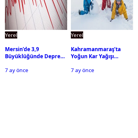
Yerel
Yerel
Mersin’de 3,9
Kahramanmaraş’ta
Büyüklüğünde Deprem
Yoğun Kar Yağışı
Oldu
Nedeniyle Okullar Yarın
7 ay önce
7 ay önce
Tatil