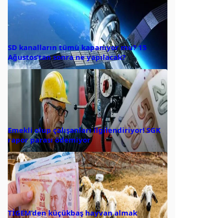
SD kanalların tümü kapanıyor mu? 15
Ağustos’tan sonra ne yapılacak?
Emekli olup çalışanları ilgilendiriyor! SGK
rapor parası ödemiyor
TİGEM’den küçükbaş hayvan almak