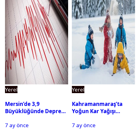
Yerel
Yerel
Mersin’de 3,9
Kahramanmaraş’ta
Büyüklüğünde Deprem
Yoğun Kar Yağışı
Oldu
Nedeniyle Okullar Yarın
7 ay önce
7 ay önce
Tatil