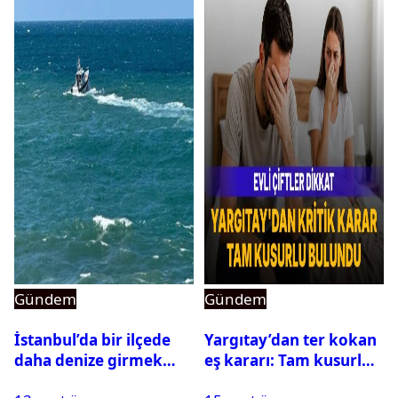
Gündem
Gündem
İstanbul’da bir ilçede
Yargıtay’dan ter kokan
daha denize girmek
eş kararı: Tam kusurlu
yasaklandı
bulundu