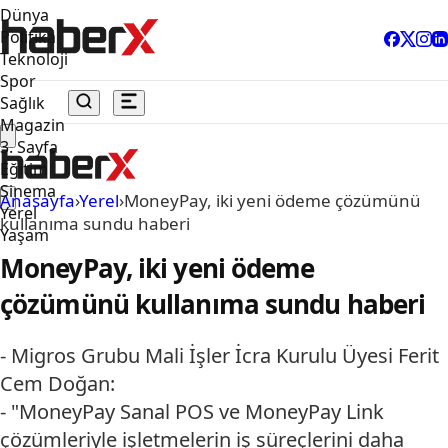
Dünya
Politika
Teknoloji
Spor
Sağlık
Magazin
3. Sayfa
Eğitim
Sinema
Anasayfa
›
Yerel
›
MoneyPay, iki yeni ödeme çözümünü
Yerel
kullanıma sundu haberi
Yaşam
MoneyPay, iki yeni ödeme
çözümünü kullanıma sundu haberi
- Migros Grubu Mali İşler İcra Kurulu Üyesi Ferit
Cem Doğan:
- "MoneyPay Sanal POS ve MoneyPay Link
çözümleriyle işletmelerin iş süreçlerini daha