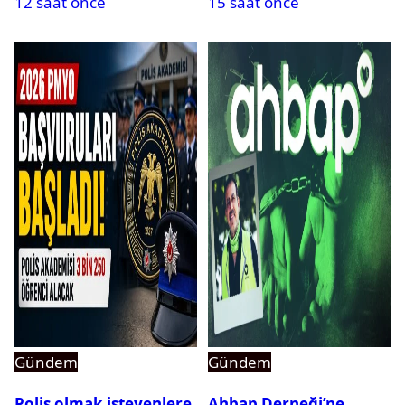
12 saat önce
15 saat önce
Gündem
Gündem
Polis olmak isteyenlere
Ahbap Derneği’ne