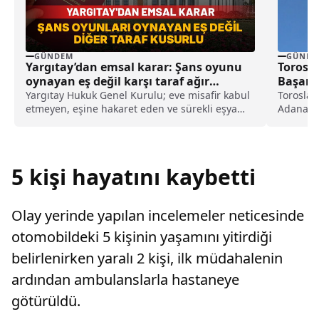
GÜNDEM
GÜNDE
Yargıtay’dan emsal karar: Şans oyunu
Torosla
oynayan eş değil karşı taraf ağır
Başarıl
kusurlu sayıldı
Yargıtay Hukuk Genel Kurulu; eve misafir kabul
Toroslar
etmeyen, eşine hakaret eden ve sürekli eşya
Adana, G
değiştirerek masraf çıkaran kadını ağır kusurlu
Osmaniye
sayarak, kadının eşine tazminat ödemesine
karar verdi.
5 kişi hayatını kaybetti
Olay yerinde yapılan incelemeler neticesinde
otomobildeki 5 kişinin yaşamını yitirdiği
belirlenirken yaralı 2 kişi, ilk müdahalenin
ardından ambulanslarla hastaneye
götürüldü.