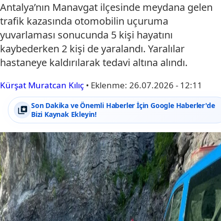
Antalya’nın Manavgat ilçesinde meydana gelen
trafik kazasında otomobilin uçuruma
yuvarlaması sonucunda 5 kişi hayatını
kaybederken 2 kişi de yaralandı. Yaralılar
hastaneye kaldırılarak tedavi altına alındı.
Kürşat Muratcan Kılıç
•
Eklenme:
26.07.2026 - 12:11
Son Dakika ve Önemli Haberler İçin Google Haberler'de
Bizi Kaynak Ekleyin!