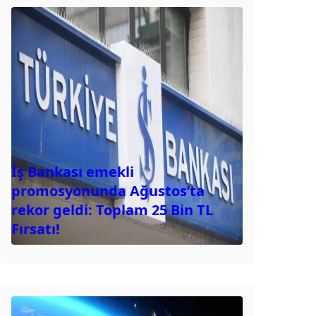
İş Bankası emekli
promosyonunda Ağustos’ta
rekor geldi: Toplam 25 Bin TL
Fırsatı!