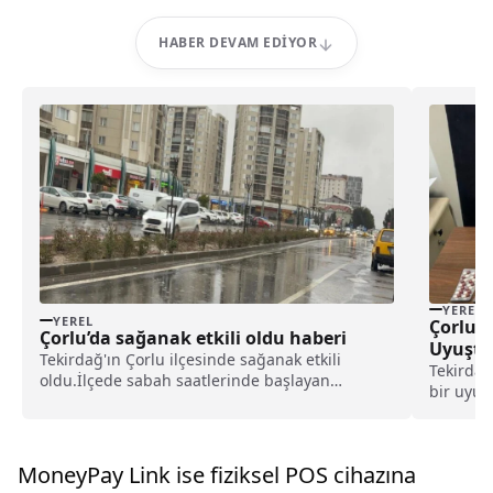
HABER DEVAM EDIYOR
YEREL
YEREL
Çorlu’
Çorlu’da sağanak etkili oldu haberi
Uyuştu
Tekirdağ'ın Çorlu ilçesinde sağanak etkili
Tekirdağ
oldu.İlçede sabah saatlerinde başlayan
bir uyuş
sağanak nedeniyle ana arterlerde su
Emniyet 
birikintileri oluştu, trafikte aksamalar
yaşandı.Yağışa hazırlıksız yakalanan
vatandaşlar iş yerlerinin girişlerinde ...
MoneyPay Link ise fiziksel POS cihazına