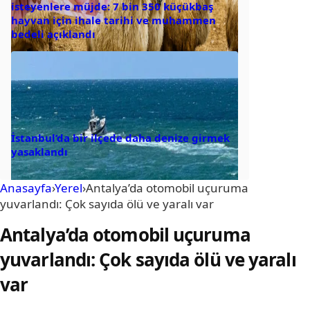
isteyenlere müjde: 7 bin 350 küçükbaş
hayvan için ihale tarihi ve muhammen
bedeli açıklandı
İstanbul’da bir ilçede daha denize girmek
yasaklandı
Anasayfa
›
Yerel
›
Antalya’da otomobil uçuruma
yuvarlandı: Çok sayıda ölü ve yaralı var
Antalya’da otomobil uçuruma
yuvarlandı: Çok sayıda ölü ve yaralı
var