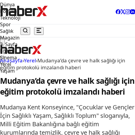
Dünya
Politika
Teknoloji
Spor
Sağlık
Magazin
3. Sayfa
Eğitim
Sinema
Anasayfa
›
Yerel
›
Mudanya’da çevre ve halk sağlığı için
Yerel
eğitim protokolü imzalandı haberi
Yaşam
Mudanya’da çevre ve halk sağlığı için
eğitim protokolü imzalandı haberi
Mudanya Kent Konseyince, "Çocuklar ve Gençler
İçin Sağlıklı Yaşam, Sağlıklı Toplum" sloganıyla,
Milli Eğitim Bakanlığına bağlı eğitim
kurumlarında temizlik, çevre ve halk sağlığı