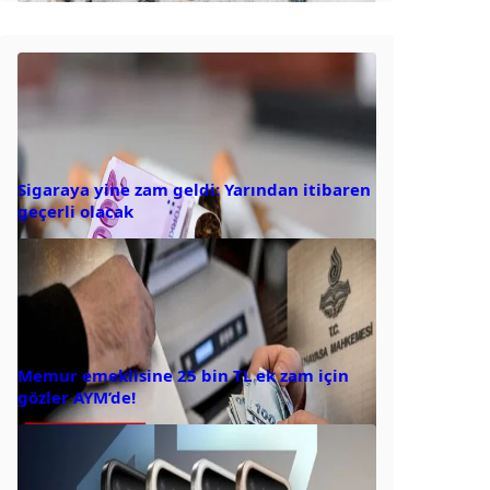
Sigaraya yine zam geldi: Yarından itibaren
geçerli olacak
Memur emeklisine 25 bin TL ek zam için
gözler AYM’de!