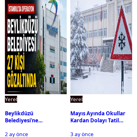
Yerel
Yerel
Beylikdüzü
Mayıs Ayında Okullar
Belediyesi’ne
Kardan Dolayı Tatil
Operasyon: 27 Kişi
Edildi
2 ay önce
3 ay önce
Gözaltına Alındı