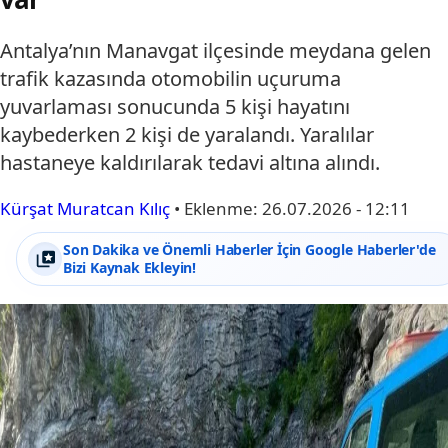
Antalya’nın Manavgat ilçesinde meydana gelen
trafik kazasında otomobilin uçuruma
yuvarlaması sonucunda 5 kişi hayatını
kaybederken 2 kişi de yaralandı. Yaralılar
hastaneye kaldırılarak tedavi altına alındı.
Kürşat Muratcan Kılıç
•
Eklenme:
26.07.2026 - 12:11
Son Dakika ve Önemli Haberler İçin Google Haberler'de
Bizi Kaynak Ekleyin!