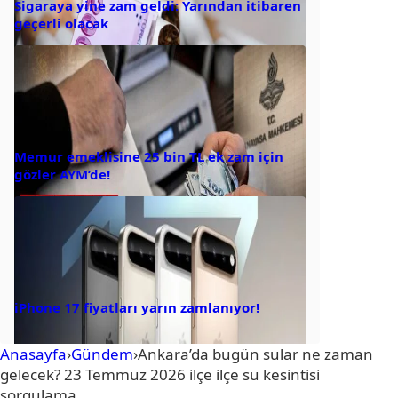
Sigaraya yine zam geldi: Yarından itibaren
geçerli olacak
Memur emeklisine 25 bin TL ek zam için
gözler AYM’de!
iPhone 17 fiyatları yarın zamlanıyor!
Anasayfa
›
Gündem
›
Ankara’da bugün sular ne zaman
gelecek? 23 Temmuz 2026 ilçe ilçe su kesintisi
sorgulama