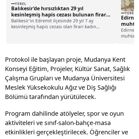
YEREL
Balıkesir’de hırsızlıktan 29 yıl
YEREL
kesinleşmiş hapis cezası bulunan firari
Edirne 
hükümlü yakalandı haberi
Balıkesir'in Edremit ilçesinde 29 yıl 7 ay
muhtarl
kesinleşmiş hapis cezası olan firari kadın
Edirne V
hükümlü yakalandı.Edremit İlçe Jandarma
muhtarla
Komutanlığı ekiplerince, teknik ve fiziki takip
köyünde 
sonucu hırsızlıktan 29 yıl 7 ay kesinleşmiş hapis
Şehsuvar
cezası bul...
mehter t
Protokol ile başlayan proje, Mudanya Kent
gösterile
Konseyi Eğitim, Projeler, Kültür Sanat, Sağlık
Çalışma Grupları ve Mudanya Üniversitesi
Meslek Yüksekokulu Ağız ve Diş Sağlığı
Bölümü tarafından yürütülecek.
Program dahilinde atölyeler, spor ve oyun
aktiviteleri ve sınıf-salon-bahçe-masa
etkinlikleri gerçekleştirilecek. Öğrenciler ve