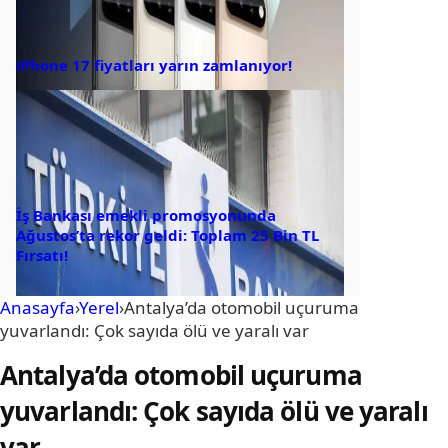
iPhone 17 fiyatları yarın zamlanıyor!
İş Bankası emekli promosyonunda
Ağustos’ta rekor geldi: Toplam 25 Bin TL
Fırsatı!
Anasayfa
›
Yerel
›
Antalya’da otomobil uçuruma
yuvarlandı: Çok sayıda ölü ve yaralı var
Antalya’da otomobil uçuruma
yuvarlandı: Çok sayıda ölü ve yaralı
var