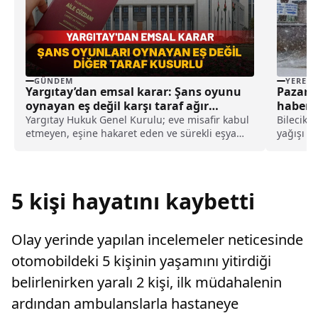
GÜNDEM
YEREL
Yargıtay’dan emsal karar: Şans oyunu
Pazarye
oynayan eş değil karşı taraf ağır
haberi
kusurlu sayıldı
Yargıtay Hukuk Genel Kurulu; eve misafir kabul
Bilecik'i
etmeyen, eşine hakaret eden ve sürekli eşya
yağışı et
değiştirerek masraf çıkaran kadını ağır kusurlu
nedeniyl
sayarak, kadının eşine tazminat ödemesine
merkezin
karar verdi.
yağışını
öğ...
5 kişi hayatını kaybetti
Olay yerinde yapılan incelemeler neticesinde
otomobildeki 5 kişinin yaşamını yitirdiği
belirlenirken yaralı 2 kişi, ilk müdahalenin
ardından ambulanslarla hastaneye