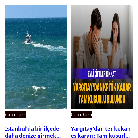
Gündem
Gündem
İstanbul’da bir ilçede
Yargıtay’dan ter kokan
daha denize girmek
eş kararı: Tam kusurlu