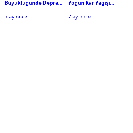
Büyüklüğünde Deprem
Yoğun Kar Yağışı
Oldu
Nedeniyle Okullar Yarın
7 ay önce
7 ay önce
Tatil