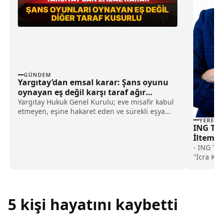
GÜNDEM
Yargıtay’dan emsal karar: Şans oyunu
oynayan eş değil karşı taraf ağır
kusurlu sayıldı
Yargıtay Hukuk Genel Kurulu; eve misafir kabul
etmeyen, eşine hakaret eden ve sürekli eşya
değiştirerek masraf çıkaran kadını ağır kusurlu
YEREL
ING Tü
sayarak, kadının eşine tazminat ödemesine
İltemir
karar verdi.
- ING Tü
"İcra Ku
ulaşması
çeşitlili
sürdüre
5 kişi hayatını kaybetti