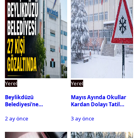
Yerel
Yerel
Beylikdüzü
Mayıs Ayında Okullar
Belediyesi’ne
Kardan Dolayı Tatil
Operasyon: 27 Kişi
Edildi
2 ay önce
3 ay önce
Gözaltına Alındı