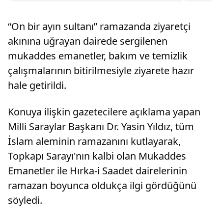
öğrencilerin kullandığı güzergahlarda çorba
ikram noktaları oluşturuldu.Belediye Başkanı
“On bir ayın sultanı” ramazanda ziyaretçi
Bekir Torun, ç...
akınına uğrayan dairede sergilenen
mukaddes emanetler, bakım ve temizlik
çalışmalarının bitirilmesiyle ziyarete hazır
hale getirildi.
Konuya ilişkin gazetecilere açıklama yapan
Milli Saraylar Başkanı Dr. Yasin Yıldız, tüm
İslam aleminin ramazanını kutlayarak,
Topkapı Sarayı'nın kalbi olan Mukaddes
Emanetler ile Hırka-i Saadet dairelerinin
ramazan boyunca oldukça ilgi gördüğünü
söyledi.