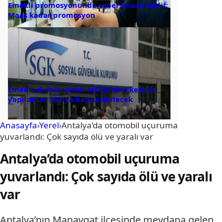
Emekli promosyonunda ezber bozan teklif:
Maaş kadar promosyon
Emekli, dul ve yetim aylığından kesinti
yapılanlar SGK’ya başvurabilecek
Anasayfa
›
Yerel
›
Antalya’da otomobil uçuruma
yuvarlandı: Çok sayıda ölü ve yaralı var
Antalya’da otomobil uçuruma
yuvarlandı: Çok sayıda ölü ve yaralı
var
Antalya’nın Manavgat ilçesinde meydana gelen