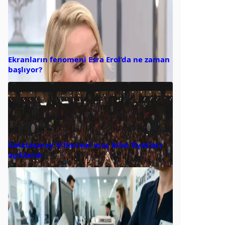
Ekranların fenomeni Esra Erol’da ne zaman
başlıyor?
Galatasaray Villarreal maç bilet fiyatları
açıklandı