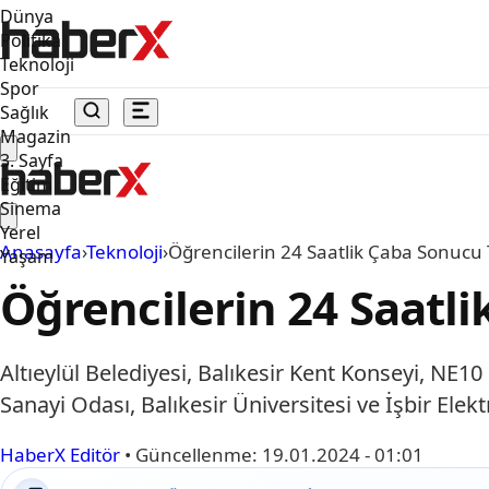
Dünya
Politika
Teknoloji
Spor
Sağlık
Magazin
3. Sayfa
Eğitim
Sinema
Yerel
Anasayfa
›
Teknoloji
›
Öğrencilerin 24 Saatlik Çaba Sonucu T
Yaşam
Öğrencilerin 24 Saatli
Altıeylül Belediyesi, Balıkesir Kent Konseyi, NE10
Sanayi Odası, Balıkesir Üniversitesi ve İşbir Elek
HaberX Editör
•
Güncellenme:
19.01.2024 - 01:01