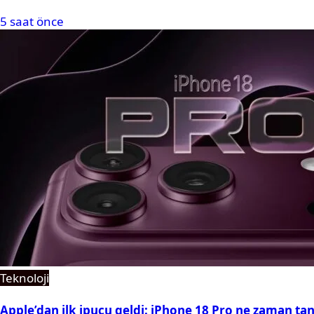
5 saat önce
Teknoloji
Apple’dan ilk ipucu geldi: iPhone 18 Pro ne zaman tan