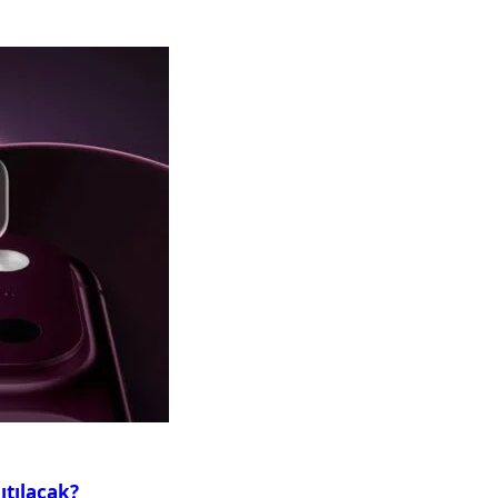
ıtılacak?