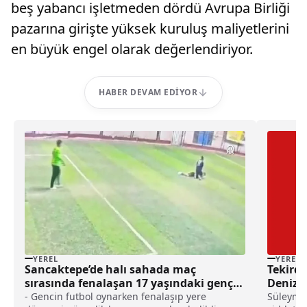
beş yabancı işletmeden dördü Avrupa Birliği
pazarına girişte yüksek kuruluş maliyetlerini
en büyük engel olarak değerlendiriyor.
HABER DEVAM EDIYOR
YEREL
YEREL
Sancaktepe’de halı sahada maç
Tekirda
sırasında fenalaşan 17 yaşındaki genç
Denizd
öldü haberi
- Gencin futbol oynarken fenalaşıp yere
Süleyman