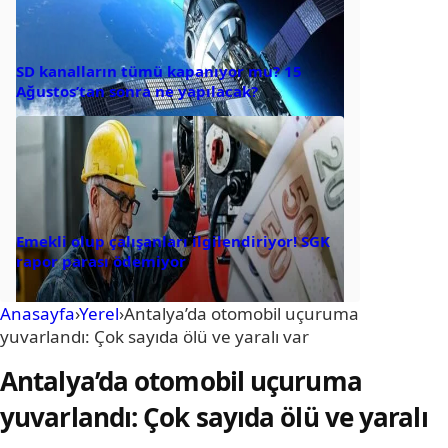
SD kanalların tümü kapanıyor mu? 15
Ağustos’tan sonra ne yapılacak?
Emekli olup çalışanları ilgilendiriyor! SGK
rapor parası ödemiyor
Anasayfa
›
Yerel
›
Antalya’da otomobil uçuruma
yuvarlandı: Çok sayıda ölü ve yaralı var
Antalya’da otomobil uçuruma
yuvarlandı: Çok sayıda ölü ve yaralı