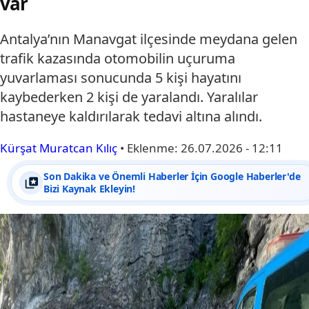
var
Antalya’nın Manavgat ilçesinde meydana gelen
trafik kazasında otomobilin uçuruma
yuvarlaması sonucunda 5 kişi hayatını
kaybederken 2 kişi de yaralandı. Yaralılar
hastaneye kaldırılarak tedavi altına alındı.
Kürşat Muratcan Kılıç
•
Eklenme:
26.07.2026 - 12:11
Son Dakika ve Önemli Haberler İçin Google Haberler'de
Bizi Kaynak Ekleyin!