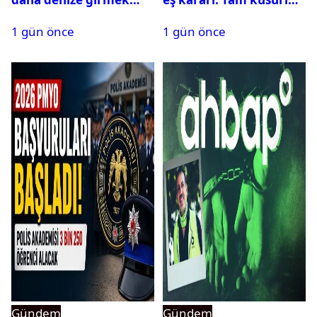
yasaklandı
bulundu
1 gün önce
1 gün önce
Gündem
Gündem