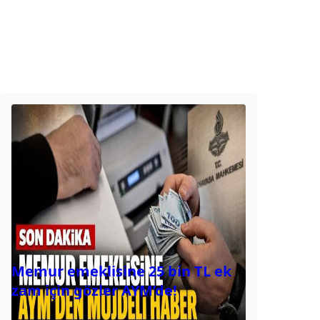
Memur emeklisine 25 bin TL ek
zam için gözler AYM’de!