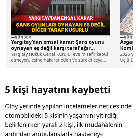
GÜNDEM
GÜNDE
Yargıtay’dan emsal karar: Şans oyunu
Asgari 
oynayan eş değil karşı taraf ağır
Komisy
kusurlu sayıldı
Yargıtay Hukuk Genel Kurulu; eve misafir kabul
2026 yıl
etmeyen, eşine hakaret eden ve sürekli eşya
Üçlü Dan
değiştirerek masraf çıkaran kadını ağır kusurlu
Toplantı
sayarak, kadının eşine tazminat ödemesine
alınacak
karar verdi.
gündem
5 kişi hayatını kaybetti
Olay yerinde yapılan incelemeler neticesinde
otomobildeki 5 kişinin yaşamını yitirdiği
belirlenirken yaralı 2 kişi, ilk müdahalenin
ardından ambulanslarla hastaneye