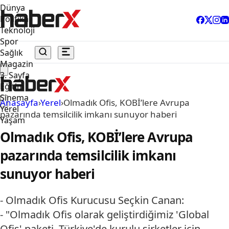
Dünya
Politika
Teknoloji
Spor
Sağlık
Magazin
3. Sayfa
Eğitim
Sinema
Anasayfa
›
Yerel
›
Olmadık Ofis, KOBİ’lere Avrupa
Yerel
pazarında temsilcilik imkanı sunuyor haberi
Yaşam
Olmadık Ofis, KOBİ’lere Avrupa
pazarında temsilcilik imkanı
sunuyor haberi
- Olmadık Ofis Kurucusu Seçkin Canan:
- "Olmadık Ofis olarak geliştirdiğimiz 'Global
Ofis' paketi, Türkiye'de kurulu şirketler için