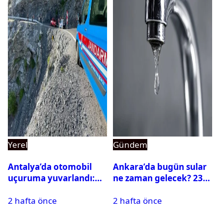
Yerel
Gündem
Antalya’da otomobil
Ankara’da bugün sular
uçuruma yuvarlandı:
ne zaman gelecek? 23
Çok sayıda ölü ve yaralı
Temmuz 2026 ilçe ilçe
2 hafta önce
2 hafta önce
var
su kesintisi sorgulama