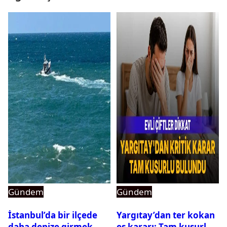
Gündem
Gündem
İstanbul’da bir ilçede
Yargıtay’dan ter kokan
daha denize girmek
eş kararı: Tam kusurlu