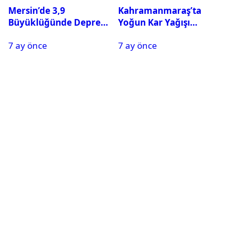
Mersin’de 3,9
Kahramanmaraş’ta
Büyüklüğünde Deprem
Yoğun Kar Yağışı
Oldu
Nedeniyle Okullar Yarın
7 ay önce
7 ay önce
Tatil